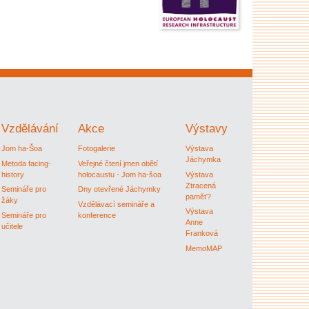
Vzdělávání
Akce
Výstavy
Jom ha-Šoa
Fotogalerie
Výstava
Jáchymka
Metoda facing-
Veřejné čtení jmen obětí
history
holocaustu - Jom ha-šoa
Výstava
Ztracená
Semináře pro
Dny otevřené Jáchymky
paměť?
žáky
Vzdělávací semináře a
Výstava
Semináře pro
konference
Anne
učitele
Franková
MemoMAP