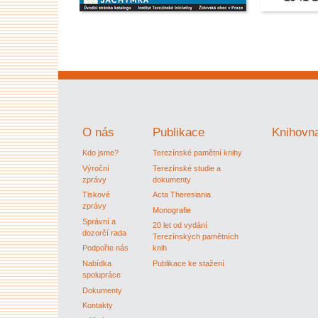
O nás
Publikace
Knihovn
Kdo jsme?
Terezínské pamětní knihy
Výroční
Terezínské studie a
zprávy
dokumenty
Tiskové
Acta Theresiania
zprávy
Monografie
Správní a
20 let od vydání
dozorčí rada
Terezínských pamětních
Podpořte nás
knih
Nabídka
Publikace ke stažení
spolupráce
Dokumenty
Kontakty