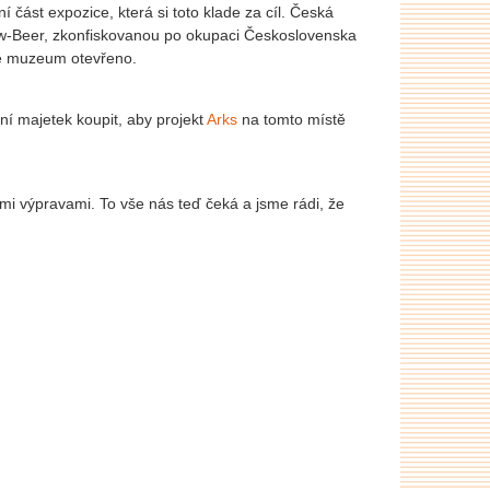
 část expozice, která si toto klade za cíl. Česká
 Löw-Beer, zkonfiskovanou po okupaci Československa
vé muzeum otevřeno.
ní majetek koupit, aby projekt
Arks
na tomto místě
i výpravami. To vše nás teď čeká a jsme rádi, že