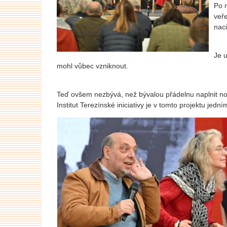
Po m
veře
nac
Je u
mohl vůbec vzniknout.
Teď ovšem nezbývá, než bývalou přádelnu naplnit nov
Institut Terezínské iniciativy je v tomto projektu je