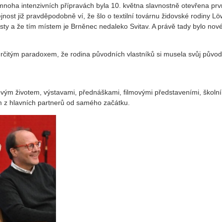
noha intenzivních přípravách byla 10. května slavnostně otevřena první
jnost již pravděpodobně ví, že šlo o textilní továrnu židovské rodiny
isty a že tím místem je Brněnec nedaleko Svitav. A právě tady bylo no
rčitým paradoxem, že rodina původních vlastníků si musela svůj původ
ým životem, výstavami, přednáškami, filmovými představeními, školním
dním z hlavních partnerů od samého začátku.