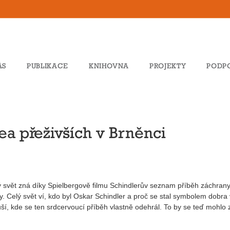
ÁS
PUBLIKACE
KNIHOVNA
PROJEKTY
PODP
ea přeživších v Brněnci
ý svět zná díky Spielbergově filmu Schindlerův seznam příběh záchran
y. Celý svět ví, kdo byl Oskar Schindler a proč se stal symbolem dobra
ší, kde se ten srdcervoucí příběh vlastně odehrál. To by se teď mohlo 