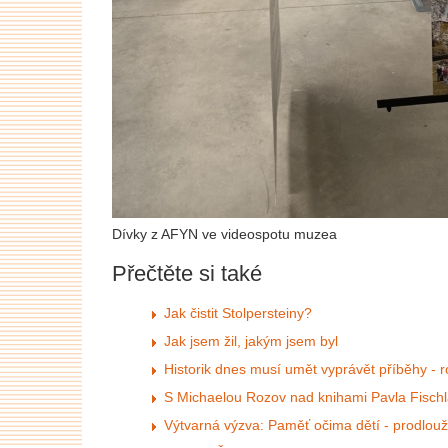
Dívky z AFYN ve videospotu muzea
Přečtěte si také
Jak čistit Stolpersteiny?
Jak jsem žil, jakým jsem byl
Historik dnes musí umět vyprávět příběhy -
S Michaelou Rozov nad knihami Pavla Fisch
Výtvarná výzva: Paměť očima dětí - prodlou