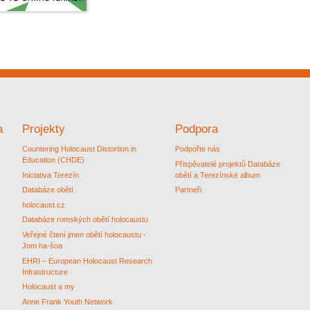
a
Projekty
Podpora
Countering Holocaust Distortion in
Podpořte nás
Education (CHDE)
Přispěvatelé projektů Databáze
Iniciativa Terezín
obětí a Terezínské album
Databáze obětí
Partneři
holocaust.cz
Databáze romských obětí holocaustu
Veřejné čtení jmen obětí holocaustu -
Jom ha-šoa
EHRI – European Holocaust Research
Infrastructure
Holocaust a my
Anne Frank Youth Network