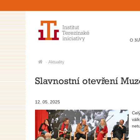
O N
Aktuality
Slavnostní otevření Muz
12. 05. 2025
Cel
válk
netu