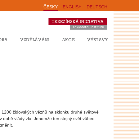
ČESKY
ENGLISH
DEUTSCH
ORA
VZDĚLÁVÁNÍ
AKCE
VÝSTAVY
y 1200 židovských vězňů na sklonku druhé světové
 v době vlády zla. Jenomže ten stejný svět vůbec
změnit.