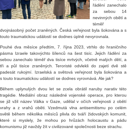
řádění zanechalo
za sebou 14
nevinných obětí a
téměř
dvojnásobný počet zraněných. Česká veřejnost byla šokována a s
touto traumatickou událostí se dodnes úplně nevyrovnala.
Pouhé dva měsíce předtím, 7. října 2023, vtrhlo do hraničního
pásma Izraele takovýchto šílenců na šest tisíc. Jejich řádění za
sebou zanechalo téměř dva tisíce mrtvých, včetně malých dětí, a
tři a půl tisíce zraněných. Teroristé odvlekli do zajetí dvě stě
padesát rukojmí. Izraelská a světová veřejnost byla šokována a
s touto traumatickou událostí se dodnes vyrovnává. Ale jak?
Během uplynulých dvou let se zcela obrátil naruby narativ této
tragédie. Mediální obraz následné vojenské operace, pro kterou
se již vžil název Válka v Gaze, udělal v očích veřejnosti z obětí
vrahy a z vrahů oběti. Vzedmutá vlna antisemitismu po celém
světě během několika měsíců plivla do tváří židovských komunit,
které si myslely, že mohou po hrůzách holocaustu a pádu
komunismu již navždy žít v civilizované společnosti beze strachu.