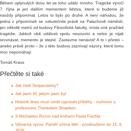
Během uplynulých dvou let se toho událo mnoho. Tragické výročí
7. října je jen dalším mementem lidstva, které si budeme již
navždy připomínat. Letos to bylo po druhé. A není náhodou, že
jedna z připomínek se uskutečnila právě na Palachově náměstí,
jen několik metrů od budovy Filosofické fakulty, místa oné pražské
tragédie. Jakkoli obě události spolu nesouvisí a nelze je nijak
srovnávat, memento je stejné. Zastavme nenávist! A to i přesto –
anebo právě proto – že z této budovy zaznívají názory, které tomu
moc nepomáhají.
Tomáš Kraus
Přečtěte si také
Jak čistit Stolpersteiny?
Jak jsem žil, jakým jsem byl
Historik dnes musí umět vyprávět příběhy - rozhovor s
profesorem Therkelem Strædem
S Michaelou Rozov nad knihami Pavla Fischla
Výtvarná výzva: Paměť očima dětí - prodlouženo do 15. 6.
2026