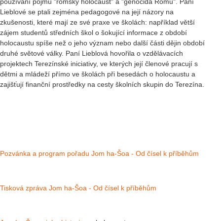
používání pojmů "romský holocaust" a "genocida Romů". Paní
Lieblové se ptali zejména pedagogové na její názory na
zkušenosti, které mají ze své praxe ve školách: například větší
zájem studentů středních škol o šokující informace z období
holocaustu spíše než o jeho význam nebo další části dějin období
druhé světové války. Paní Lieblová hovořila o vzdělávacích
projektech Terezínské iniciativy, ve kterých její členové pracují s
dětmi a mládeží přímo ve školách při besedách o holocaustu a
zajišťují finanční prostředky na cesty školních skupin do Terezína.
Pozvánka a program pořadu Jom ha-Šoa - Od čísel k příběhům
Tisková zpráva Jom ha-Šoa - Od čísel k příběhům