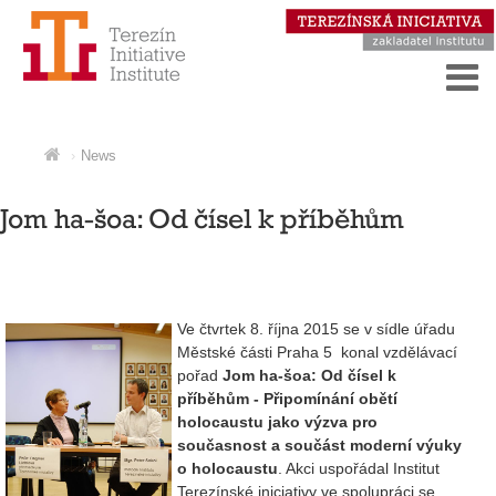
News
Jom ha-šoa: Od čísel k příběhům
Ve čtvrtek 8. října 2015 se v sídle úřadu
Městské části Praha 5 konal vzdělávací
pořad
Jom ha-šoa: Od čísel k
příběhům - Připomínání obětí
holocaustu jako výzva pro
současnost a součást moderní výuky
o holocaustu
. Akci uspořádal Institut
Terezínské iniciativy ve spolupráci se