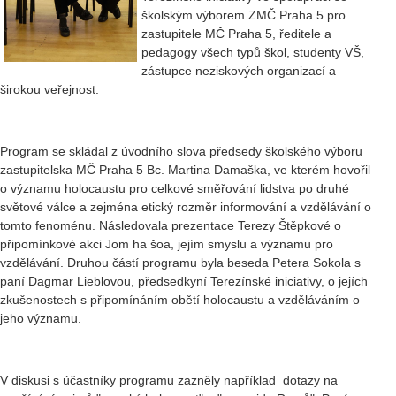
školským výborem ZMČ Praha 5 pro
zastupitele MČ Praha 5, ředitele a
pedagogy všech typů škol, studenty VŠ,
zástupce neziskových organizací a
širokou veřejnost.
Program se skládal z úvodního slova předsedy školského výboru
zastupitelska MČ Praha 5 Bc. Martina Damaška, ve kterém hovořil
o významu holocaustu pro celkové směřování lidstva po druhé
světové válce a zejména etický rozměr informování a vzdělávání o
tomto fenoménu. Následovala prezentace Terezy Štěpkové o
připomínkové akci Jom ha šoa, jejím smyslu a významu pro
vzdělávání. Druhou částí programu byla beseda Petera Sokola s
paní Dagmar Lieblovou, předsedkyní Terezínské iniciativy, o jejích
zkušenostech s připomínáním obětí holocaustu a vzděláváním o
jeho významu.
V diskusi s účastníky programu zazněly například dotazy na