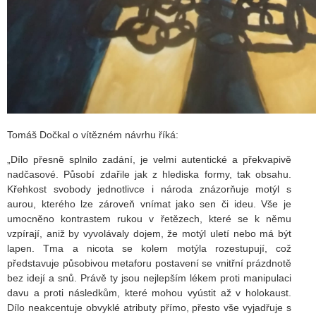
Tomáš Dočkal o vítězném návrhu říká:
„Dílo přesně splnilo zadání, je velmi autentické a překvapivě
nadčasové. Působí zdařile jak z hlediska formy, tak obsahu.
Křehkost svobody jednotlivce i národa znázorňuje motýl s
aurou, kterého lze zároveň vnímat jako sen či ideu. Vše je
umocněno kontrastem rukou v řetězech, které se k němu
vzpírají, aniž by vyvolávaly dojem, že motýl uletí nebo má být
lapen. Tma a nicota se kolem motýla rozestupují, což
představuje působivou metaforu postavení se vnitřní prázdnotě
bez idejí a snů. Právě ty jsou nejlepším lékem proti manipulaci
davu a proti následkům, které mohou vyústit až v holokaust.
Dílo neakcentuje obvyklé atributy přímo, přesto vše vyjadřuje s