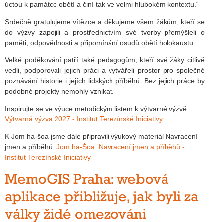
úctou k památce obětí a činí tak ve velmi hlubokém kontextu.“
Srdečně gratulujeme vítězce a děkujeme všem žákům, kteří se
do výzvy zapojili a prostřednictvím své tvorby přemýšleli o
paměti, odpovědnosti a připomínání osudů obětí holokaustu.
Velké poděkování patří také pedagogům, kteří své žáky citlivě
vedli, podporovali jejich práci a vytvářeli prostor pro společné
poznávání historie i jejích lidských příběhů. Bez jejich práce by
podobné projekty nemohly vznikat.
Inspirujte se ve výuce metodickým listem k výtvarné výzvě:
Výtvarná výzva 2027 - Institut Terezínské Iniciativy
K Jom ha-šoa jsme dále připravili výukový materiál Navracení
jmen a příběhů:
Jom ha-Šoa: Navracení jmen a příběhů -
Institut Terezínské Iniciativy
MemoGIS Praha: webová
aplikace přibližuje, jak byli za
války židé omezováni