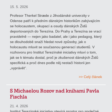
15. 5. 2026
Profesor Therkel Stræde z Jihodánské univerzity v
Odense patří k předním dánským historikům zabývajícím
se holocaustem, okupací a osudy dánských Židů
deportovaných do Terezína. Do Prahy a Terezína se vrací
pravidelně — nejen jako badatel, ale i jako pedagog, který
se dlouhodobě snaží hledat nové způsoby, jak o
holocaustu mluvit se současnou generací studentů. V
rozhovoru pro Institut Terezínské iniciativy mluví o tom,
jak se k tématu dostal, proč je zkušenost dánských Židů
specifická a proč dnes podle něj nestačí historii jen
„vyprávět“.
>> Celý článek
S Michaelou Rozov nad knihami Pavla
Fischla
21. 4. 2026
Institut Terezínské iniciativy otevírá prostor pro společné