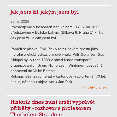
Jak jsem žil, jakým jsem byl
20. 5. 2026
Pokračujeme v besedách nad knihami, 17. 6. od 18:00
představíme v Božské Lahvici (Bílkova 6, Praha 1) knihu
Jak jsem žil, jakým jsem byl.
Paměti sepisoval Emil Pick v terezínském ghettu jako
morální a etický odkaz pro své vnuky Petříčka a Jeníčka.
Chlapci byli v roce 1939 v rámci Kindertransportů
organizovaných Sirem Nicholasem Wintonem bezpečně
dopraveni do Velké Británie.
Rukopis ležel zapomenut v kartonové krabici téměř 70 let,
než jej náhodou objevil vnuk Jan Pick.
>> Celý článek
Historik dnes musí umět vyprávět
příběhy - rozhovor s profesorem
Therkelem Strædem