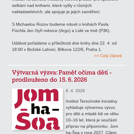
setkání nad knihami, které vyšly v různých
nakladatelstvích, ale spojuje je jejich zaměření.
S Michaelou Rozov budeme mluvit o knihách Pavla
Fischla Jen čtyři měsíce (Argo) a Lidé ve tmě (P3K).
Událost pořádáme u příležitosti dne knihy dne 22. 4. od
18:00 v Božské Lahvici, Bílkova 122/6, Praha 1.
>> Celý článek
Výtvarná výzva: Paměť očima dětí -
prodlouženo do 15. 6. 2026
8. 4. 2026
Institut Terezínské iniciativy
vyhlašuje výtvarnou výzvu
pro děti a mladé lidi ve věku
10–16 let, která je součástí
příprav na připomínku Jom
ha-Šoa v roce 2027. Cílem