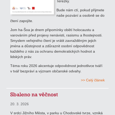
Terezky.
Bude nám ctí, pokud přijmete
naše pozvání a osobně se do
čtení zapojíte.
Jom ha-Šoa je dnem připomínky obětí holocaustu a
varováním před projevy nenávisti, rasismu a lhostejnosti.
Smyslem veřejného čtení je vrátit zavražděným jejich
jména a důstojnost a zdůraznit osobní odpovědnost
každého z nás za ochranu demokratických hodnot a
lidských práv.
Téma roku 2026 akcentuje odpovědnost jednotlivce tváří
v tvář bezpráví a význam občanské odvahy.
>> Celý článek
Sbaleno na věčnost
20. 3. 2026
V srdci Jižního Města, v parku u Chodovské tvrze, vzniká