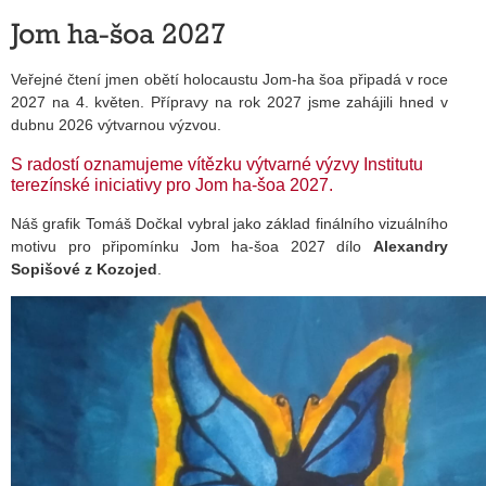
Jom ha-šoa 2027
Veřejné čtení jmen obětí holocaustu Jom-ha šoa připadá v roce
2027 na 4. květen. Přípravy na rok 2027 jsme zahájili hned v
dubnu 2026 výtvarnou výzvou.
S radostí oznamujeme vítězku výtvarné výzvy Institutu
terezínské iniciativy pro Jom ha-šoa 2027.
Náš grafik Tomáš Dočkal vybral jako základ finálního vizuálního
motivu pro připomínku Jom ha-šoa 2027 dílo
Alexandry
Sopišové z Kozojed
.