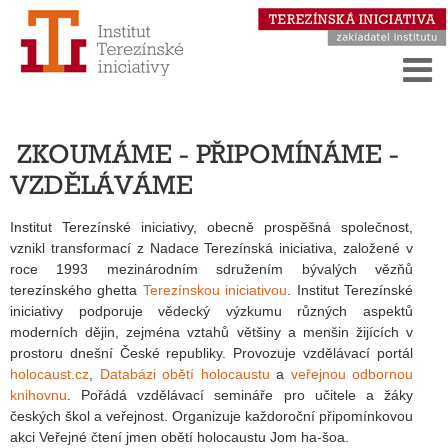
ZKOUMÁME - PŘIPOMÍNÁME -
VZDĚLÁVÁME
Institut Terezínské iniciativy, obecně prospěšná společnost,
vznikl transformací z Nadace Terezínská iniciativa, založené v
roce 1993 mezinárodním sdružením bývalých vězňů
terezínského ghetta
Terezínskou iniciativou
. Institut Terezínské
iniciativy podporuje vědecký výzkumu různých aspektů
moderních dějin, zejména vztahů většiny a menšin žijících v
prostoru dnešní České republiky. Provozuje vzdělávací portál
holocaust.cz
,
Databázi obětí holocaustu
a
veřejnou odbornou
knihovnu
. Pořádá vzdělávací semináře pro učitele a žáky
českých škol a veřejnost. Organizuje každoroční připomínkovou
akci Veřejné čtení jmen obětí holocaustu Jom ha-šoa.