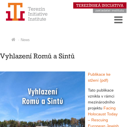
News
Vyhlazení Romů a Sintů
Publikace ke
stžení (pdf)
Tato publikace
vznikla v rámci
mezinárodního
projektu
Facing
Holocaust Today
– Rescuing
European Jewish