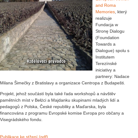
and Roma
Memories
, který
realizuje
Fundacja w
Stronę Dialogu
(Foundation
Towards a
Dialogue) spolu s
Institutem
Terezínské
iniciativy a
partnery: Nadace
Milana Šimečky z Bratislavy a organizace Centropa z Budapešti.
Projekt, jehož součástí byla také řada workshopů a návštěv
pamětních míst v Bełżci a Majdanku skupinami mladých lidí a
pedagogů z Polska, České republiky a Maďarska, byla
financována z programu Evropské komise Evropa pro občany a
Visegrádského fondu.
Publikace ke stžení (pdf)