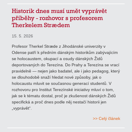
Historik dnes musí umět vyprávět
příběhy - rozhovor s profesorem
Therkelem Strædem
15. 5. 2026
Profesor Therkel Stræde z Jihodánské univerzity v
Odense patří k předním dánským historikům zabývajícím
se holocaustem, okupací a osudy dánských Židů
deportovaných do Terezína. Do Prahy a Terezína se vrací
pravidelně — nejen jako badatel, ale i jako pedagog, který
se dlouhodobě snaží hledat nové způsoby, jak o
holocaustu mluvit se současnou generací studentů. V
rozhovoru pro Institut Terezínské iniciativy mluví o tom,
jak se k tématu dostal, proč je zkušenost dánských Židů
specifická a proč dnes podle něj nestačí historii jen
„vyprávět“.
>> Celý článek