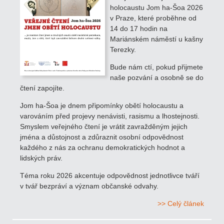
holocaustu Jom ha-Šoa 2026
v Praze, které proběhne od
14 do 17 hodin na
Mariánském náměstí u kašny
Terezky.
Bude nám ctí, pokud přijmete
naše pozvání a osobně se do
čtení zapojíte.
Jom ha-Šoa je dnem připomínky obětí holocaustu a
varováním před projevy nenávisti, rasismu a lhostejnosti.
Smyslem veřejného čtení je vrátit zavražděným jejich
jména a důstojnost a zdůraznit osobní odpovědnost
každého z nás za ochranu demokratických hodnot a
lidských práv.
Téma roku 2026 akcentuje odpovědnost jednotlivce tváří
v tvář bezpráví a význam občanské odvahy.
>> Celý článek