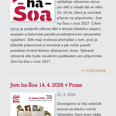
vyhlašuje výtvarnou výzvu
pro děti a mladé lidi ve věku
10–16 let, která je součástí
příprav na připomínku Jom
ha-Šoa v roce 2027. Cílem
výzvy je podpořit citlivost dětí k tématu lidského utrpení,
empatie a historické paměti prostřednictvím výtvarného
vyjádření. Děti mají možnost přemýšlet o tom, proč je
důležité připomínat si minulost a jak může paměť
pomáhat chránit lidskou důstojnost i dnes. Vybrané
výtvarné dílo bude vizuálním podkladem pro připomínku
Jom ha-šoa v roce 2027.
>> Celý článek
Jom ha-Šoa 14. 4. 2026 v Praze
21. 3. 2026
Dovolujeme si Vás srdečně
pozvat na letošní ročník
Veřejného čtení jmen obětí