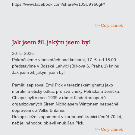
https://www.facebook.com/share/v/1JSU9Y66gP/
>> Celý článek
Jak jsem žil, jakým jsem byl
20. 5. 2026
Pokračujeme v besedách nad knihami, 17. 6. od 18:00
představíme v Božské Lahvici (Bílkova 6, Praha 1) knihu
Jak jsem žil, jakým jsem byl.
Paměti sepisoval Emil Pick v terezínském ghettu jako
morální a etický odkaz pro své vnuky Petříčka a Jeníčka.
Chlapci byli v roce 1939 v rámci Kindertransportů
organizovaných Sirem Nicholasem Wintonem bezpečně
dopraveni do Velké Británie.
Rukopis ležel zapomenut v kartonové krabici téměř 70 let,
než jej náhodou objevil vnuk Jan Pick.
>> Celý článek