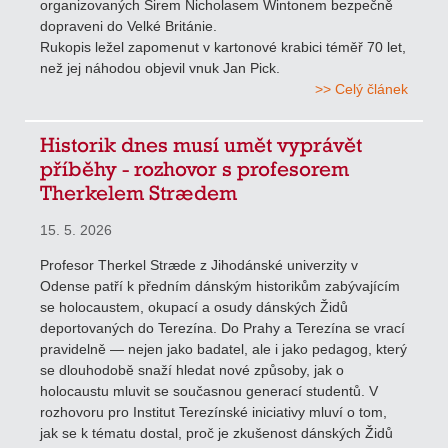
organizovaných Sirem Nicholasem Wintonem bezpečně
dopraveni do Velké Británie.
Rukopis ležel zapomenut v kartonové krabici téměř 70 let,
než jej náhodou objevil vnuk Jan Pick.
>> Celý článek
Historik dnes musí umět vyprávět
příběhy - rozhovor s profesorem
Therkelem Strædem
15. 5. 2026
Profesor Therkel Stræde z Jihodánské univerzity v
Odense patří k předním dánským historikům zabývajícím
se holocaustem, okupací a osudy dánských Židů
deportovaných do Terezína. Do Prahy a Terezína se vrací
pravidelně — nejen jako badatel, ale i jako pedagog, který
se dlouhodobě snaží hledat nové způsoby, jak o
holocaustu mluvit se současnou generací studentů. V
rozhovoru pro Institut Terezínské iniciativy mluví o tom,
jak se k tématu dostal, proč je zkušenost dánských Židů