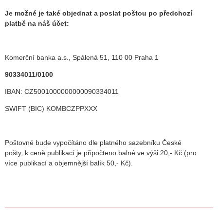
Je možné je také objednat a poslat poštou po předchozí
platbě na náš účet:
Komerční banka a.s., Spálená 51, 110 00 Praha 1
90334011/0100
IBAN: CZ5001000000000090334011
SWIFT (BIC) KOMBCZPPXXX
Poštovné bude vypočítáno dle platného sazebníku České
pošty, k ceně publikací je připočteno balné ve výši 20,- Kč (pro
více publikací a objemnější balík 50,- Kč).