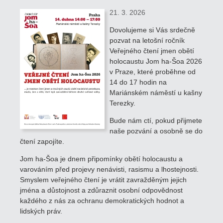
21. 3. 2026
Dovolujeme si Vás srdečně
pozvat na letošní ročník
Veřejného čtení jmen obětí
holocaustu Jom ha-Šoa 2026
v Praze, které proběhne od
14 do 17 hodin na
Mariánském náměstí u kašny
Terezky.
Bude nám ctí, pokud přijmete
naše pozvání a osobně se do
čtení zapojíte.
Jom ha-Šoa je dnem připomínky obětí holocaustu a
varováním před projevy nenávisti, rasismu a lhostejnosti.
Smyslem veřejného čtení je vrátit zavražděným jejich
jména a důstojnost a zdůraznit osobní odpovědnost
každého z nás za ochranu demokratických hodnot a
lidských práv.