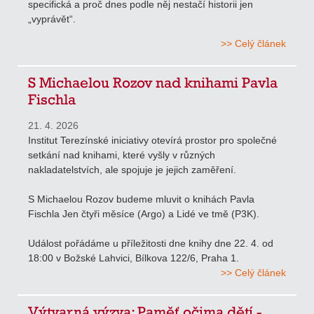
specifická a proč dnes podle něj nestačí historii jen
„vyprávět“.
>> Celý článek
S Michaelou Rozov nad knihami Pavla
Fischla
21. 4. 2026
Institut Terezínské iniciativy otevírá prostor pro společné
setkání nad knihami, které vyšly v různých
nakladatelstvích, ale spojuje je jejich zaměření.
S Michaelou Rozov budeme mluvit o knihách Pavla
Fischla Jen čtyři měsíce (Argo) a Lidé ve tmě (P3K).
Událost pořádáme u příležitosti dne knihy dne 22. 4. od
18:00 v Božské Lahvici, Bílkova 122/6, Praha 1.
>> Celý článek
Výtvarná výzva: Paměť očima dětí -