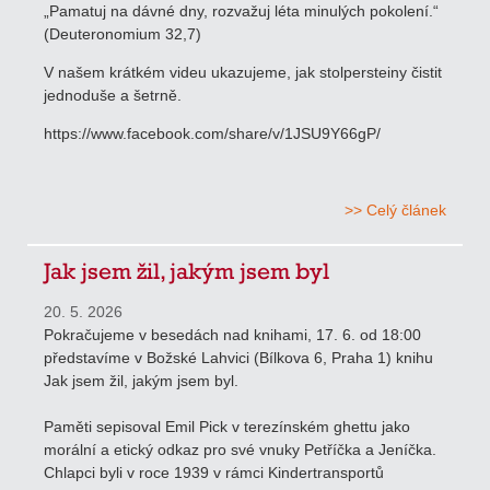
„Pamatuj na dávné dny, rozvažuj léta minulých pokolení.“
(Deuteronomium 32,7)
V našem krátkém videu ukazujeme, jak stolpersteiny čistit
jednoduše a šetrně.
https://www.facebook.com/share/v/1JSU9Y66gP/
>> Celý článek
Jak jsem žil, jakým jsem byl
20. 5. 2026
Pokračujeme v besedách nad knihami, 17. 6. od 18:00
představíme v Božské Lahvici (Bílkova 6, Praha 1) knihu
Jak jsem žil, jakým jsem byl.
Paměti sepisoval Emil Pick v terezínském ghettu jako
morální a etický odkaz pro své vnuky Petříčka a Jeníčka.
Chlapci byli v roce 1939 v rámci Kindertransportů