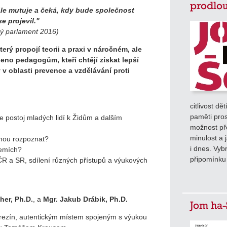
prodlou
tále mutuje a čeká, kdy bude společnost
e projevil."
ký parlament 2016)
rý propojí teorii a praxi v náročném, ale
eno pedagogům, kteří chtějí získat lepší
 v oblasti prevence a vzdělávání proti
citlivost dě
paměti pros
e postoj mladých lidí k Židům a dalším
možnost pře
minulost a 
 mohou rozpoznat?
i dnes. Vyb
 zemích?
připomínku
ČR a SR, sdílení různých přístupů a výukových
her, Ph.D.
, a
Mgr. Jakub Drábik, Ph.D.
Jom ha-
rezín, autentickým místem spojeným s výukou