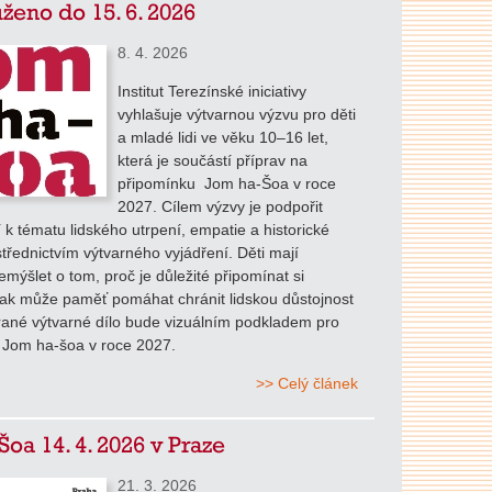
ženo do 15. 6. 2026
8. 4. 2026
Institut Terezínské iniciativy
vyhlašuje výtvarnou výzvu pro děti
a mladé lidi ve věku 10–16 let,
která je součástí příprav na
připomínku Jom ha-Šoa v roce
2027. Cílem výzvy je podpořit
tí k tématu lidského utrpení, empatie a historické
třednictvím výtvarného vyjádření. Děti mají
mýšlet o tom, proč je důležité připomínat si
jak může paměť pomáhat chránit lidskou důstojnost
rané výtvarné dílo bude vizuálním podkladem pro
 Jom ha-šoa v roce 2027.
>> Celý článek
Šoa 14. 4. 2026 v Praze
21. 3. 2026