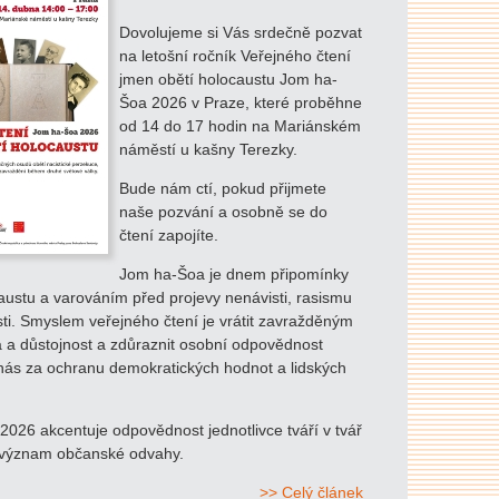
Dovolujeme si Vás srdečně pozvat
na letošní ročník Veřejného čtení
jmen obětí holocaustu Jom ha-
Šoa 2026 v Praze, které proběhne
od 14 do 17 hodin na Mariánském
náměstí u kašny Terezky.
Bude nám ctí, pokud přijmete
naše pozvání a osobně se do
čtení zapojíte.
Jom ha-Šoa je dnem připomínky
austu a varováním před projevy nenávisti, rasismu
sti. Smyslem veřejného čtení je vrátit zavražděným
a a důstojnost a zdůraznit osobní odpovědnost
nás za ochranu demokratických hodnot a lidských
026 akcentuje odpovědnost jednotlivce tváří v tvář
 význam občanské odvahy.
>> Celý článek