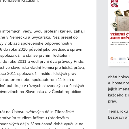
nou Tomášem Krausem.
 informační vědy. Svou profesní kariéru zahájil
vážně v Německu a Švýcarsku. Než přešel do
ivy v oblasti společenské odpovědnosti v
6 do roku 2010 působil jako předseda správní
poluzaložil a stal se prvním ředitelem
 do roku 2011 a vedl první dva průvody Pride.
t ve slovenské vládní komisi pro lidská práva,
oce 2011 spoluzaložil Institut lidských práv
obětí holoc
m. Je autorem nebo spoluautorem 11 knih o
a lhostejno
elně publikuje v různých slovenských a českých
jejich jmén
niverzitách na Slovensku a v České republice.
každého z 
práv.
Téma roku 2
orát na Ústavu světových dějin Filozofické
bezpráví a
parativním studiem fašismu (především
lovenských dějin. V současné době vyučuje na