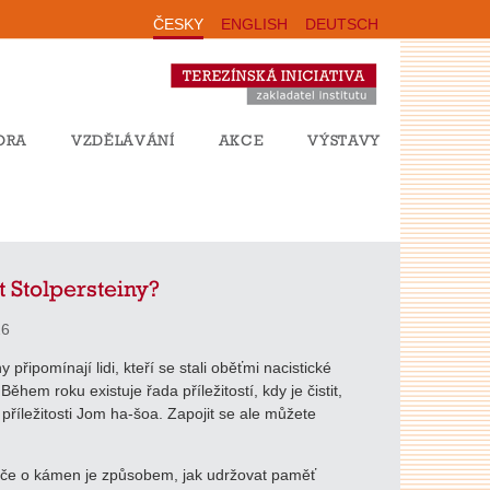
ČESKY
ENGLISH
DEUTSCH
ORA
VZDĚLÁVÁNÍ
AKCE
VÝSTAVY
it Stolpersteiny?
26
y připomínají lidi, kteří se stali oběťmi nacistické
ěhem roku existuje řada příležitostí, kdy je čistit,
 příležitosti Jom ha-šoa. Zapojit se ale můžete
éče o kámen je způsobem, jak udržovat paměť