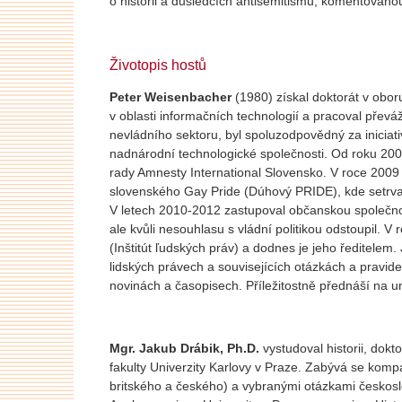
o historii a důsledcích antisemitismu, komentova
Životopis hostů
Peter Weisenbacher
(1980) získal doktorát v oboru
v oblasti informačních technologií a pracoval pře
nevládního sektoru, byl spoluzodpovědný za iniciat
nadnárodní technologické společnosti. Od roku 200
rady Amnesty International Slovensko. V roce 2009 s
slovenského Gay Pride (Dúhový PRIDE), kde setrval
V letech 2010-2012 zastupoval občanskou společnos
ale kvůli nesouhlasu s vládní politikou odstoupil. V r
(Inštitút ľudských práv) a dodnes je jeho ředitele
lidských právech a souvisejících otázkách a pravid
novinách a časopisech. Příležitostně přednáší na u
Mgr. Jakub Drábik, Ph.D.
vystudoval historii, dokt
fakulty Univerzity Karlovy v Praze. Zabývá se kom
britského a českého) a vybranými otázkami českos