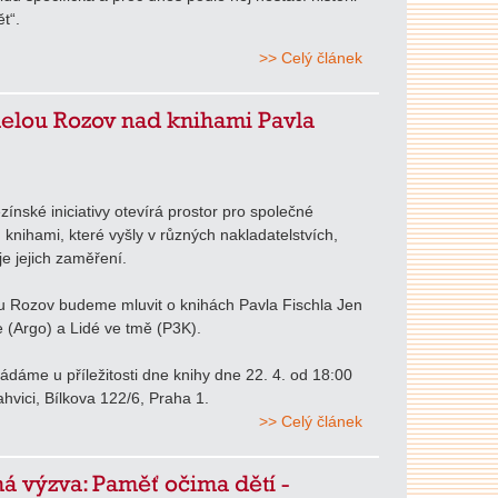
t“.
>> Celý článek
elou Rozov nad knihami Pavla
ezínské iniciativy otevírá prostor pro společné
 knihami, které vyšly v různých nakladatelstvích,
je jejich zaměření.
u Rozov budeme mluvit o knihách Pavla Fischla Jen
e (Argo) a Lidé ve tmě (P3K).
ádáme u příležitosti dne knihy dne 22. 4. od 18:00
hvici, Bílkova 122/6, Praha 1.
>> Celý článek
á výzva: Paměť očima dětí -