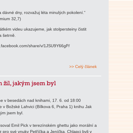
 dávné dny, rozvažuj léta minulých pokolení.“
mium 32,7)
tkém videu ukazujeme, jak stolpersteiny čistit
 šetrně.
w.facebook.com/share/v/1JSU9Y66gP/
>> Celý článek
m žil, jakým jsem byl
e v besedách nad knihami, 17. 6. od 18:00
 v Božské Lahvici (Bílkova 6, Praha 1) knihu Jak
kým jsem byl.
soval Emil Pick v terezínském ghettu jako morální a
z pro své vnuky Petříčka a Jeníčka. Chlapci byli v