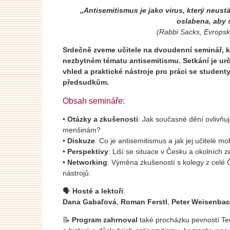
„Antisemitismus je jako virus, který neus
oslabena, aby s
(Rabbi Sacks, Evrops
Srdečně zveme učitele na dvoudenní seminář, kte
nezbytném tématu antisemitismu. Setkání je urč
vhled a praktické nástroje pro práci se studenty
předsudkům.
Obsah semináře:
•
Otázky a zkušenosti
: Jak současné dění ovlivňuj
menšinám?
•
Diskuze
: Co je antisemitismus a jak jej učitelé
•
Perspektivy
: Liší se situace v Česku a okolních
•
Networking
: Výměna zkušeností s kolegy z celé 
nástrojů.
🗣
Hosté a lektoři
:
Dana Gabaľová
,
Roman Ferstl
,
Peter Weisenbac
📝
Program zahrnoval
také procházku pevností Te