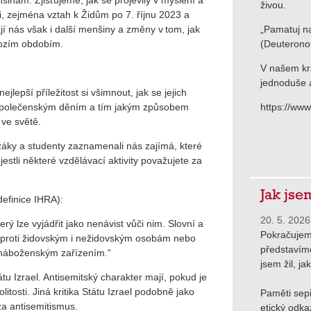
živou.
, zejména vztah k Židům po 7. říjnu 2023 a
jí nás však i další menšiny a změny v tom, jak
„Pamatuj na
chozím obdobím.
(Deuterono
V našem krá
jednoduše a
jlepší příležitost si všimnout, jak se jejich
ny společenským děním a tím jakým způsobem
https://ww
i ve světě.
 žáky a studenty zaznamenali nás zajímá, které
jestli některé vzdělávací aktivity považujete za
Jak jse
efinice IHRA):
20. 5. 2026
rý lze vyjádřit jako nenávist vůči nim. Slovní a
Pokračujem
 proti židovským i nežidovským osobám nebo
představíme
 a náboženským zařízením.“
jsem žil, ja
u Izrael. Antisemitský charakter mají, pokud je
itosti. Jiná kritika Státu Izrael podobně jako
Paměti sepi
 za antisemitismus.
etický odka