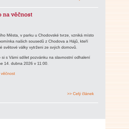
 na věčnost
ního Města, v parku u Chodovské tvrze, vzniká místo
pomínka našich sousedů z Chodova a Hájů, kteří
hé světové války vytrženi ze svých domovů.
si s Vámi sdílet pozvánku na slavnostní odhalení
e 14. dubna 2026 v 11:00.
 věčnost
>> Celý článek