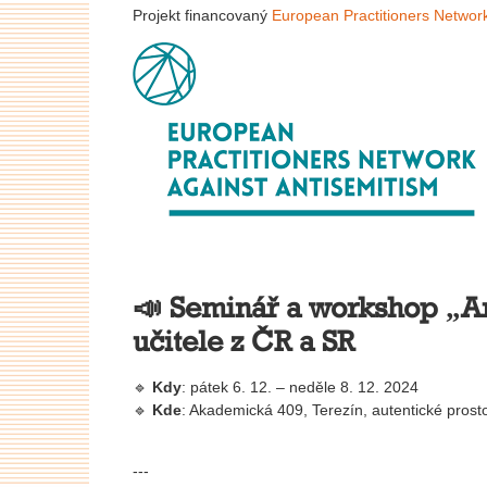
Projekt financovaný
European Practitioners Networ
📣 Seminář a workshop „A
učitele z ČR a SR
🔹
Kdy
: pátek 6. 12. – neděle 8. 12. 2024
🔹
Kde
: Akademická 409, Terezín, autentické pros
---