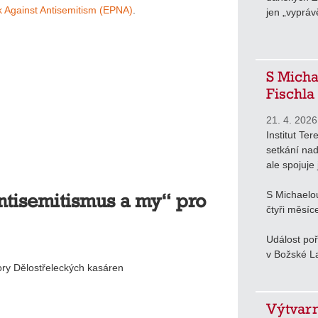
k Against Antisemitism (EPNA)
.
jen „vyprávě
S Micha
Fischla
21. 4. 2026
Institut Ter
setkání nad
ale spojuje 
S Michaelo
ntisemitismus a my“ pro
čtyři měsíc
Událost poř
v Božské La
tory Dělostřeleckých kasáren
Výtvarn