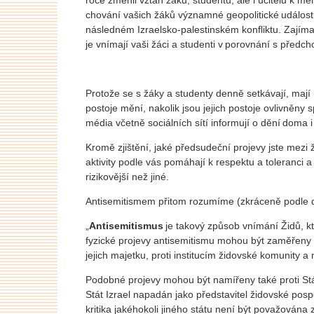
chování vašich žáků významné geopolitické události
následném Izraelsko-palestinském konfliktu. Zajíma
je vnímají vaši žáci a studenti v porovnání s před
Protože se s žáky a studenty denně setkávají, mají ne
postoje mění, nakolik jsou jejich postoje ovlivně
média včetně sociálních sítí informují o dění doma 
Kromě zjištění, jaké předsudeční projevy jste mezi
aktivity podle vás pomáhají k respektu a toleranci a 
rizikovější než jiné.
Antisemitismem přitom rozumíme (zkráceně podle d
„
Antisemitismus
je takový způsob vnímání Židů, kte
fyzické projevy antisemitismu mohou být zaměřeny
jejich majetku, proti institucím židovské komunity
Podobné projevy mohou být namířeny také proti Stát
Stát Izrael napadán jako představitel židovské pospol
kritika jakéhokoli jiného státu není být považována