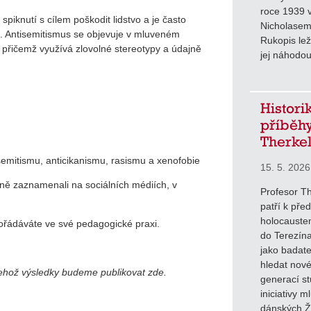
roce 1939 
piknutí s cílem poškodit lidstvo a je často
Nicholasem
. Antisemitismus se objevuje v mluveném
Rukopis lež
h, přičemž využívá zlovolné stereotypy a údajně
jej náhodou
Histori
příběhy
Therke
semitismu, anticikanismu, rasismu a xenofobie
15. 5. 2026
ně zaznamenali na sociálních médiích, v
Profesor Th
patří k pře
holocauste
ořádáváte ve své pedagogické praxi.
do Terezína
jako badate
hledat nové
ehož výsledky budeme publikovat zde.
generací st
iniciativy m
dánských Ži