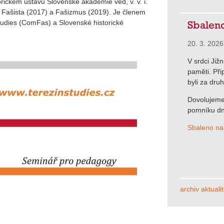
orickém ústavu Slovenské akademie věd, v. v. i.
 Fašista (2017) a Fašizmus (2019). Je členem
Studies (ComFas) a Slovenské historické
Sbaleno
20. 3. 2026
V srdci Již
paměti. Při
byli za dru
Dovolujeme 
pomníku dn
Sbaleno na
archiv aktualit