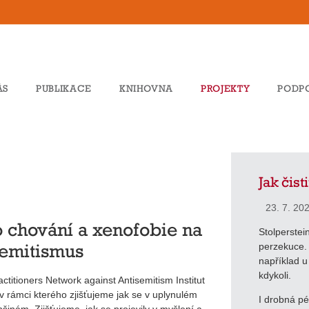
ÁS
PUBLIKACE
KNIHOVNA
PROJEKTY
PODP
Jak čist
23. 7. 20
chování a xenofobie na
Stolperstein
semitismus
perzekuce. B
například u
kdykoli.
ctitioners Network against Antisemitism Institut
, v rámci kterého zjišťujeme jak se v uplynulém
I drobná p
nšinám. Zjišťujeme, jak se projevily v myšlení a