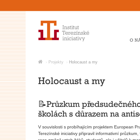
O N
Projekty
Holocaust a my
Holocaust a my
📝Průzkum předsudečného 
školách s důrazem na anti
V souvislosti s probíhajícím projektem European Pra
Terezínské iniciativy připravil informativní průzkum
roce změnil vztah žáků, studentů, ale i učitelů k me