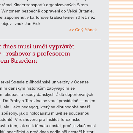
v rámci Kindertransportů organizovaných Sirem
 Wintonem bezpečně dopraveni do Velké Británie.
el zapomenut v kartonové krabici téměř 70 let, než
 objevil vnuk Jan Pick.
>> Celý článek
k dnes musí umět vyprávět
 - rozhovor s profesorem
lem Strædem
erkel Stræde z Jihodánské univerzity v Odense
dním dánským historikům zabývajícím se
m, okupací a osudy dánských Židů deportovaných
. Do Prahy a Terezína se vrací pravidelně — nejen
l, ale i jako pedagog, který se dlouhodobě snaží
 způsoby, jak o holocaustu mluvit se současnou
udentů. V rozhovoru pro Institut Terezínské
luví o tom, jak se k tématu dostal, proč je zkušenost
dů specifická a proč dnes podle něj nestačí historii