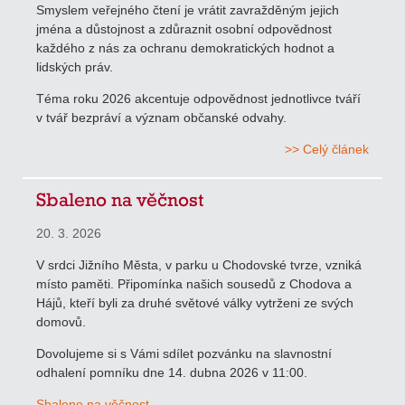
Smyslem veřejného čtení je vrátit zavražděným jejich
jména a důstojnost a zdůraznit osobní odpovědnost
každého z nás za ochranu demokratických hodnot a
lidských práv.
Téma roku 2026 akcentuje odpovědnost jednotlivce tváří
v tvář bezpráví a význam občanské odvahy.
>> Celý článek
Sbaleno na věčnost
20. 3. 2026
V srdci Jižního Města, v parku u Chodovské tvrze, vzniká
místo paměti. Připomínka našich sousedů z Chodova a
Hájů, kteří byli za druhé světové války vytrženi ze svých
domovů.
Dovolujeme si s Vámi sdílet pozvánku na slavnostní
odhalení pomníku dne 14. dubna 2026 v 11:00.
Sbaleno na věčnost