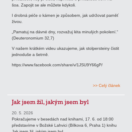
šoa. Zapojit se ale můžete kdykoli.
I drobná péče o kámen je způsobem, jak udržovat paměť
živou.
„Pamatuj na dávné dny, rozvažuj léta minulých pokolení.“
(Deuteronomium 32,7)
V našem krátkém videu ukazujeme, jak stolpersteiny čistit
jednoduše a šetrně.
https://www.facebook.com/share/v/1JSU9Y66gP/
>> Celý článek
Jak jsem žil, jakým jsem byl
20. 5. 2026
Pokračujeme v besedách nad knihami, 17. 6. od 18:00
představíme v Božské Lahvici (Bílkova 6, Praha 1) knihu
Jak jsem žil, jakým jsem byl.