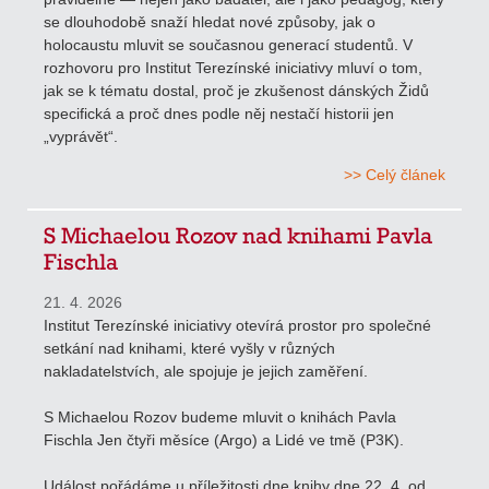
se dlouhodobě snaží hledat nové způsoby, jak o
holocaustu mluvit se současnou generací studentů. V
rozhovoru pro Institut Terezínské iniciativy mluví o tom,
jak se k tématu dostal, proč je zkušenost dánských Židů
specifická a proč dnes podle něj nestačí historii jen
„vyprávět“.
>> Celý článek
S Michaelou Rozov nad knihami Pavla
Fischla
21. 4. 2026
Institut Terezínské iniciativy otevírá prostor pro společné
setkání nad knihami, které vyšly v různých
nakladatelstvích, ale spojuje je jejich zaměření.
S Michaelou Rozov budeme mluvit o knihách Pavla
Fischla Jen čtyři měsíce (Argo) a Lidé ve tmě (P3K).
Událost pořádáme u příležitosti dne knihy dne 22. 4. od