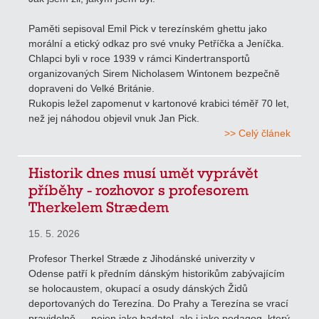
Paměti sepisoval Emil Pick v terezínském ghettu jako
morální a etický odkaz pro své vnuky Petříčka a Jeníčka.
Chlapci byli v roce 1939 v rámci Kindertransportů
organizovaných Sirem Nicholasem Wintonem bezpečně
dopraveni do Velké Británie.
Rukopis ležel zapomenut v kartonové krabici téměř 70 let,
než jej náhodou objevil vnuk Jan Pick.
>> Celý článek
Historik dnes musí umět vyprávět
příběhy - rozhovor s profesorem
Therkelem Strædem
15. 5. 2026
Profesor Therkel Stræde z Jihodánské univerzity v
Odense patří k předním dánským historikům zabývajícím
se holocaustem, okupací a osudy dánských Židů
deportovaných do Terezína. Do Prahy a Terezína se vrací
pravidelně — nejen jako badatel, ale i jako pedagog, který