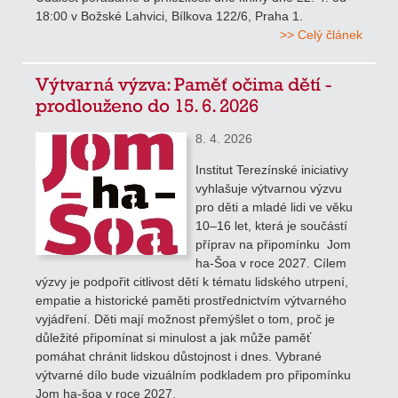
18:00 v Božské Lahvici, Bílkova 122/6, Praha 1.
>> Celý článek
Výtvarná výzva: Paměť očima dětí -
prodlouženo do 15. 6. 2026
8. 4. 2026
Institut Terezínské iniciativy
vyhlašuje výtvarnou výzvu
pro děti a mladé lidi ve věku
10–16 let, která je součástí
příprav na připomínku Jom
ha-Šoa v roce 2027. Cílem
výzvy je podpořit citlivost dětí k tématu lidského utrpení,
empatie a historické paměti prostřednictvím výtvarného
vyjádření. Děti mají možnost přemýšlet o tom, proč je
důležité připomínat si minulost a jak může paměť
pomáhat chránit lidskou důstojnost i dnes. Vybrané
výtvarné dílo bude vizuálním podkladem pro připomínku
Jom ha-šoa v roce 2027.