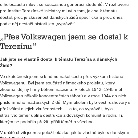
o holocaustu mluvit se současnou generací studentů. V rozhovoru
pro Institut Terezínské iniciativy mluví o tom, jak se k tématu
dostal, proč je zkušenost dánských Židů specifická a proč dnes
podle něj nestačí historii jen „vyprávět“.
„Přes Volkswagen jsem se dostal k
Terezínu“
Jak jste se vlastně dostal k tématu Terezína a dánských
Židů?
Ve skutečnosti jsem si k němu našel cestu přes výzkum historie
Volkswagenu. Byl jsem součástí německého projektu, který
zkoumal dějiny firmy během nacismu. V letech 1942–1945 měl
Volkswagen několik koncentračních táborů a v roce 1944 do nich
přišlo mnoho maďarských Židů. Mým úkolem bylo vést rozhovory s
přeživšími o jejich zkušenostech — a to, co vyprávěli, bylo
strašlivé: téměř úplná destrukce židovských komunit a rodin. Ti,
kterým se podařilo přežít, přišli téměř o všechno.
V určité chvíli jsem si položil otázku: jak to vlastně bylo s dánskými