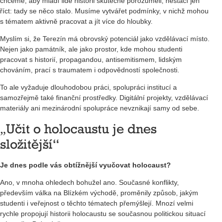
chceme, aby mladí lidé historii skutečně porozuměli, nestačí jen
říct: tady se něco stalo. Musíme vytvářet podmínky, v nichž mohou
s tématem aktivně pracovat a jít více do hloubky.
Myslím si, že Terezín má obrovský potenciál jako vzdělávací místo.
Nejen jako památník, ale jako prostor, kde mohou studenti
pracovat s historií, propagandou, antisemitismem, lidským
chováním, prací s traumatem i odpovědností společnosti.
To ale vyžaduje dlouhodobou práci, spolupráci institucí a
samozřejmě také finanční prostředky. Digitální projekty, vzdělávací
materiály ani mezinárodní spolupráce nevznikají samy od sebe.
„Učit o holocaustu je dnes
složitější“
Je dnes podle vás obtížnější vyučovat holocaust?
Ano, v mnoha ohledech bohužel ano. Současné konflikty,
především válka na Blízkém východě, proměnily způsob, jakým
studenti i veřejnost o těchto tématech přemýšlejí. Mnozí velmi
rychle propojují historii holocaustu se současnou politickou situací