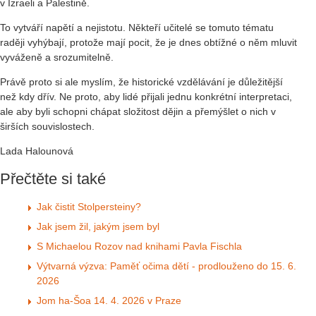
v Izraeli a Palestině.
To vytváří napětí a nejistotu. Někteří učitelé se tomuto tématu
raději vyhýbají, protože mají pocit, že je dnes obtížné o něm mluvit
vyváženě a srozumitelně.
Právě proto si ale myslím, že historické vzdělávání je důležitější
než kdy dřív. Ne proto, aby lidé přijali jednu konkrétní interpretaci,
ale aby byli schopni chápat složitost dějin a přemýšlet o nich v
širších souvislostech.
Lada Halounová
Přečtěte si také
Jak čistit Stolpersteiny?
Jak jsem žil, jakým jsem byl
S Michaelou Rozov nad knihami Pavla Fischla
Výtvarná výzva: Paměť očima dětí - prodlouženo do 15. 6.
2026
Jom ha-Šoa 14. 4. 2026 v Praze