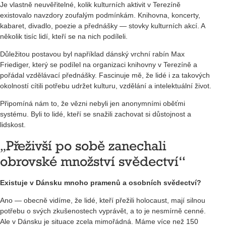
Je vlastně neuvěřitelné, kolik kulturních aktivit v Terezíně
existovalo navzdory zoufalým podmínkám. Knihovna, koncerty,
kabaret, divadlo, poezie a přednášky — stovky kulturních akcí. A
několik tisíc lidí, kteří se na nich podíleli.
Důležitou postavou byl například dánský vrchní rabín Max
Friediger, který se podílel na organizaci knihovny v Terezíně a
pořádal vzdělávací přednášky. Fascinuje mě, že lidé i za takových
okolností cítili potřebu udržet kulturu, vzdělání a intelektuální život.
Připomíná nám to, že vězni nebyli jen anonymními oběťmi
systému. Byli to lidé, kteří se snažili zachovat si důstojnost a
lidskost.
„Přeživší po sobě zanechali
obrovské množství svědectví“
Existuje v Dánsku mnoho pramenů a osobních svědectví?
Ano — obecně vidíme, že lidé, kteří přežili holocaust, mají silnou
potřebu o svých zkušenostech vyprávět, a to je nesmírně cenné.
Ale v Dánsku je situace zcela mimořádná. Máme více než 150