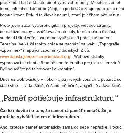
předkládat fakta. Musíte umět vyprávět příběhy. Musíte rozumět
tomu, jak mladí lidé přemýšlejí, co je dokáže zaujmout a jak s nimi
komunikovat. Pokud to člověk neumí, ztratí je během pěti minut.
Proto jsem začal vytvářet digitální projekty, webové stránky,
interaktivní mapy a vzdělávací materiály, které mohou školáci,
studenti i širší veřejnost přímo využívat při práci s tématem
Terezína. Velká část této práce se nachází na webu „Topografie
vzpomínek“ mapující vzpomínky dánských Židů:
www.danskejoederitheresienstadt.org
. Webové stránky
vypracovali studenti přímo během terénního projektu v Terezíně.
Byli neuvěřitelně talentovaní a kreativní.
Dnes už web existuje v několika jazykových verzích a používá se
stále více — v dánštině, češtině, němčině, angličtině a švédštině.
„Paměť potřebuje infrastrukturu“
Často mluvíte i o tom, že samotná paměť nestačí. Že je
potřeba vytvářet kolem ní infrastrukturu.
Ano, protože paměť automaticky sama od sebe nepřežije. Pokud