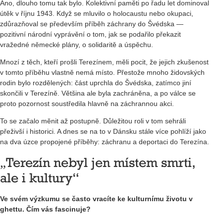
Ano, dlouho tomu tak bylo. Kolektivní paměti po řadu let dominoval
útěk v říjnu 1943. Když se mluvilo o holocaustu nebo okupaci,
zdůrazňoval se především příběh záchrany do Švédska —
pozitivní národní vyprávění o tom, jak se podařilo překazit
vražedné německé plány, o solidaritě a úspěchu.
Mnozí z těch, kteří prošli Terezínem, měli pocit, že jejich zkušenost
v tomto příběhu vlastně nemá místo. Přestože mnoho židovských
rodin bylo rozdělených: část uprchla do Švédska, zatímco jiní
skončili v Terezíně. Většina ale byla zachráněna, a po válce se
proto pozornost soustředila hlavně na záchrannou akci.
To se začalo měnit až postupně. Důležitou roli v tom sehráli
přeživší i historici. A dnes se na to v Dánsku stále více pohlíží jako
na dva úzce propojené příběhy: záchranu a deportaci do Terezína.
„Terezín nebyl jen místem smrti,
ale i kultury“
Ve svém výzkumu se často vracíte ke kulturnímu životu v
ghettu. Čím vás fascinuje?