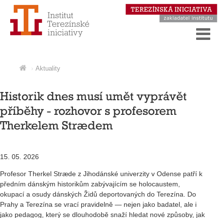
Aktuality
Historik dnes musí umět vyprávět
příběhy - rozhovor s profesorem
Therkelem Strædem
15. 05. 2026
Profesor Therkel Stræde z Jihodánské univerzity v Odense patří k
předním dánským historikům zabývajícím se holocaustem,
okupací a osudy dánských Židů deportovaných do Terezína. Do
Prahy a Terezína se vrací pravidelně — nejen jako badatel, ale i
jako pedagog, který se dlouhodobě snaží hledat nové způsoby, jak