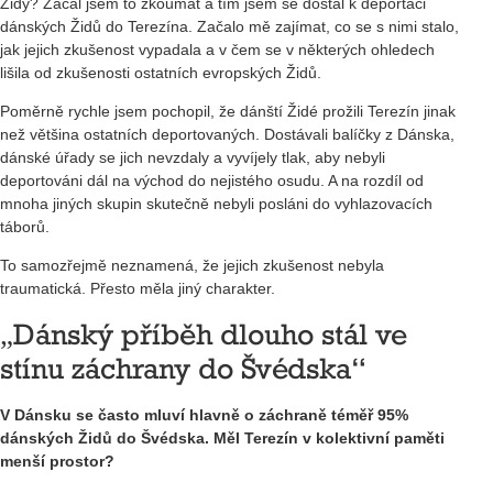
Židy? Začal jsem to zkoumat a tím jsem se dostal k deportaci
dánských Židů do Terezína. Začalo mě zajímat, co se s nimi stalo,
jak jejich zkušenost vypadala a v čem se v některých ohledech
lišila od zkušenosti ostatních evropských Židů.
Poměrně rychle jsem pochopil, že dánští Židé prožili Terezín jinak
než většina ostatních deportovaných. Dostávali balíčky z Dánska,
dánské úřady se jich nevzdaly a vyvíjely tlak, aby nebyli
deportováni dál na východ do nejistého osudu. A na rozdíl od
mnoha jiných skupin skutečně nebyli posláni do vyhlazovacích
táborů.
To samozřejmě neznamená, že jejich zkušenost nebyla
traumatická. Přesto měla jiný charakter.
„Dánský příběh dlouho stál ve
stínu záchrany do Švédska“
V Dánsku se často mluví hlavně o záchraně téměř 95%
dánských Židů do Švédska. Měl Terezín v kolektivní paměti
menší prostor?