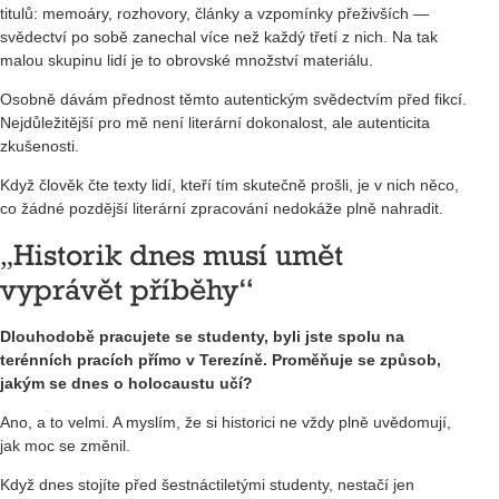
titulů: memoáry, rozhovory, články a vzpomínky přeživších —
svědectví po sobě zanechal více než každý třetí z nich. Na tak
malou skupinu lidí je to obrovské množství materiálu.
Osobně dávám přednost těmto autentickým svědectvím před fikcí.
Nejdůležitější pro mě není literární dokonalost, ale autenticita
zkušenosti.
Když člověk čte texty lidí, kteří tím skutečně prošli, je v nich něco,
co žádné pozdější literární zpracování nedokáže plně nahradit.
„Historik dnes musí umět
vyprávět příběhy“
Dlouhodobě pracujete se studenty, byli jste spolu na
terénních pracích přímo v Terezíně. Proměňuje se způsob,
jakým se dnes o holocaustu učí?
Ano, a to velmi. A myslím, že si historici ne vždy plně uvědomují,
jak moc se změnil.
Když dnes stojíte před šestnáctiletými studenty, nestačí jen