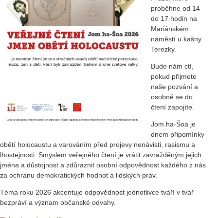
proběhne od 14
do 17 hodin na
Mariánském
náměstí u kašny
Terezky.
Bude nám ctí,
pokud přijmete
naše pozvání a
osobně se do
čtení zapojíte.
Jom ha-Šoa je
dnem připomínky
obětí holocaustu a varováním před projevy nenávisti, rasismu a
lhostejnosti. Smyslem veřejného čtení je vrátit zavražděným jejich
jména a důstojnost a zdůraznit osobní odpovědnost každého z nás
za ochranu demokratických hodnot a lidských práv.
Téma roku 2026 akcentuje odpovědnost jednotlivce tváří v tvář
bezpráví a význam občanské odvahy.