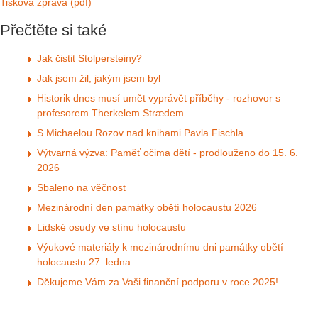
Tisková zpráva (pdf)
Přečtěte si také
Jak čistit Stolpersteiny?
Jak jsem žil, jakým jsem byl
Historik dnes musí umět vyprávět příběhy - rozhovor s
profesorem Therkelem Strædem
S Michaelou Rozov nad knihami Pavla Fischla
Výtvarná výzva: Paměť očima dětí - prodlouženo do 15. 6.
2026
Sbaleno na věčnost
Mezinárodní den památky obětí holocaustu 2026
Lidské osudy ve stínu holocaustu
Výukové materiály k mezinárodnímu dni památky obětí
holocaustu 27. ledna
Děkujeme Vám za Vaši finanční podporu v roce 2025!