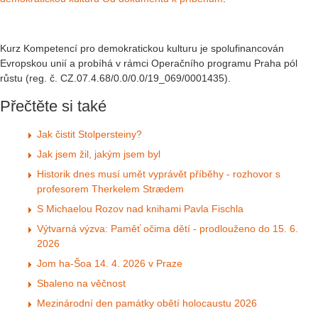
Kurz Kompetencí pro demokratickou kulturu je spolufinancován
Evropskou unií a probíhá v rámci Operačního programu Praha pól
růstu (reg. č. CZ.07.4.68/0.0/0.0/19_069/0001435).
Přečtěte si také
Jak čistit Stolpersteiny?
Jak jsem žil, jakým jsem byl
Historik dnes musí umět vyprávět příběhy - rozhovor s
profesorem Therkelem Strædem
S Michaelou Rozov nad knihami Pavla Fischla
Výtvarná výzva: Paměť očima dětí - prodlouženo do 15. 6.
2026
Jom ha-Šoa 14. 4. 2026 v Praze
Sbaleno na věčnost
Mezinárodní den památky obětí holocaustu 2026