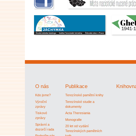
O nás
Publikace
Knihovn
Kdo jsme?
Terezínské pamětní knihy
Výroční
Terezínské studie a
zprávy
dokumenty
Tiskové
Acta Theresiania
zprávy
Monografie
Správní a
20 let od vydání
dozorčí rada
Terezínských pamětních
Podpořte nás
knih