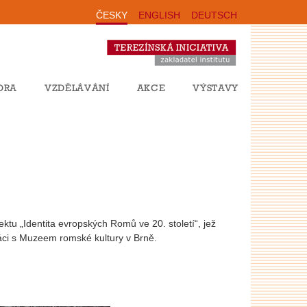
ČESKY
ENGLISH
DEUTSCH
ORA
VZDĚLÁVÁNÍ
AKCE
VÝSTAVY
ktu „Identita evropských Romů ve 20. století“, jež
práci s Muzeem romské kultury v Brně.