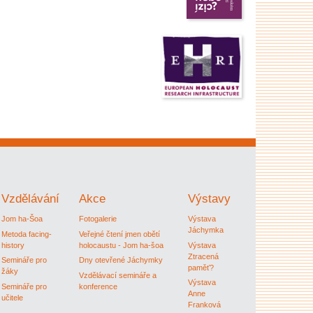
Vzdělávání
Akce
Výstavy
Jom ha-Šoa
Fotogalerie
Výstava
Jáchymka
Metoda facing-
Veřejné čtení jmen obětí
history
holocaustu - Jom ha-šoa
Výstava
Ztracená
Semináře pro
Dny otevřené Jáchymky
paměť?
žáky
Vzdělávací semináře a
Výstava
Semináře pro
konference
Anne
učitele
Franková