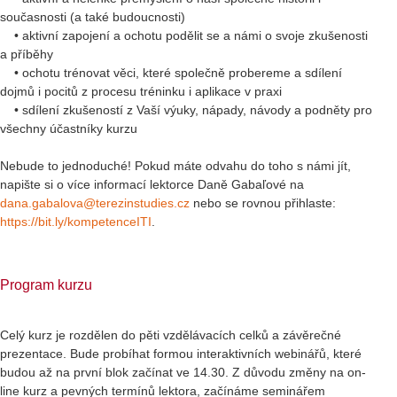
současnosti (a také budoucnosti)
• aktivní zapojení a ochotu podělit se a námi o svoje zkušenosti
a příběhy
• ochotu trénovat věci, které společně probereme a sdílení
dojmů i pocitů z procesu tréninku i aplikace v praxi
• sdílení zkušeností z Vaší výuky, nápady, návody a podněty pro
všechny účastníky kurzu
Nebude to jednoduché! Pokud máte odvahu do toho s námi jít,
napište si o více informací lektorce Daně Gabaľové na
dana.gabalova@terezinstudies.cz
nebo se rovnou přihlaste:
https://bit.ly/kompetenceITI
.
Program kurzu
Celý kurz je rozdělen do pěti vzdělávacích celků a závěrečné
prezentace. Bude probíhat formou interaktivních webinářů, které
budou až na první blok začínat ve 14.30. Z důvodu změny na on-
line kurz a pevných termínů lektora, začínáme seminářem