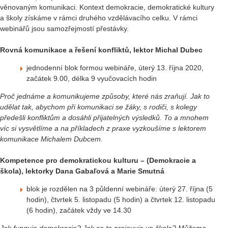
věnovaným komunikaci. Kontext demokracie, demokratické kultury
a školy získáme v rámci druhého vzdělávacího celku. V rámci
webinářů jsou samozřejmostí přestávky.
Rovná komunikace a řešení konfliktů, lektor Michal Dubec
jednodenní blok formou webináře, úterý 13. října 2020,
začátek 9.00, délka 9 vyučovacích hodin
Proč jednáme a komunikujeme způsoby, které nás zraňují. Jak to
udělat tak, abychom při komunikaci se žáky, s rodiči, s kolegy
předešli konfliktům a dosáhli přijatelných výsledků. To a mnohem
víc si vysvětlíme a na příkladech z praxe vyzkoušíme s lektorem
komunikace Michalem Dubcem.
Kompetence pro demokratickou kulturu – (Demokracie a
škola), lektorky Dana Gabaľová a Marie Smutná
blok je rozdělen na 3 půldenní webináře: úterý 27. října (5
hodin), čtvrtek 5. listopadu (5 hodin) a čtvrtek 12. listopadu
(6 hodin), začátek vždy ve 14.30
Jak funguje demokracie? Jak se to projevuje ve škole? Můžeme