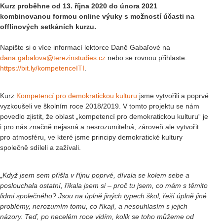
Kurz proběhne od 13. října 2020 do února 2021
kombinovanou formou online výuky s možností účasti na
offlinových setkáních kurzu.
Napište si o více informací lektorce Daně Gabaľové na
dana.gabalova@terezinstudies.cz
nebo se rovnou přihlaste:
https://bit.ly/kompetenceITI
.
Kurz
Kompetencí pro demokratickou kulturu
jsme vytvořili a poprvé
vyzkoušeli ve školním roce 2018/2019. V tomto projektu se nám
povedlo zjistit, že oblast „kompetencí pro demokratickou kulturu“ je
i pro nás značně nejasná a nesrozumitelná, zároveň ale vytvořit
pro atmosféru, ve které jsme principy demokratické kultury
společně sdíleli a zažívali.
„Když jsem sem přišla v říjnu poprvé, dívala se kolem sebe a
poslouchala ostatní, říkala jsem si – proč tu jsem, co mám s těmito
lidmi společného? Jsou na úplně jiných typech škol, řeší úplně jiné
problémy, nerozumím tomu, co říkají, a nesouhlasím s jejich
názory. Teď, po necelém roce vidím, kolik se toho můžeme od