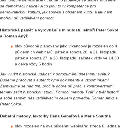
se demokracii naučit? A co jsou to ty kompetence pro
demokratickou kulturu, jak souvisí s obsahem kurzu a jak nám
mohou při vzdělávání pomoct.
Historická paměť a vyrovnání s minulostí, lektoři Peter Sokol
a Roman Anýž
blok původně plánovaný jako víkendový je rozdělen do 4
půldenních webinářů: pátek a sobota 20. a 21. listopadu,
pátek a sobota 27. a 28. listopadu, začátek vždy ve 14.30
a délka vždy 5 hodin
Jak využít historické události k porozumění dnešnímu světu?
Budeme pracovat s autentickými dokumenty a vzpomínkami.
Zamyslíme se nad tím, proč je dobré při práci s kontroverzními
tématy začít historickou studií. Pomocí metody Tváří v tvář historii
a sobě samým nás vzdělávacím celkem provedou Roman Anýž a
Peter Sokol
.
Debatní metody, lektorky Dana Gabaľová a Marie Smutná
blok rozdělen na dva půldenní webináře: středa 6. ledna a