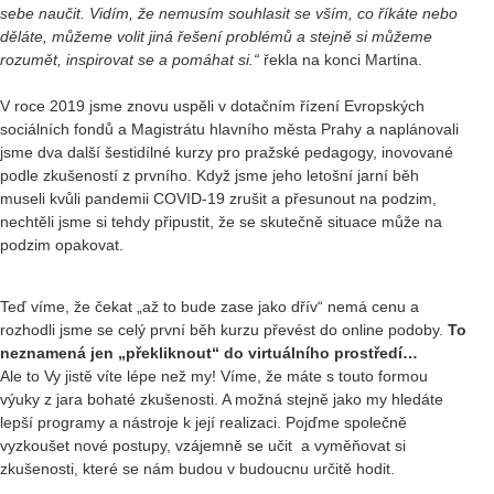
sebe naučit. Vidím, že nemusím souhlasit se vším, co říkáte nebo
děláte, můžeme volit jiná řešení problémů a stejně si můžeme
rozumět, inspirovat se a pomáhat si.“
řekla na konci Martina.
V roce 2019 jsme znovu uspěli v dotačním řízení Evropských
sociálních fondů a Magistrátu hlavního města Prahy a naplánovali
jsme dva další šestidílné kurzy pro pražské pedagogy, inovované
podle zkušeností z prvního. Když jsme jeho letošní jarní běh
museli kvůli pandemii COVID-19 zrušit a přesunout na podzim,
nechtěli jsme si tehdy připustit, že se skutečně situace může na
podzim opakovat.
Teď víme, že čekat „až to bude zase jako dřív“ nemá cenu a
rozhodli jsme se celý první běh kurzu převést do online podoby.
To
neznamená jen „překliknout“ do virtuálního prostředí…
Ale to Vy jistě víte lépe než my! Víme, že máte s touto formou
výuky z jara bohaté zkušenosti. A možná stejně jako my hledáte
lepší programy a nástroje k její realizaci. Pojďme společně
vyzkoušet nové postupy, vzájemně se učit a vyměňovat si
zkušenosti, které se nám budou v budoucnu určitě hodit.