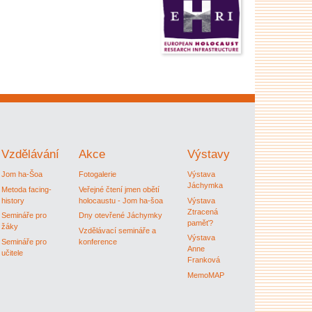
Vzdělávání
Akce
Výstavy
Jom ha-Šoa
Fotogalerie
Výstava
Jáchymka
Metoda facing-
Veřejné čtení jmen obětí
history
holocaustu - Jom ha-šoa
Výstava
Ztracená
Semináře pro
Dny otevřené Jáchymky
paměť?
žáky
Vzdělávací semináře a
Výstava
Semináře pro
konference
Anne
učitele
Franková
MemoMAP