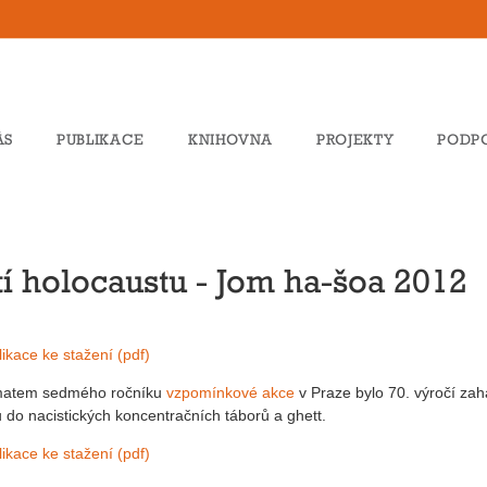
ÁS
PUBLIKACE
KNIHOVNA
PROJEKTY
PODP
í holocaustu - Jom ha-šoa 2012
ikace ke stažení (pdf)
atem sedmého ročníku
vzpomínkové akce
v Praze bylo 70. výročí za
 do nacistických koncentračních táborů a ghett.
ikace ke stažení (pdf)