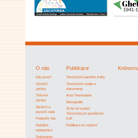
O nás
Publikace
Knihovn
Kdo jsme?
Terezínské pamětní knihy
Výroční
Terezínské studie a
zprávy
dokumenty
Tiskové
Acta Theresiania
zprávy
Monografie
Správní a
20 let od vydání
dozorčí rada
Terezínských pamětních
Podpořte nás
knih
Nabídka
Publikace ke stažení
spolupráce
Dokumenty