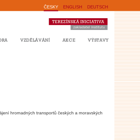
ČESKY
ENGLISH
DEUTSCH
ORA
VZDĚLÁVÁNÍ
AKCE
VÝSTAVY
hájení hromadných transportů českých a moravských