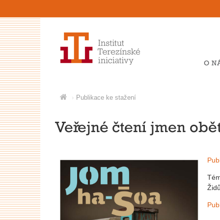
O N
Publikace ke stažení
Veřejné čtení jmen obět
Publ
Tém
Židů
Publ