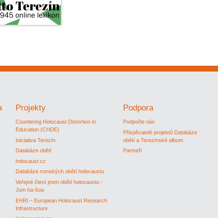
a
Projekty
Podpora
Countering Holocaust Distortion in
Podpořte nás
Education (CHDE)
Přispěvatelé projektů Databáze
Iniciativa Terezín
obětí a Terezínské album
Databáze obětí
Partneři
holocaust.cz
Databáze romských obětí holocaustu
Veřejné čtení jmen obětí holocaustu -
Jom ha-šoa
EHRI – European Holocaust Research
Infrastructure