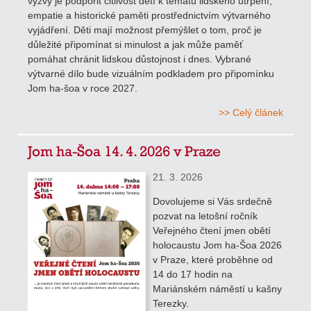
výzvy je podpořit citlivost dětí k tématu lidského utrpení,
empatie a historické paměti prostřednictvím výtvarného
vyjádření. Děti mají možnost přemýšlet o tom, proč je
důležité připomínat si minulost a jak může paměť
pomáhat chránit lidskou důstojnost i dnes. Vybrané
výtvarné dílo bude vizuálním podkladem pro připomínku
Jom ha-šoa v roce 2027.
>> Celý článek
Jom ha-Šoa 14. 4. 2026 v Praze
21. 3. 2026
Dovolujeme si Vás srdečně
pozvat na letošní ročník
Veřejného čtení jmen obětí
holocaustu Jom ha-Šoa 2026
v Praze, které proběhne od
14 do 17 hodin na
Mariánském náměstí u kašny
Terezky.