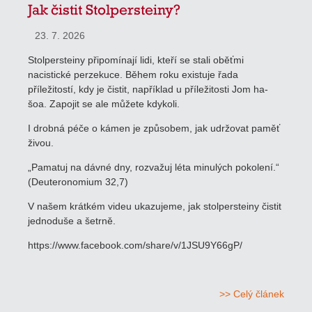
Jak čistit Stolpersteiny?
23. 7. 2026
Stolpersteiny připomínají lidi, kteří se stali oběťmi
nacistické perzekuce. Během roku existuje řada
příležitostí, kdy je čistit, například u příležitosti Jom ha-
šoa. Zapojit se ale můžete kdykoli.
I drobná péče o kámen je způsobem, jak udržovat paměť
živou.
„Pamatuj na dávné dny, rozvažuj léta minulých pokolení.“
(Deuteronomium 32,7)
V našem krátkém videu ukazujeme, jak stolpersteiny čistit
jednoduše a šetrně.
https://www.facebook.com/share/v/1JSU9Y66gP/
>> Celý článek