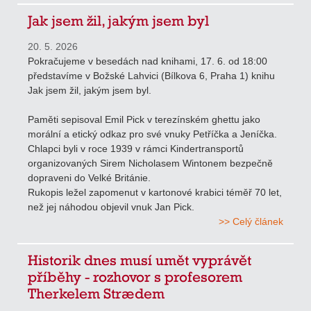
Jak jsem žil, jakým jsem byl
20. 5. 2026
Pokračujeme v besedách nad knihami, 17. 6. od 18:00
představíme v Božské Lahvici (Bílkova 6, Praha 1) knihu
Jak jsem žil, jakým jsem byl.
Paměti sepisoval Emil Pick v terezínském ghettu jako
morální a etický odkaz pro své vnuky Petříčka a Jeníčka.
Chlapci byli v roce 1939 v rámci Kindertransportů
organizovaných Sirem Nicholasem Wintonem bezpečně
dopraveni do Velké Británie.
Rukopis ležel zapomenut v kartonové krabici téměř 70 let,
než jej náhodou objevil vnuk Jan Pick.
>> Celý článek
Historik dnes musí umět vyprávět
příběhy - rozhovor s profesorem
Therkelem Strædem