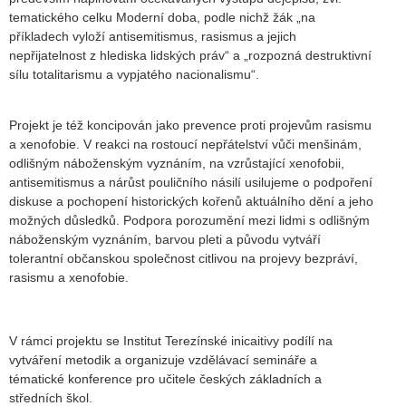
tematického celku Moderní doba, podle nichž žák „na
příkladech vyloží antisemitismus, rasismus a jejich
nepřijatelnost z hlediska lidských práv“ a „rozpozná destruktivní
sílu totalitarismu a vypjatého nacionalismu“.
Projekt je též koncipován jako prevence proti projevům rasismu
a xenofobie. V reakci na rostoucí nepřátelství vůči menšinám,
odlišným náboženským vyznáním, na vzrůstající xenofobii,
antisemitismus a nárůst pouličního násilí usilujeme o podpoření
diskuse a pochopení historických kořenů aktuálního dění a jeho
možných důsledků. Podpora porozumění mezi lidmi s odlišným
náboženským vyznáním, barvou pleti a původu vytváří
tolerantní občanskou společnost citlivou na projevy bezpráví,
rasismu a xenofobie.
V rámci projektu se Institut Terezínské inicaitivy podílí na
vytváření metodik a organizuje vzdělávací semináře a
tématické konference pro učitele českých základních a
středních škol.