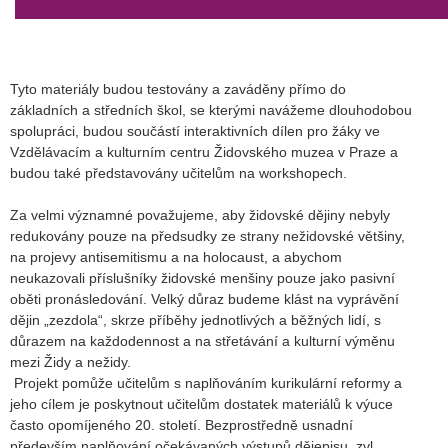
Tyto materiály budou testovány a zaváděny přímo do
základních a středních škol, se kterými navážeme dlouhodobou
spolupráci, budou součástí interaktivních dílen pro žáky ve
Vzdělávacím a kulturním centru Židovského muzea v Praze a
budou také představovány učitelům na workshopech.
Za velmi významné považujeme, aby židovské dějiny nebyly
redukovány pouze na předsudky ze strany nežidovské většiny,
na projevy antisemitismu a na holocaust, a abychom
neukazovali příslušníky židovské menšiny pouze jako pasivní
oběti pronásledování. Velký důraz budeme klást na vyprávění
dějin „zezdola“, skrze příběhy jednotlivých a běžných lidí, s
důrazem na každodennost a na střetávání a kulturní výměnu
mezi Židy a nežidy.
Projekt pomůže učitelům s naplňováním kurikulární reformy a
jeho cílem je poskytnout učitelům dostatek materiálů k výuce
často opomíjeného 20. století. Bezprostředně usnadní
především naplňování očekávaných výstupů dějepisu, zvl.