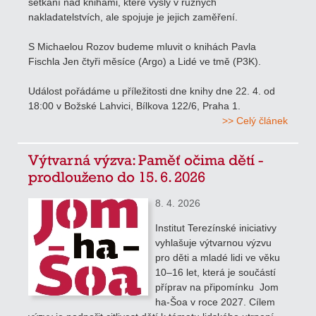
setkání nad knihami, které vyšly v různých
nakladatelstvích, ale spojuje je jejich zaměření.
S Michaelou Rozov budeme mluvit o knihách Pavla
Fischla Jen čtyři měsíce (Argo) a Lidé ve tmě (P3K).
Událost pořádáme u příležitosti dne knihy dne 22. 4. od
18:00 v Božské Lahvici, Bílkova 122/6, Praha 1.
>> Celý článek
Výtvarná výzva: Paměť očima dětí -
prodlouženo do 15. 6. 2026
8. 4. 2026
Institut Terezínské iniciativy
vyhlašuje výtvarnou výzvu
pro děti a mladé lidi ve věku
10–16 let, která je součástí
příprav na připomínku Jom
ha-Šoa v roce 2027. Cílem