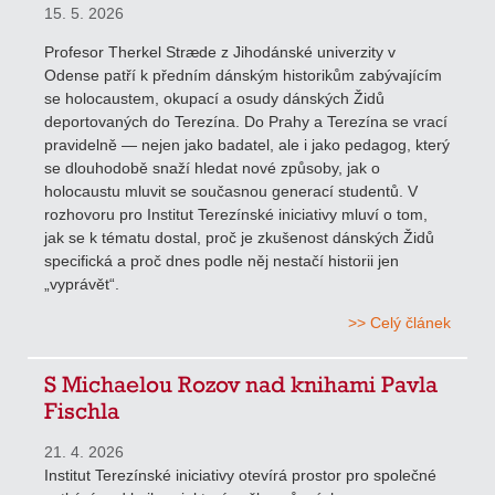
15. 5. 2026
Profesor Therkel Stræde z Jihodánské univerzity v
Odense patří k předním dánským historikům zabývajícím
se holocaustem, okupací a osudy dánských Židů
deportovaných do Terezína. Do Prahy a Terezína se vrací
pravidelně — nejen jako badatel, ale i jako pedagog, který
se dlouhodobě snaží hledat nové způsoby, jak o
holocaustu mluvit se současnou generací studentů. V
rozhovoru pro Institut Terezínské iniciativy mluví o tom,
jak se k tématu dostal, proč je zkušenost dánských Židů
specifická a proč dnes podle něj nestačí historii jen
„vyprávět“.
>> Celý článek
S Michaelou Rozov nad knihami Pavla
Fischla
21. 4. 2026
Institut Terezínské iniciativy otevírá prostor pro společné