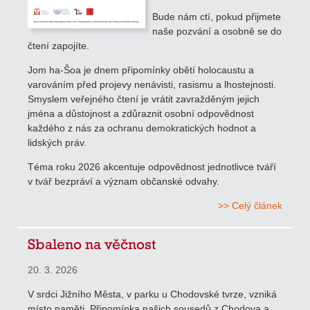
Bude nám ctí, pokud přijmete
naše pozvání a osobně se do
čtení zapojíte.
Jom ha-Šoa je dnem připomínky obětí holocaustu a
varováním před projevy nenávisti, rasismu a lhostejnosti.
Smyslem veřejného čtení je vrátit zavražděným jejich
jména a důstojnost a zdůraznit osobní odpovědnost
každého z nás za ochranu demokratických hodnot a
lidských práv.
Téma roku 2026 akcentuje odpovědnost jednotlivce tváří
v tvář bezpráví a význam občanské odvahy.
>> Celý článek
Sbaleno na věčnost
20. 3. 2026
V srdci Jižního Města, v parku u Chodovské tvrze, vzniká
místo paměti. Připomínka našich sousedů z Chodova a