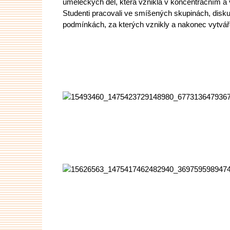
uměleckých děl, která vznikla v koncentračním a
Studenti pracovali ve smíšených skupinách, diskut
podmínkách, za kterých vznikly a nakonec vytvářel