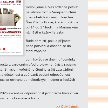
Dovolujeme si Vás srdečně pozvat
na letošní ročník Veřejného čtení
jmen obětí holocaustu Jom ha-
Šoa 2026 v Praze, které proběhne
od 14 do 17 hodin na Mariánském
náměstí u kašny Terezky.
Bude nám ctí, pokud přijmete
naše pozvání a osobně se do
čtení zapojíte.
Jom ha-Šoa je dnem připomínky
austu a varováním před projevy nenávisti, rasismu
sti. Smyslem veřejného čtení je vrátit zavražděným
a a důstojnost a zdůraznit osobní odpovědnost
nás za ochranu demokratických hodnot a lidských
026 akcentuje odpovědnost jednotlivce tváří v tvář
 význam občanské odvahy.
>> Celý článek