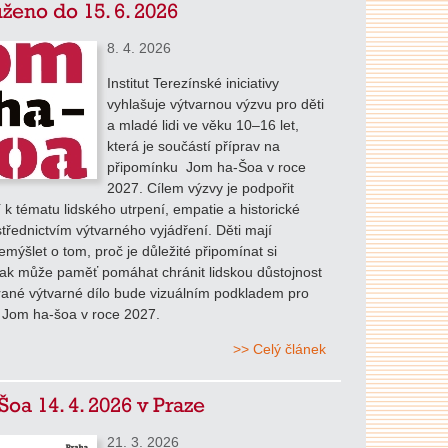
ženo do 15. 6. 2026
8. 4. 2026
Institut Terezínské iniciativy
vyhlašuje výtvarnou výzvu pro děti
a mladé lidi ve věku 10–16 let,
která je součástí příprav na
připomínku Jom ha-Šoa v roce
2027. Cílem výzvy je podpořit
tí k tématu lidského utrpení, empatie a historické
třednictvím výtvarného vyjádření. Děti mají
mýšlet o tom, proč je důležité připomínat si
jak může paměť pomáhat chránit lidskou důstojnost
rané výtvarné dílo bude vizuálním podkladem pro
 Jom ha-šoa v roce 2027.
>> Celý článek
Šoa 14. 4. 2026 v Praze
21. 3. 2026