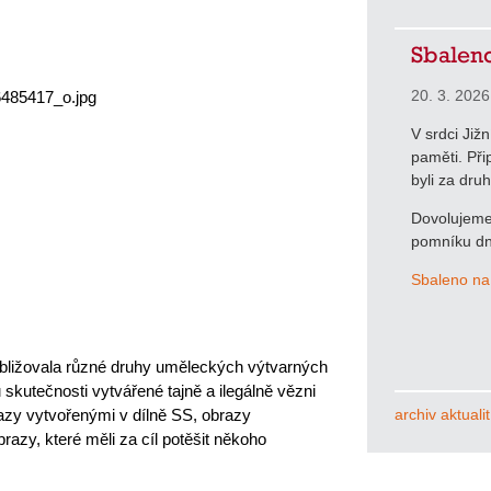
Sbaleno
20. 3. 2026
V srdci Již
paměti. Při
byli za dru
Dovolujeme 
pomníku dn
Sbaleno na
ibližovala různé druhy uměleckých výtvarných 
 skutečnosti vytvářené tajně a ilegálně vězni 
archiv aktualit
azy vytvořenými v dílně SS, obrazy 
razy, které měli za cíl potěšit někoho 