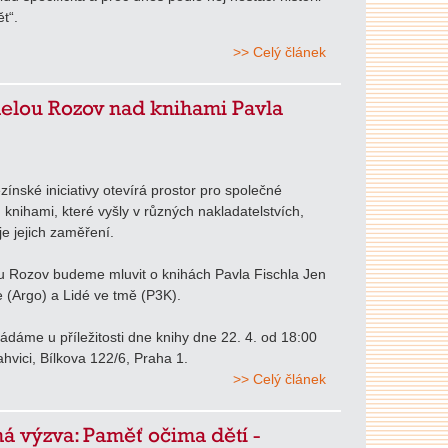
t“.
>> Celý článek
elou Rozov nad knihami Pavla
ezínské iniciativy otevírá prostor pro společné
 knihami, které vyšly v různých nakladatelstvích,
je jejich zaměření.
u Rozov budeme mluvit o knihách Pavla Fischla Jen
e (Argo) a Lidé ve tmě (P3K).
ádáme u příležitosti dne knihy dne 22. 4. od 18:00
hvici, Bílkova 122/6, Praha 1.
>> Celý článek
á výzva: Paměť očima dětí -