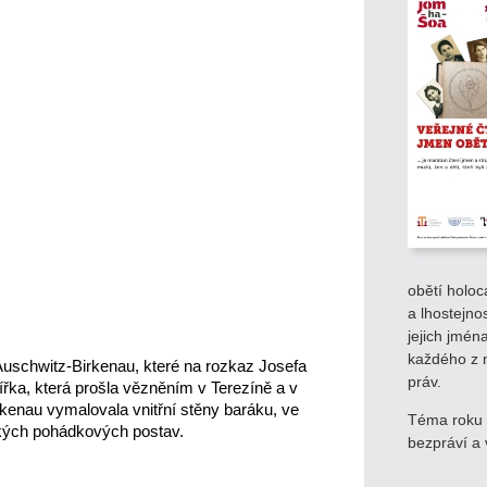
obětí holoc
a lhostejno
jejich jmén
každého z 
uschwitz-Birkenau, které na rozkaz Josefa 
práv.
řka, která prošla vězněním v Terezíně a v 
kenau vymalovala vnitřní stěny baráku, ve 
Téma roku 2
kých pohádkových postav. 
bezpráví a