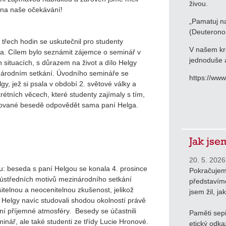
živou.
na naše očekávání!
„Pamatuj na
(Deuterono
 třech hodin se uskutečnil pro studenty
V našem krá
na. Cílem bylo seznámit zájemce o seminář v
jednoduše a
situacích, s důrazem na život a dílo Helgy
národním setkání. Úvodního semináře se
https://ww
gy, jež si psala v období 2. světové války a
rétních věcech, které studenty zajímaly s tím,
ované besedě odpovědět sama paní Helga.
Jak jse
20. 5. 2026
: beseda s paní Helgou se konala 4. prosince
Pokračujem
 z ústředních motivů mezinárodního setkání
představíme
sitelnou a neocenitelnou zkušenost, jelikož
jsem žil, ja
 Helgy navíc studovali shodou okolností právě
ní příjemné atmosféry. Besedy se účastnili
Paměti sepi
minář, ale také studenti ze třídy Lucie Hronové.
etický odka