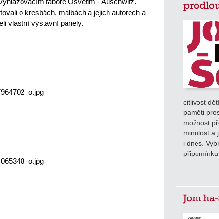
 vyhlazovacím táboře Osvětim - Auschwitz. 
prodlou
ovali o kresbách, malbách a jejich autorech a 
i vlastní výstavní panely.
citlivost dě
paměti pros
možnost pře
minulost a 
i dnes. Vyb
připomínku
Jom ha-