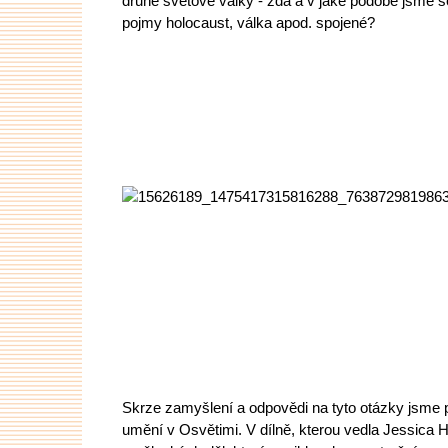
druhé světové války - zda a v jaké podobě jsme s
pojmy holocaust, válka apod. spojené?
Skrze zamyšlení a odpovědi na tyto otázky jsme p
umění v Osvětimi. V dílně, kterou vedla Jessica H