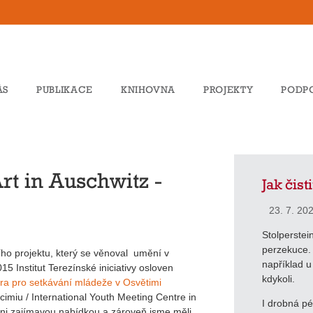
ÁS
PUBLIKACE
KNIHOVNA
PROJEKTY
PODP
t in Auschwitz -
Jak čist
23. 7. 20
Stolperstein
perzekuce. B
ího projektu, který se věnoval umění v
například u
5 Institut Terezínské iniciativy osloven
kdykoli.
ra pro setkávání mládeže v Osvětimi
iu / International Youth Meeting Centre in
I drobná p
šeni zajímavou nabídkou a zároveň jsme měli