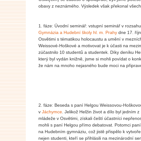
obavy z neznámého. Výsledek však překonal všech
1. fáze: Úvodní seminář: vstupní seminář v rozsahu
Gymnázia a Hudební školy hl. m. Prahy
dne 17. říj
Osvětimi s tématikou holocaustu a umění v mezních 
Weissové-Hoškové a motivovat je k účasti na mezi
zúčastnilo 10 studentů a studentek. Díky deníku Hel
který byl vydán knižně, jsme si mohli povídat o konk
že nám na mnoho nejasného bude moci na připrav
2. fáze: Beseda s paní Helgou Weissovou-Hoškovou
v
Jáchymce
. Jelikož Helžin život a dílo byl jedním
mládeže v Osvětimi, získali čeští účastníci nepřeno
mohli s paní Helgou přímo debatovat. Potomci paní
na Hudebním gymnáziu, což jistě přispělo k vytvoře
nejen studenti, kteří se přihlásili na mezinárodní se