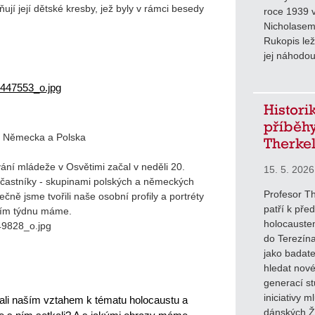
ují její dětské kresby, jež byly v rámci besedy
roce 1939 
Nicholasem
Rukopis lež
jej náhodou
Histori
příběhy
y, Německa a Polska
Therke
ní mládeže v Osvětimi začal v neděli 20.
15. 5. 2026
 účastníky - skupinami polských a německých
Profesor Th
ečně jsme tvořili naše osobní profily a portréty
patří k pře
ícím týdnu máme.
holocauste
do Terezína
jako badate
hledat nové
generací st
iniciativy m
vali naším vztahem k tématu holocaustu a 
dánských Ži