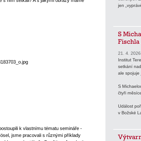
e s ním setkali? A s jakými obrazy máme 
jen „vyprávě
S Micha
Fischla
21. 4. 2026
Institut Ter
setkání nad
ale spojuje 
S Michaelo
čtyři měsíc
Událost poř
v Božské La
ostoupili k vlastnímu tématu semináře - 
ösel, jsme pracovali s různými příklady 
Výtvarn