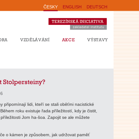
ČESKY
ENGLISH
DEUTSCH
ORA
VZDĚLÁVÁNÍ
AKCE
VÝSTAVY
it Stolpersteiny?
26
y připomínají lidi, kteří se stali oběťmi nacistické
ěhem roku existuje řada příležitostí, kdy je čistit,
 příležitosti Jom ha-šoa. Zapojit se ale můžete
éče o kámen je způsobem, jak udržovat paměť