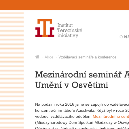
O N
Akce
Vzdělávací semináře a konference
Mezinárodní seminář Ar
Umění v Osvětimi
Na podzim roku 2016 jsme se zapojili do vzdělávac
koncentračním táboře Auschwitz. Když byl v roce 201
vedoucí vzdělávacího oddělení
Mezinárodního cent
(Międzynarodowy Dom Spotkań Młodzieży w Oświęcim
Oświęcim) se žádostí o spolupráci, byli jsme potě