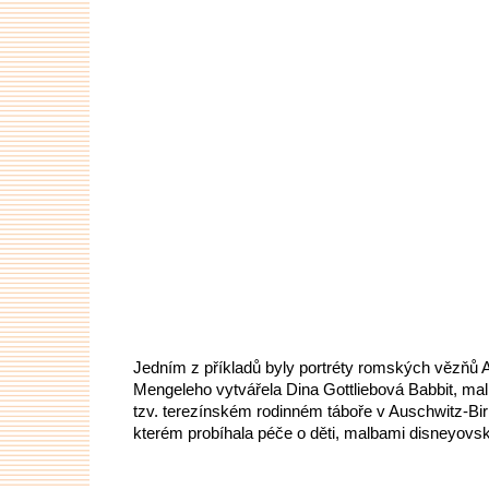
Jedním z příkladů byly portréty romských vězňů A
Mengeleho vytvářela Dina Gottliebová Babbit, malí
tzv. terezínském rodinném táboře v Auschwitz-Bir
kterém probíhala péče o děti, malbami disneyovs