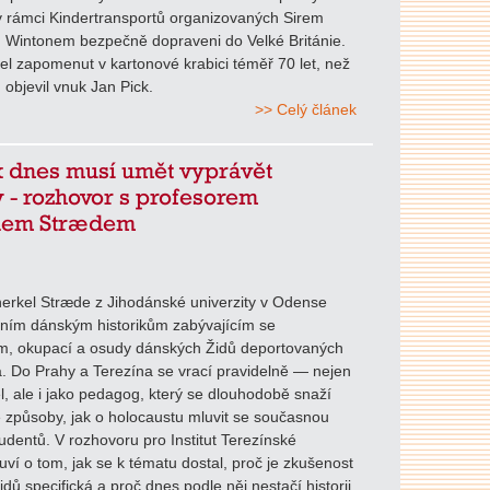
v rámci Kindertransportů organizovaných Sirem
 Wintonem bezpečně dopraveni do Velké Británie.
el zapomenut v kartonové krabici téměř 70 let, než
 objevil vnuk Jan Pick.
>> Celý článek
k dnes musí umět vyprávět
 - rozhovor s profesorem
lem Strædem
erkel Stræde z Jihodánské univerzity v Odense
dním dánským historikům zabývajícím se
m, okupací a osudy dánských Židů deportovaných
. Do Prahy a Terezína se vrací pravidelně — nejen
l, ale i jako pedagog, který se dlouhodobě snaží
 způsoby, jak o holocaustu mluvit se současnou
udentů. V rozhovoru pro Institut Terezínské
luví o tom, jak se k tématu dostal, proč je zkušenost
dů specifická a proč dnes podle něj nestačí historii