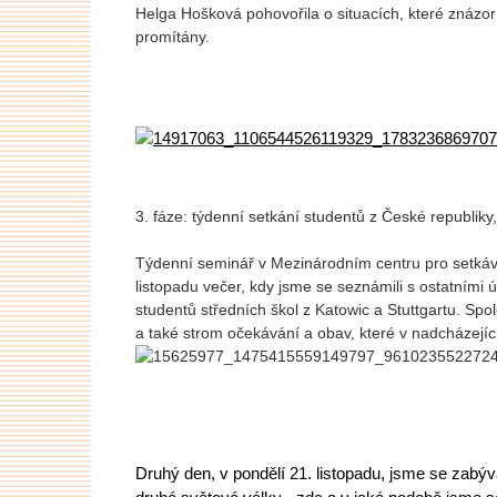
Helga Hošková pohovořila o situacích, které znázorň
promítány.
3. fáze: týdenní setkání studentů z České republik
Týdenní seminář v Mezinárodním centru pro setkává
listopadu večer, kdy jsme se seznámili s ostatními
studentů středních škol z Katowic a Stuttgartu. Spol
a také strom očekávání a obav, které v nadcházej
Druhý den, v pondělí 21. listopadu, jsme se zabý