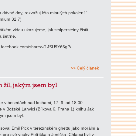
 dávné dny, rozvažuj léta minulých pokolení.“
mium 32,7)
tkém videu ukazujeme, jak stolpersteiny čistit
 šetrně.
w.facebook.com/share/v/1JSU9Y66gP/
>> Celý článek
m žil, jakým jsem byl
e v besedách nad knihami, 17. 6. od 18:00
 v Božské Lahvici (Bílkova 6, Praha 1) knihu Jak
kým jsem byl.
soval Emil Pick v terezínském ghettu jako morální a
z pro své vnuky Petříčka a Jeníčka. Chlapci byli v