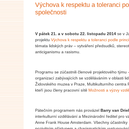
Výchova k respektu a toleranci po
společnosti
V pátek 21. a v sobotu 22. listopadu 2014
se v 
projektu
Výchova k respektu a toleranci podle princ
témata lidských práv – vytváření předsudků, stereo
anticiganismu a rasismu.
Programu se zúčastnili členové projektového týmu – 
organizací zabývajících se vzděláváním v oblasti l
Židovského muzea v Praze, Multikulturního centra P
kteří jsou členy pracovní sítě
Možnosti a výzvy vzd
Pátečním programem nás provázel
Barry van Drie
interkulturní vzdělávání a Mezinárodní ředitel pro v
Anne Frank House Amsterdam. Všechny účastníky s
pozivitním přístupem a charismatickým vystupován