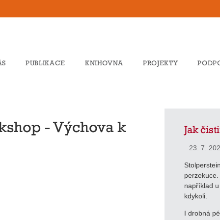
ÁS
PUBLIKACE
KNIHOVNA
PROJEKTY
PODP
kshop - Výchova k
Jak čist
23. 7. 20
Stolperstein
perzekuce. B
například u
kdykoli.
I drobná p