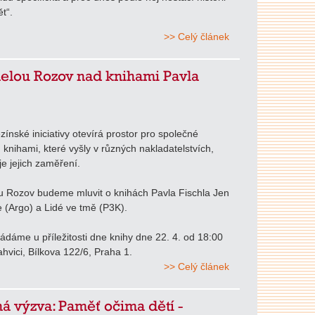
t“.
>> Celý článek
elou Rozov nad knihami Pavla
ezínské iniciativy otevírá prostor pro společné
 knihami, které vyšly v různých nakladatelstvích,
je jejich zaměření.
u Rozov budeme mluvit o knihách Pavla Fischla Jen
e (Argo) a Lidé ve tmě (P3K).
ádáme u příležitosti dne knihy dne 22. 4. od 18:00
hvici, Bílkova 122/6, Praha 1.
>> Celý článek
á výzva: Paměť očima dětí -