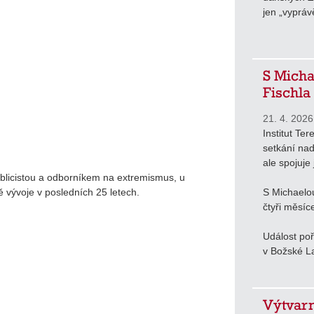
jen „vyprávě
S Micha
Fischla
21. 4. 2026
Institut Ter
setkání nad
ale spojuje 
ublicistou a odborníkem na extremismus, u
ě vývoje v posledních 25 letech.
S Michaelo
čtyři měsíc
Událost poř
v Božské La
Výtvarn