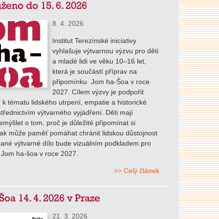
ženo do 15. 6. 2026
8. 4. 2026
Institut Terezínské iniciativy
vyhlašuje výtvarnou výzvu pro děti
a mladé lidi ve věku 10–16 let,
která je součástí příprav na
připomínku Jom ha-Šoa v roce
2027. Cílem výzvy je podpořit
tí k tématu lidského utrpení, empatie a historické
třednictvím výtvarného vyjádření. Děti mají
mýšlet o tom, proč je důležité připomínat si
jak může paměť pomáhat chránit lidskou důstojnost
rané výtvarné dílo bude vizuálním podkladem pro
 Jom ha-šoa v roce 2027.
>> Celý článek
Šoa 14. 4. 2026 v Praze
21. 3. 2026