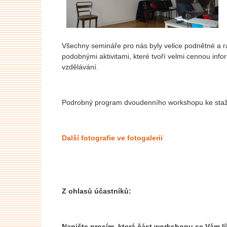
Všechny semináře pro nás byly velice podnětné a 
podobnými aktivitami, které tvoří velmi cennou info
vzdělávání.
Podrobný program dvoudenního workshopu ke sta
Další fotografie ve fotogalerii
Z ohlasů účastníků:
Napište prosím, která část workshopu se Vám lí