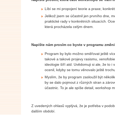
Líbí se mi propojení teorie a praxe; konkrétn
Jelikož jsem se účastnil jen prvního dne, m
praktické rady v konkrétních situacích. Oceň
která procházela celým dnem.
Napište nám prosím co byste v programu změnili,
Program by bylo možno směřovat ještě více
takové a takové projevy rasismu, xenofobie, 
ideologie šíří atd. Uvědomuji si ale, že to
ocenil, kdyby se tomu věnovalo ještě trochu
Myslím, že by program zasloužil být několi
by se dalo pojmout z různých stran a zárov
účastnic. To je ale spíše detail, workshop 
Z uvedených ohlasů vyplývá, že je potřeba v podobn
dalším období.