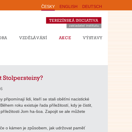
ČESKY
ENGLISH
DEUTSCH
ORA
VZDĚLÁVÁNÍ
AKCE
VÝSTAVY
it Stolpersteiny?
26
y připomínají lidi, kteří se stali oběťmi nacistické
ěhem roku existuje řada příležitostí, kdy je čistit,
 příležitosti Jom ha-šoa. Zapojit se ale můžete
éče o kámen je způsobem, jak udržovat paměť