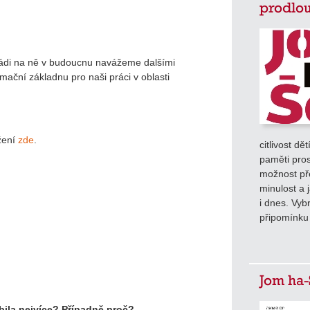
prodlou
rádi na ně v budoucnu navážeme dalšími
rmační základnu pro naši práci v oblasti
žení
zde
.
citlivost dě
paměti pros
možnost pře
minulost a 
i dnes. Vyb
připomínku
Jom ha-
bila nejvíce? Případně proč?