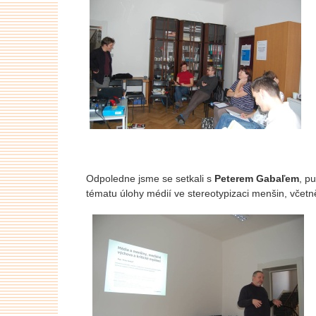
Odpoledne jsme se setkali s
Peterem Gabaľem
, p
tématu úlohy médií ve stereotypizaci menšin, včetn