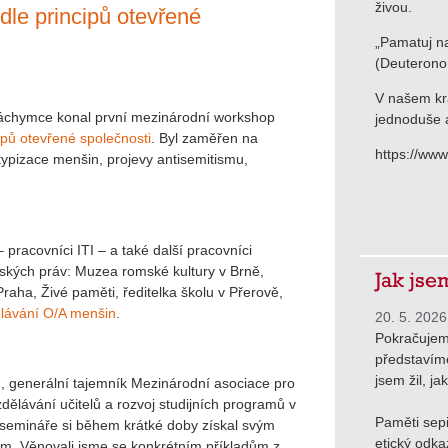
živou.
dle principů otevřené
„Pamatuj na
(Deuterono
V našem krá
Jáchymce konal první mezinárodní workshop
jednoduše a
ipů otevřené společnosti
. Byl zaměřen na
https://ww
typizace menšin, projevy antisemitismu,
pracovníci ITI – a také další pracovníci
idských práv: Muzea romské kultury v Brně,
Jak jse
raha, Živé paměti, ředitelka školu v Přerově,
ělávání O/A menšin
.
20. 5. 2026
Pokračujem
představíme
jsem žil, ja
l
, generální tajemník Mezinárodní asociace pro
zdělávání učitelů a rozvoj studijních programů v
Paměti sepi
emináře si během krátké doby získal svým
etický odka
ím. Věnovali jsme se konkrétním příkladům z