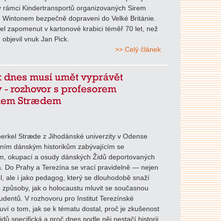
v rámci Kindertransportů organizovaných Sirem
 Wintonem bezpečně dopraveni do Velké Británie.
el zapomenut v kartonové krabici téměř 70 let, než
 objevil vnuk Jan Pick.
>> Celý článek
k dnes musí umět vyprávět
 - rozhovor s profesorem
lem Strædem
erkel Stræde z Jihodánské univerzity v Odense
dním dánským historikům zabývajícím se
m, okupací a osudy dánských Židů deportovaných
. Do Prahy a Terezína se vrací pravidelně — nejen
l, ale i jako pedagog, který se dlouhodobě snaží
 způsoby, jak o holocaustu mluvit se současnou
udentů. V rozhovoru pro Institut Terezínské
luví o tom, jak se k tématu dostal, proč je zkušenost
dů specifická a proč dnes podle něj nestačí historii