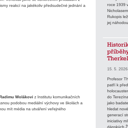
roce 1939 
ismy reakcí na jakékoliv předsudečné jednání a
Nicholasem
Rukopis lež
jej náhodou
Histori
příběhy
Therke
15. 5. 2026
Profesor Th
patří k pře
holocauste
Radimu Wolákovi
z Institutu komunikačních
do Terezína
časnou podobou mediální výchovy ve školách a
jako badate
ohou mít média na utváření veřejného
hledat nové
generací st
iniciativy m
dánských Ži