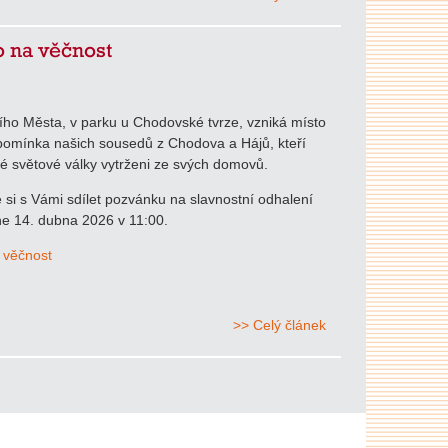
 na věčnost
ního Města, v parku u Chodovské tvrze, vzniká místo
pomínka našich sousedů z Chodova a Hájů, kteří
hé světové války vytrženi ze svých domovů.
si s Vámi sdílet pozvánku na slavnostní odhalení
e 14. dubna 2026 v 11:00.
 věčnost
>> Celý článek