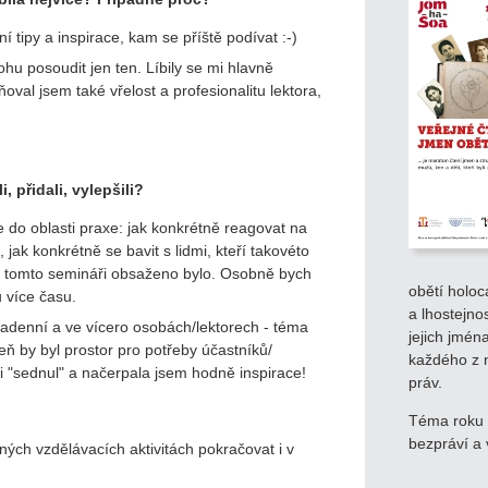
í tipy a inspirace, kam se příště podívat :-)
ohu posoudit jen ten. Líbily se mi hlavně
oval jsem také vřelost a profesionalitu lektora,
 přidali, vylepšili?
 do oblasti praxe: jak konkrétně reagovat na
jak konkrétně se bavit s lidmi, kteří takovéto
 i v tomto semináři obsaženo bylo. Osobně bych
obětí holoc
 více času.
a lhostejno
kadenní a ve vícero osobách/lektorech - téma
jejich jmén
eň by byl prostor pro potřeby účastníků/
každého z 
mi "sednul" a načerpala jsem hodně inspirace!
práv.
Téma roku 2
bezpráví a
ých vzdělávacích aktivitách pokračovat i v