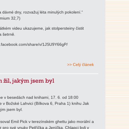
 dávné dny, rozvažuj léta minulých pokolení.“
mium 32,7)
tkém videu ukazujeme, jak stolpersteiny čistit
 šetrně.
w.facebook.com/share/v/1JSU9Y66gP/
>> Celý článek
m žil, jakým jsem byl
e v besedách nad knihami, 17. 6. od 18:00
 v Božské Lahvici (Bílkova 6, Praha 1) knihu Jak
kým jsem byl.
soval Emil Pick v terezínském ghettu jako morální a
z pro své vnuky Petříčka a Jeníčka. Chlapci byli v