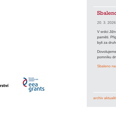
Sbaleno
20. 3. 2026
V srdci Již
paměti. Při
byli za dru
Dovolujeme 
pomníku dn
Sbaleno na
archiv aktualit