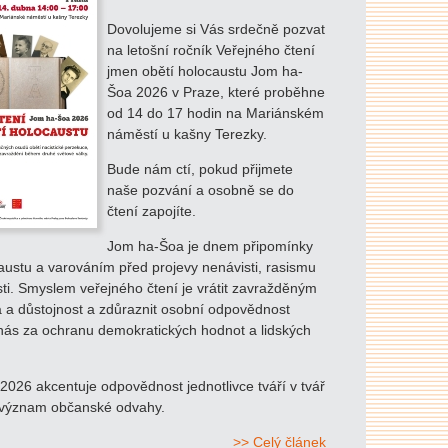
Dovolujeme si Vás srdečně pozvat
na letošní ročník Veřejného čtení
jmen obětí holocaustu Jom ha-
Šoa 2026 v Praze, které proběhne
od 14 do 17 hodin na Mariánském
náměstí u kašny Terezky.
Bude nám ctí, pokud přijmete
naše pozvání a osobně se do
čtení zapojíte.
Jom ha-Šoa je dnem připomínky
austu a varováním před projevy nenávisti, rasismu
sti. Smyslem veřejného čtení je vrátit zavražděným
a a důstojnost a zdůraznit osobní odpovědnost
nás za ochranu demokratických hodnot a lidských
026 akcentuje odpovědnost jednotlivce tváří v tvář
 význam občanské odvahy.
>> Celý článek