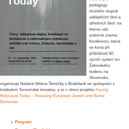
pedagogy
druhého stupně
základních škol a
středních škol, na
kterou vás
srdečně zveme.
Konferenci, která
se koná při
příležitosti 80.
výročí vydání tzv.
Židovského
kodexu na
Slovensku,
organizuje Nadace Milana Šimečky v Bratislavě ve spolupráci s
Institutem Terezínské iniciativy, a to v rámci projektu
Facing
Holocaust Today – Rescuing European Jewish and Roma
Memories.
Program