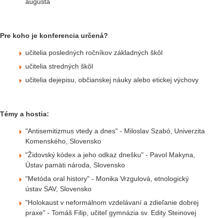
augusta
Pre koho je konferencia určená?
učitelia posledných ročníkov základných škôl
učitelia stredných škôl
učitelia dejepisu, občianskej náuky alebo etickej výchovy
Témy a hostia:
"Antisemitizmus vtedy a dnes" - Miloslav Szabó, Univerzita
Komenského, Slovensko
"Židovský kódex a jeho odkaz dnešku" - Pavol Makyna,
Ústav pamäti národa, Slovensko
"Metóda oral history" - Monika Vrzgulová, etnologický
ústav SAV, Slovensko
"Holokaust v neformálnom vzdelávaní a zdieľanie dobrej
praxe" - Tomáš Filip, učiteľ gymnázia sv. Edity Steinovej