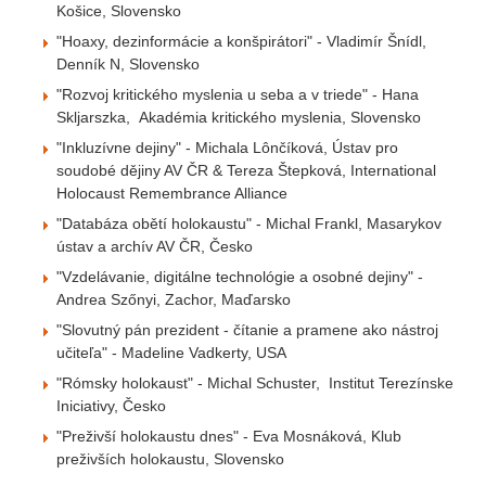
Košice, Slovensko
"Hoaxy, dezinformácie a konšpirátori" - Vladimír Šnídl,
Denník N, Slovensko
"Rozvoj kritického myslenia u seba a v triede" - Hana
Skljarszka, Akadémia kritického myslenia, Slovensko
"Inkluzívne dejiny" - Michala Lônčíková, Ústav pro
soudobé dějiny AV ČR & Tereza Štepková, International
Holocaust Remembrance Alliance
"Databáza obětí holokaustu" - Michal Frankl, Masarykov
ústav a archív AV ČR, Česko
"Vzdelávanie, digitálne technológie a osobné dejiny" -
Andrea Szőnyi, Zachor, Maďarsko
"Slovutný pán prezident - čítanie a pramene ako nástroj
učiteľa" - Madeline Vadkerty, USA
"Rómsky holokaust" - Michal Schuster, Institut Terezínske
Iniciativy, Česko
"Preživší holokaustu dnes" - Eva Mosnáková, Klub
preživších holokaustu, Slovensko