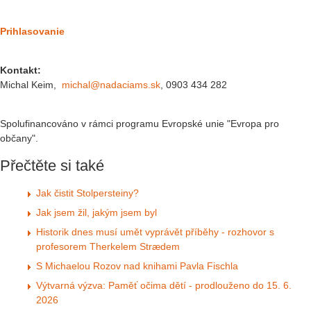
Prihlasovanie
Kontakt:
Michal Keim,
michal@nadaciams.sk
, 0903 434 282
Spolufinancováno v rámci programu Evropské unie "Evropa pro
občany".
Přečtěte si také
Jak čistit Stolpersteiny?
Jak jsem žil, jakým jsem byl
Historik dnes musí umět vyprávět příběhy - rozhovor s
profesorem Therkelem Strædem
S Michaelou Rozov nad knihami Pavla Fischla
Výtvarná výzva: Paměť očima dětí - prodlouženo do 15. 6.
2026