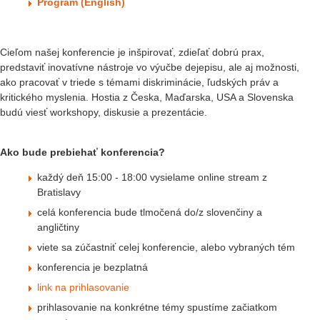
Program (English)
Cieľom našej konferencie je inšpirovať, zdieľať dobrú prax,
predstaviť inovatívne nástroje vo výučbe dejepisu, ale aj možnosti,
ako pracovať v triede s témami diskriminácie, ľudských práv a
kritického myslenia. Hostia z Česka, Maďarska, USA a Slovenska
budú viesť workshopy, diskusie a prezentácie.
Ako bude prebiehať konferencia?
každý deň 15:00 - 18:00 vysielame online stream z
Bratislavy
celá konferencia bude tlmočená do/z slovenčiny a
angličtiny
viete sa zúčastniť celej konferencie, alebo vybraných tém
konferencia je bezplatná
link na prihlasovanie
prihlasovanie na konkrétne témy spustíme začiatkom