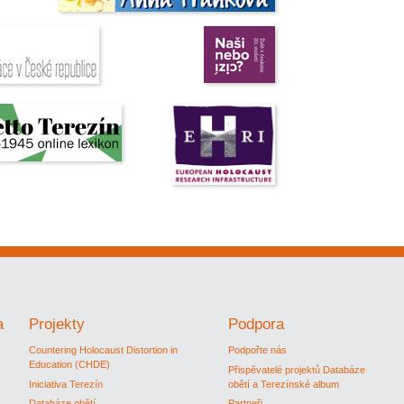
a
Projekty
Podpora
Countering Holocaust Distortion in
Podpořte nás
Education (CHDE)
Přispěvatelé projektů Databáze
Iniciativa Terezín
obětí a Terezínské album
Databáze obětí
Partneři