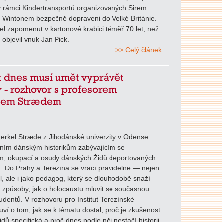
v rámci Kindertransportů organizovaných Sirem
 Wintonem bezpečně dopraveni do Velké Británie.
el zapomenut v kartonové krabici téměř 70 let, než
 objevil vnuk Jan Pick.
>> Celý článek
k dnes musí umět vyprávět
 - rozhovor s profesorem
lem Strædem
erkel Stræde z Jihodánské univerzity v Odense
dním dánským historikům zabývajícím se
m, okupací a osudy dánských Židů deportovaných
. Do Prahy a Terezína se vrací pravidelně — nejen
l, ale i jako pedagog, který se dlouhodobě snaží
 způsoby, jak o holocaustu mluvit se současnou
udentů. V rozhovoru pro Institut Terezínské
luví o tom, jak se k tématu dostal, proč je zkušenost
dů specifická a proč dnes podle něj nestačí historii