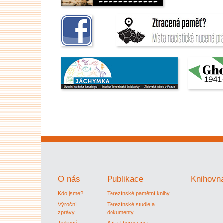
O nás
Publikace
Knihovn
Kdo jsme?
Terezínské pamětní knihy
Výroční
Terezínské studie a
zprávy
dokumenty
Tiskové
Acta Theresiania