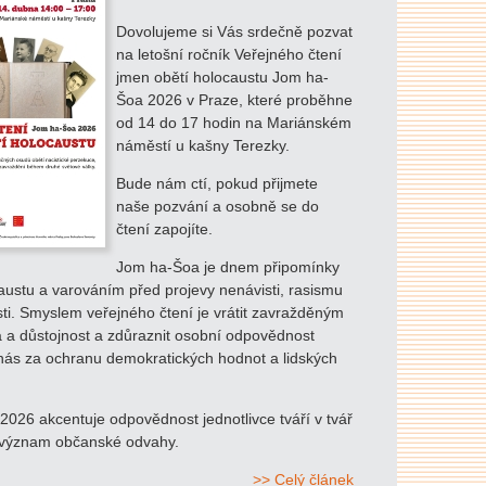
Dovolujeme si Vás srdečně pozvat
na letošní ročník Veřejného čtení
jmen obětí holocaustu Jom ha-
Šoa 2026 v Praze, které proběhne
od 14 do 17 hodin na Mariánském
náměstí u kašny Terezky.
Bude nám ctí, pokud přijmete
naše pozvání a osobně se do
čtení zapojíte.
Jom ha-Šoa je dnem připomínky
austu a varováním před projevy nenávisti, rasismu
sti. Smyslem veřejného čtení je vrátit zavražděným
a a důstojnost a zdůraznit osobní odpovědnost
nás za ochranu demokratických hodnot a lidských
026 akcentuje odpovědnost jednotlivce tváří v tvář
 význam občanské odvahy.
>> Celý článek