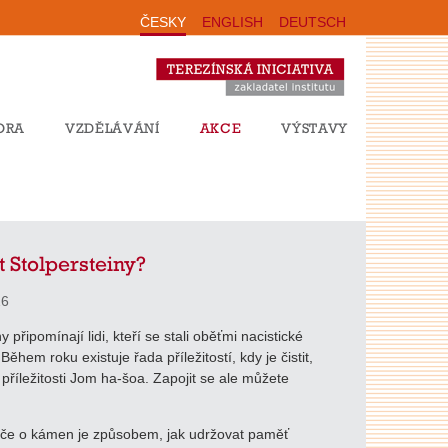
ČESKY
ENGLISH
DEUTSCH
ORA
VZDĚLÁVÁNÍ
AKCE
VÝSTAVY
it Stolpersteiny?
26
y připomínají lidi, kteří se stali oběťmi nacistické
ěhem roku existuje řada příležitostí, kdy je čistit,
 příležitosti Jom ha-šoa. Zapojit se ale můžete
éče o kámen je způsobem, jak udržovat paměť