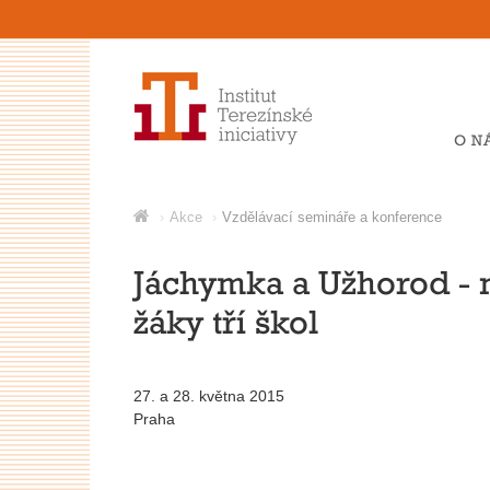
O N
Akce
Vzdělávací semináře a konference
Jáchymka a Užhorod - 
žáky tří škol
27. a 28. května 2015
Praha