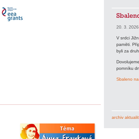
Sbaleno
20. 3. 2026
V srdci Již
paměti. Při
byli za dru
Dovolujeme 
pomníku dn
Sbaleno na
archiv aktualit