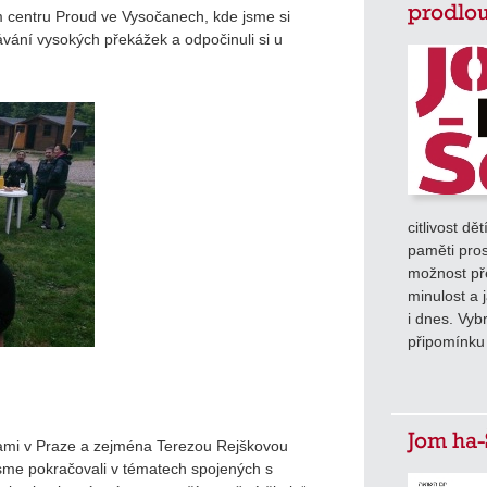
prodlou
m centru Proud ve Vysočanech, kde jsme si
vání vysokých překážek a odpočinuli si u
citlivost dě
paměti pros
možnost pře
minulost a 
i dnes. Vyb
připomínku
Jom ha-
lami v Praze a zejména Terezou Rejškovou
e jsme pokračovali v tématech spojených s