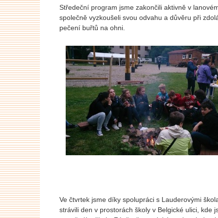
Středeční program jsme zakončili aktivně v lanové
společně vyzkoušeli svou odvahu a důvěru při zdolá
pečení buřtů na ohni.
Ve čtvrtek jsme díky spolupráci s Lauderovými ško
strávili den v prostorách školy v Belgické ulici, kd