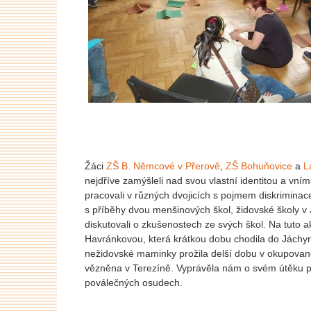
Žáci
ZŠ B. Němcové v Přerově
,
ZŠ Bohuňovice
a
L
nejdříve zamýšleli nad svou vlastní identitou a vn
pracovali v různých dvojicích s pojmem diskriminace 
s příběhy dvou menšinových škol, židovské školy v
diskutovali o zkušenostech ze svých škol. Na tuto 
Havránkovou, která krátkou dobu chodila do Jáchy
nežidovské maminky prožila delší dobu v okupované
vězněna v Terezíně. Vyprávěla nám o svém útěku p
poválečných osudech.