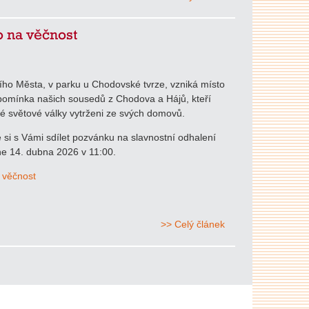
 na věčnost
ního Města, v parku u Chodovské tvrze, vzniká místo
pomínka našich sousedů z Chodova a Hájů, kteří
hé světové války vytrženi ze svých domovů.
si s Vámi sdílet pozvánku na slavnostní odhalení
e 14. dubna 2026 v 11:00.
 věčnost
>> Celý článek