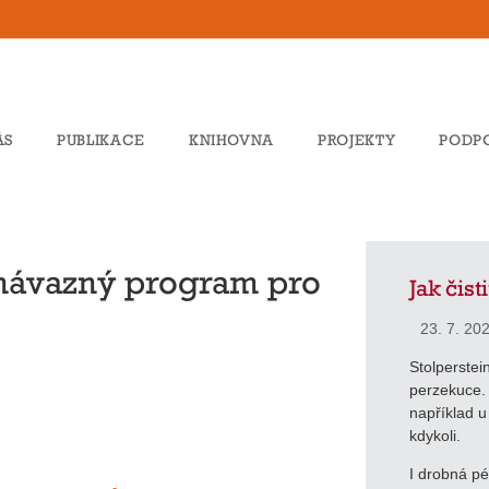
ÁS
PUBLIKACE
KNIHOVNA
PROJEKTY
PODP
návazný program pro
Jak čist
23. 7. 20
Stolperstein
perzekuce. B
například u
kdykoli.
I drobná p