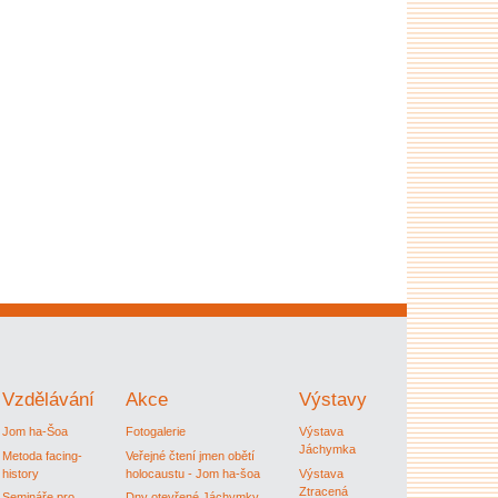
Vzdělávání
Akce
Výstavy
Jom ha-Šoa
Fotogalerie
Výstava
Jáchymka
Metoda facing-
Veřejné čtení jmen obětí
history
holocaustu - Jom ha-šoa
Výstava
Ztracená
Semináře pro
Dny otevřené Jáchymky