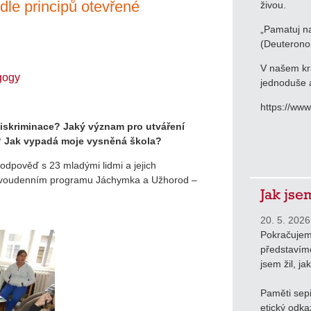
dle principů otevřené
živou.
„Pamatuj na
(Deuterono
V našem krá
agogy
jednoduše a
https://ww
diskriminace? Jaký význam pro utváření
y? Jak vypadá moje vysněná škola?
 odpověď s 23 mladými lidmi a jejich
na dvoudenním programu Jáchymka a Užhorod –
Jak jse
20. 5. 2026
Pokračujem
představíme
jsem žil, ja
Paměti sepi
etický odka