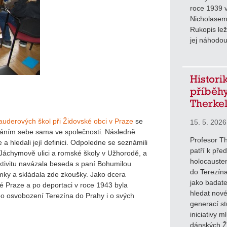
roce 1939 
Nicholasem
Rukopis lež
jej náhodou
Histori
příběhy
Therke
auderových škol při Židovské obci v Praze
se
15. 5. 2026
ímáním sebe sama ve společnosti. Následně
Profesor Th
a hledali její definici. Odpoledne se seznámili
patří k pře
 Jáchymově ulici a romské školy v Užhorodě, a
holocauste
aktivitu navázala beseda s paní Bohumilou
do Terezína
mky a skládala zde zkoušky. Jako dcera
jako badate
 Praze a po deportaci v roce 1943 byla
hledat nové
o osvobození Terezína do Prahy i o svých
generací st
iniciativy m
dánských Ži