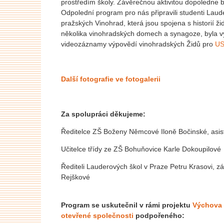
prostředím školy. Závěrečnou aktivitou dopoledne b
Odpolední program pro nás připravili studenti Laud
pražských Vinohrad, která jsou spojena s historií žid
několika vinohradských domech a synagoze, byla 
videozáznamy výpovědí vinohradských Židů pro
US
Další fotografie ve fotogalerii
Za spolupráci děkujeme:
Ředitelce ZŠ Boženy Němcové Iloně Bočinské, asi
Učitelce třídy ze ZŠ Bohuňovice Karle Dokoupilové
Řediteli Lauderových škol v Praze Petru Krasovi, zás
Rejškové
Program se uskutečnil v rámi projektu
Výchova k
otevřené společnosti
podpořeného: