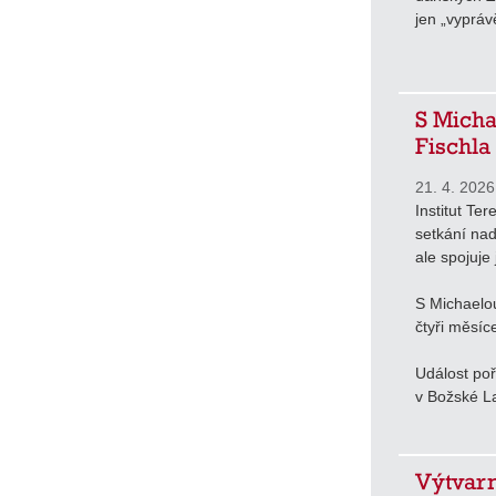
jen „vyprávě
S Micha
Fischla
21. 4. 2026
Institut Ter
setkání nad
ale spojuje 
S Michaelo
čtyři měsíc
Událost poř
v Božské La
Výtvarn