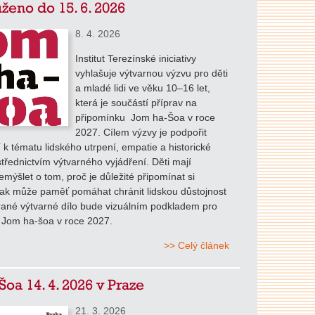
ženo do 15. 6. 2026
8. 4. 2026
Institut Terezínské iniciativy
vyhlašuje výtvarnou výzvu pro děti
a mladé lidi ve věku 10–16 let,
která je součástí příprav na
připomínku Jom ha-Šoa v roce
2027. Cílem výzvy je podpořit
tí k tématu lidského utrpení, empatie a historické
třednictvím výtvarného vyjádření. Děti mají
mýšlet o tom, proč je důležité připomínat si
jak může paměť pomáhat chránit lidskou důstojnost
rané výtvarné dílo bude vizuálním podkladem pro
 Jom ha-šoa v roce 2027.
>> Celý článek
Šoa 14. 4. 2026 v Praze
21. 3. 2026