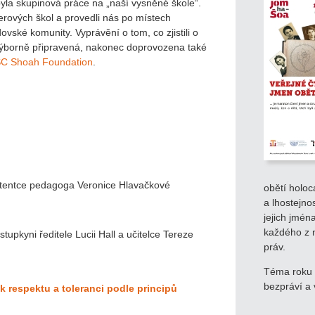
yla skupinová práce na „naší vysněné škole“.
erových škol a provedli nás po místech
ovské komunity. Vyprávění o tom, co zjistili o
výborně připravená, nakonec doprovozena také
C Shoah Foundation
.
stentce pedagoga Veronice Hlavačkové
obětí holoc
a lhostejno
jejich jmén
každého z 
tupkyni ředitele Lucii Hall a učitelce Tereze
práv.
Téma roku 2
bezpráví a
 respektu a toleranci podle principů