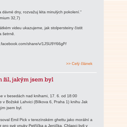
 dávné dny, rozvažuj léta minulých pokolení.“
mium 32,7)
tkém videu ukazujeme, jak stolpersteiny čistit
 šetrně.
w.facebook.com/share/v/1JSU9Y66gP/
>> Celý článek
m žil, jakým jsem byl
e v besedách nad knihami, 17. 6. od 18:00
 v Božské Lahvici (Bílkova 6, Praha 1) knihu Jak
kým jsem byl.
soval Emil Pick v terezínském ghettu jako morální a
z pro své vnuky Petříčka a Jeníčka. Chlapci byli v