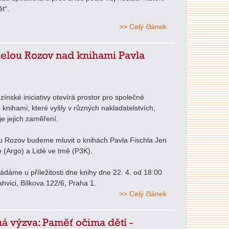
t“.
>> Celý článek
elou Rozov nad knihami Pavla
ezínské iniciativy otevírá prostor pro společné
 knihami, které vyšly v různých nakladatelstvích,
je jejich zaměření.
u Rozov budeme mluvit o knihách Pavla Fischla Jen
e (Argo) a Lidé ve tmě (P3K).
ádáme u příležitosti dne knihy dne 22. 4. od 18:00
hvici, Bílkova 122/6, Praha 1.
>> Celý článek
á výzva: Paměť očima dětí -