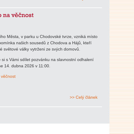
 na věčnost
ního Města, v parku u Chodovské tvrze, vzniká místo
pomínka našich sousedů z Chodova a Hájů, kteří
hé světové války vytrženi ze svých domovů.
si s Vámi sdílet pozvánku na slavnostní odhalení
e 14. dubna 2026 v 11:00.
 věčnost
>> Celý článek