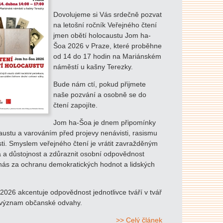
Dovolujeme si Vás srdečně pozvat
na letošní ročník Veřejného čtení
jmen obětí holocaustu Jom ha-
Šoa 2026 v Praze, které proběhne
od 14 do 17 hodin na Mariánském
náměstí u kašny Terezky.
Bude nám ctí, pokud přijmete
naše pozvání a osobně se do
čtení zapojíte.
Jom ha-Šoa je dnem připomínky
austu a varováním před projevy nenávisti, rasismu
sti. Smyslem veřejného čtení je vrátit zavražděným
a a důstojnost a zdůraznit osobní odpovědnost
nás za ochranu demokratických hodnot a lidských
026 akcentuje odpovědnost jednotlivce tváří v tvář
 význam občanské odvahy.
>> Celý článek