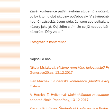
Závěr konference patřil návrhům studentů a učitelů,
co by k tomu obě skupiny potřebovaly. V závěrečné r
hodně rasistická. Jsem ráda, že jsem zde potkala tol
názory jako já. Odjíždím s tím, že se již nebudu bát
názorům. Díky za to.“
Fotografie z konference
Napsali o nás:
Nikola Mrázková:
Historie romského holocaustu? Pr
Generace20.cz, 13.12.2017
Ivan Machek:
Studentská konference „Identita evro
Ostrov
A. Horská, Z. Hvězdová:
Malé ohlédnutí za student
odborná škola Podbořany, 13.12.2017
Zuzana Kohútová:
Študentská konferencia v Prahe