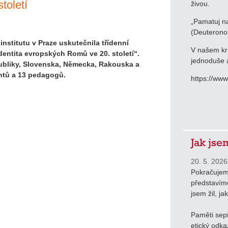
toletí
živou.
„Pamatuj na
(Deuterono
institutu v Praze uskutečnila třídenní
V našem krá
entita evropských Romů ve 20. století“.
jednoduše a
publiky, Slovenska, Německa, Rakouska a
entů a 13 pedagogů.
https://ww
Jak jse
20. 5. 2026
Pokračujem
představíme
jsem žil, ja
Paměti sepi
etický odka