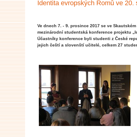
Identita evropských Romů ve 20. s
Ve dnech 7. - 9. prosince 2017 se ve Skautském 
mezinárodní studentská konference projektu „Id
Účastníky konference byli studenti z České re
jejich čeští a slovenští učitelé, celkem 27 stud