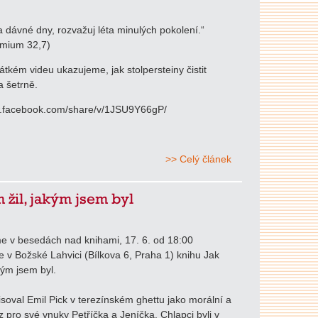
 dávné dny, rozvažuj léta minulých pokolení.“
mium 32,7)
tkém videu ukazujeme, jak stolpersteiny čistit
 šetrně.
w.facebook.com/share/v/1JSU9Y66gP/
>> Celý článek
m žil, jakým jsem byl
e v besedách nad knihami, 17. 6. od 18:00
 v Božské Lahvici (Bílkova 6, Praha 1) knihu Jak
kým jsem byl.
soval Emil Pick v terezínském ghettu jako morální a
z pro své vnuky Petříčka a Jeníčka. Chlapci byli v