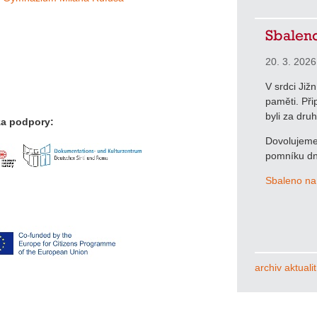
Sbaleno
20. 3. 2026
V srdci Již
paměti. Při
byli za dru
za podpory:
Dovolujeme 
pomníku dn
Sbaleno na
archiv aktualit