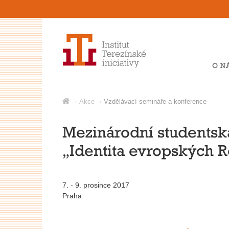
O N
Akce
Vzdělávací semináře a konference
Mezinárodní studentsk
„Identita evropských R
7. - 9. prosince 2017
Praha