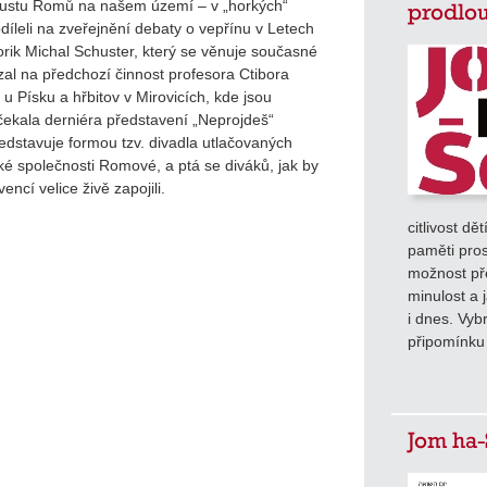
austu Romů na našem území – v „horkých“
prodlou
odíleli na zveřejnění debaty o vepřínu v Letech
rik Michal Schuster, který se věnuje současné
l na předchozí činnost profesora Ctibora
 u Písku a hřbitov v Mirovicích, kde jsou
čekala derniéra představení „Neprojdeš“
edstavuje formou tzv. divadla utlačovaných
ké společnosti Romové, a ptá se diváků, jak by
encí velice živě zapojili.
citlivost dě
paměti pros
možnost pře
minulost a 
i dnes. Vyb
připomínku
Jom ha-