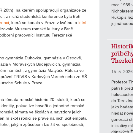
roce 1939 
RI20th), na kterém spolupracují organizace ze
Nicholasem
í, z nichž studentská konference byla třetí
Rukopis lež
renci
, která se konala v Praze v květnu, a
letní
jej náhodou
ealizovalo Muzeum romské kultury v Brně
 odborní pracovníci Institutu Terezínské
Histori
příběhy
žského gymnázia Duhovka, gymnázia v Ostrově,
Therke
ázia v Moravských Budějovicích, gymnázia
kém náměstí, z gymnázia Matyáše Rúfusa ve
15. 5. 2026
noprávní TRIVIS v Karlových Varech nebo ze SŠ
Profesor Th
Deutsche Schule v Praze.
patří k pře
holocauste
á témata romské historie 20. století, která se
do Terezína
dentity, pokud lze hovořit o jednotné romské
jako badate
t romská témata ve školách a navzdory jejich
hledat nové
ním škol i rodiči se právě na nich učit empatii,
generací st
oho, jakým způsobem lze žít ve společnosti,
iniciativy m
dánských Ži