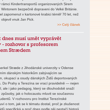
v rámci Kindertransportů organizovaných Sirem
 Wintonem bezpečně dopraveni do Velké Británie.
el zapomenut v kartonové krabici téměř 70 let, než
 objevil vnuk Jan Pick.
>> Celý článek
k dnes musí umět vyprávět
 - rozhovor s profesorem
lem Strædem
erkel Stræde z Jihodánské univerzity v Odense
dním dánským historikům zabývajícím se
m, okupací a osudy dánských Židů deportovaných
. Do Prahy a Terezína se vrací pravidelně — nejen
l, ale i jako pedagog, který se dlouhodobě snaží
 způsoby, jak o holocaustu mluvit se současnou
udentů. V rozhovoru pro Institut Terezínské
luví o tom, jak se k tématu dostal, proč je zkušenost
dů specifická a proč dnes podle něj nestačí historii