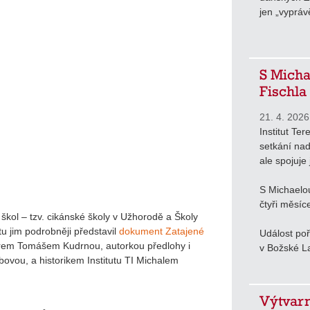
jen „vyprávě
S Micha
Fischla
21. 4. 2026
Institut Ter
setkání nad
ale spojuje 
S Michaelo
čtyři měsíc
h škol – tzv. cikánské školy v Užhorodě a Školy
u jim podrobněji představil
dokument Zatajené
Událost poř
sérem Tomášem Kudrnou, autorkou předlohy i
v Božské La
bovou, a historikem Institutu TI Michalem
Výtvarn