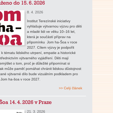
ženo do 15. 6. 2026
8. 4. 2026
Institut Terezínské iniciativy
vyhlašuje výtvarnou výzvu pro děti
a mladé lidi ve věku 10–16 let,
která je součástí příprav na
připomínku Jom ha-Šoa v roce
2027. Cílem výzvy je podpořit
tí k tématu lidského utrpení, empatie a historické
třednictvím výtvarného vyjádření. Děti mají
mýšlet o tom, proč je důležité připomínat si
jak může paměť pomáhat chránit lidskou důstojnost
rané výtvarné dílo bude vizuálním podkladem pro
 Jom ha-šoa v roce 2027.
>> Celý článek
Šoa 14. 4. 2026 v Praze
21. 3. 2026