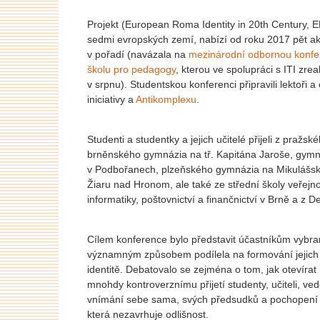
Projekt (European Roma Identity in 20th Century, E
sedmi evropských zemí, nabízí od roku 2017 pět akc
v pořadí (navázala na
mezinárodní odbornou konfe
školu pro pedagogy
, kterou ve spolupráci s ITI zr
v srpnu). Studentskou konferenci připravili lektoři a
iniciativy a
Antikomplexu
.
Studenti a studentky a jejich učitelé přijeli z pra
brněnského gymnázia na tř. Kapitána Jaroše, gymn
v Podbořanech, plzeňského gymnázia na Mikulášs
Žiaru nad Hronom, ale také ze střední školy veřej
informatiky, poštovnictví a finančnictví v Brně a z 
Cílem konference bylo představit účastníkům vybran
významným způsobem podílela na formování jejich i
identitě. Debatovalo se zejména o tom, jak otevíra
mnohdy kontroverznímu přijetí studenty, učiteli, vede
vnímání sebe sama, svých předsudků a pochopení t
která nezavrhuje odlišnost.