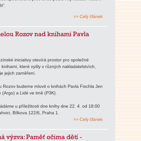
t“.
>> Celý článek
elou Rozov nad knihami Pavla
ezínské iniciativy otevírá prostor pro společné
 knihami, které vyšly v různých nakladatelstvích,
je jejich zaměření.
u Rozov budeme mluvit o knihách Pavla Fischla Jen
e (Argo) a Lidé ve tmě (P3K).
ádáme u příležitosti dne knihy dne 22. 4. od 18:00
hvici, Bílkova 122/6, Praha 1.
>> Celý článek
á výzva: Paměť očima dětí -