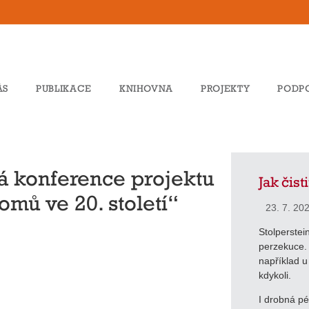
ÁS
PUBLIKACE
KNIHOVNA
PROJEKTY
PODP
á konference projektu
Jak čist
omů ve 20. století“
23. 7. 20
Stolperstein
perzekuce. B
například u
kdykoli.
I drobná p