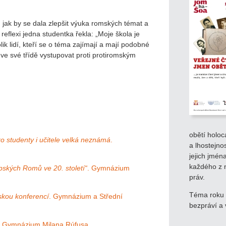
 jak by se dala zlepšit výuka romských témat a
eflexi jedna studentka řekla: „Moje škola je
ik lidí, kteří se o téma zajímají a mají podobné
 ve své třídě vystupovat proti protiromským
obětí holoc
o studenty i učitele velká neznámá
.
a lhostejno
jejich jmén
každého z 
pských Romů ve 20. století“
. Gymnázium
práv.
Téma roku 2
skou konferencí
. Gymnázium a Střední
bezpráví a
. Gymnázium Milana Rúfusa