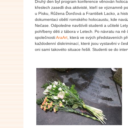
Druhý den byl program konference věnován holoc
křeslech zasedli dva aktivisté, kteří se významně p
u Písku, Růžena Ďorďová a František Lacko, a histo
dokumentaci obětí romského holocaustu, kde naváza
Nečase. Odpoledne navštívili studenti a učitelé Lety
pohřbeny děti z tábora v Letech. Po návratu na ně 
společnosti
AraArt
, která ve svých představeních př
každodenní diskriminací, které jsou vystavěni v čes
oni sami takovéto situace řešili. Studenti se do interv