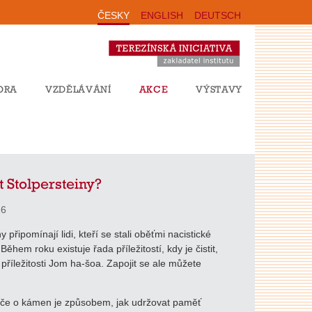
ČESKY
ENGLISH
DEUTSCH
ORA
VZDĚLÁVÁNÍ
AKCE
VÝSTAVY
it Stolpersteiny?
26
y připomínají lidi, kteří se stali oběťmi nacistické
ěhem roku existuje řada příležitostí, kdy je čistit,
 příležitosti Jom ha-šoa. Zapojit se ale můžete
éče o kámen je způsobem, jak udržovat paměť