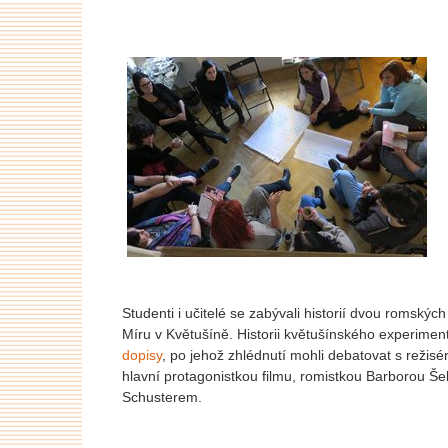
Studenti i učitelé se zabývali historií dvou romskýc
Míru v Květušíně. Historii květušínského experiment
dopisy
, po jehož zhlédnutí mohli debatovat s reži
hlavní protagonistkou filmu, romistkou Barborou Še
Schusterem.