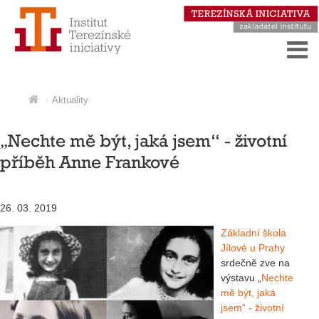
Aktuality
„Nechte mě být, jaká jsem“ - životní
příběh Anne Frankové
26. 03. 2019
Základní škola
Jílové u Prahy
srdečně zve na
výstavu „
Nechte
mě být, jaká
jsem“ - životní