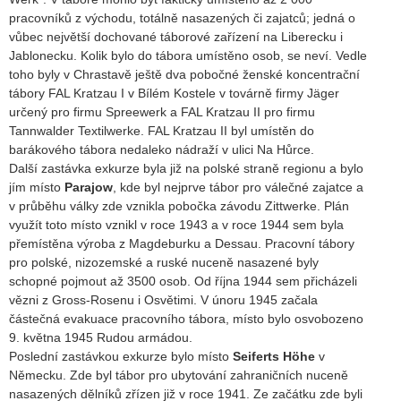
pracovníků z východu, totálně nasazených či zajatců; jedná o
vůbec největší dochované táborové zařízení na Liberecku i
Jablonecku. Kolik bylo do tábora umístěno osob, se neví. Vedle
toho byly v Chrastavě ještě dva pobočné ženské koncentrační
tábory FAL Kratzau I v Bílém Kostele v továrně firmy Jäger
určený pro firmu Spreewerk a FAL Kratzau II pro firmu
Tannwalder Textilwerke. FAL Kratzau II byl umístěn do
barákového tábora nedaleko nádraží v ulici Na Hůrce.
Další zastávka exkurze byla již na polské straně regionu a bylo
jím místo
Parajow
, kde byl nejprve tábor pro válečné zajatce a
v průběhu války zde vznikla pobočka závodu Zittwerke. Plán
využít toto místo vznikl v roce 1943 a v roce 1944 sem byla
přemístěna výroba z Magdeburku a Dessau. Pracovní tábory
pro polské, nizozemské a ruské nuceně nasazené byly
schopné pojmout až 3500 osob. Od října 1944 sem přicházeli
vězni z Gross-Rosenu i Osvětimi. V únoru 1945 začala
částečná evakuace pracovního tábora, místo bylo osvobozeno
9. května 1945 Rudou armádou.
Poslední zastávkou exkurze bylo místo
Seiferts Höhe
v
Německu. Zde byl tábor pro ubytování zahraničních nuceně
nasazených dělníků zřízen již v roce 1941. Ze začátku zde byli