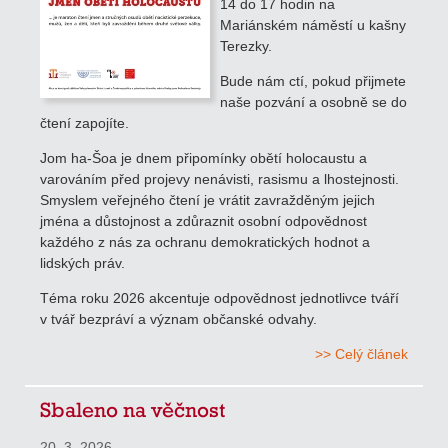
14 do 17 hodin na
Mariánském náměstí u kašny
Terezky.
Bude nám ctí, pokud přijmete
naše pozvání a osobně se do
čtení zapojíte.
Jom ha-Šoa je dnem připomínky obětí holocaustu a
varováním před projevy nenávisti, rasismu a lhostejnosti.
Smyslem veřejného čtení je vrátit zavražděným jejich
jména a důstojnost a zdůraznit osobní odpovědnost
každého z nás za ochranu demokratických hodnot a
lidských práv.
Téma roku 2026 akcentuje odpovědnost jednotlivce tváří
v tvář bezpráví a význam občanské odvahy.
>> Celý článek
Sbaleno na věčnost
20. 3. 2026