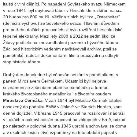
italští civilní dělníci. Po napadení Sovětského svazu Německem
v roce 1941 byl ubytovací tábor v Hirschfelde rozšířen na cca
20 budov pro 800 mužů. Většina z nich byli tzv. „Ostarbeiter“
(dělníci z výchovu) ze Sovětského svazu. Hlavním důvodem
pro potřebu dalších pracovních sil bylo rozšíření hirschfeldské
tepelné elektrárny. Mezi lety 2008 a 2012 se sedm škol ze
Žitavy podílelo na znovuodhalení pozemku bývalého tábora.
Žáci pod historickým vedením navštěvovali archivy, ptali se
pamětníků, natočili dokumentární film a pracovali na odkrytí
stop historie tábora.
Druhý den dopoledne byl věnován setkání s pamětníkem, s
panem Miroslavem Čermákem. Účastníci byli nejprve
seznámeni se způsobem ptaní se pamětníka a formou
krátkého životopisného medailonku i s životním osudem
Miroslava Čermáka
. V září 1944 byl Miloslav Čermák totálně
nasazený do podniku BMW v Jihlavě ve Starých Horách, kam
denně dojížděl. V březnu 1945 pracoval na rozšiřování nádraží
v Lukách a pak byl poslán pracovat na zákopech v Brně, odkud
po náletech v polovině dubna 1945 uprchl a schovával se doma
a v okolních lesích. Své vzpomínky na toto období popsal v