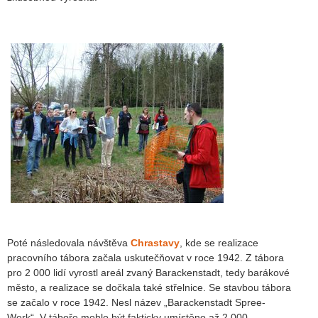
Poté následovala návštěva
Chrastavy
, kde se realizace
pracovního tábora začala uskutečňovat v roce 1942. Z tábora
pro 2 000 lidí vyrostl areál zvaný Barackenstadt, tedy barákové
město, a realizace se dočkala také střelnice. Se stavbou tábora
se začalo v roce 1942. Nesl název „Barackenstadt Spree-
Werk“. V táboře mohlo být fakticky umístěno až 2 000