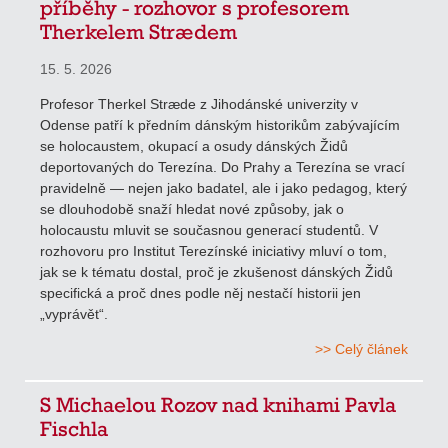
příběhy - rozhovor s profesorem
Therkelem Strædem
15. 5. 2026
Profesor Therkel Stræde z Jihodánské univerzity v
Odense patří k předním dánským historikům zabývajícím
se holocaustem, okupací a osudy dánských Židů
deportovaných do Terezína. Do Prahy a Terezína se vrací
pravidelně — nejen jako badatel, ale i jako pedagog, který
se dlouhodobě snaží hledat nové způsoby, jak o
holocaustu mluvit se současnou generací studentů. V
rozhovoru pro Institut Terezínské iniciativy mluví o tom,
jak se k tématu dostal, proč je zkušenost dánských Židů
specifická a proč dnes podle něj nestačí historii jen
„vyprávět“.
>> Celý článek
S Michaelou Rozov nad knihami Pavla
Fischla