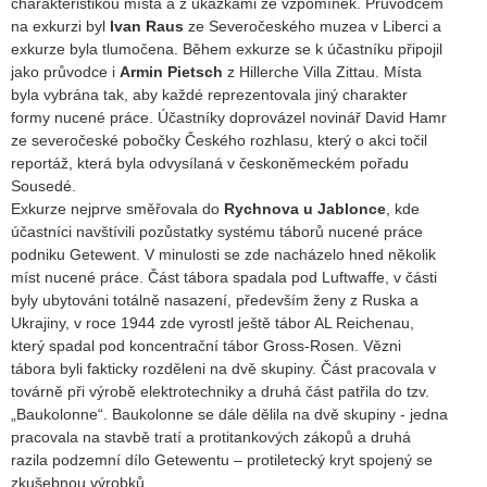
charakteristikou místa a z ukázkami ze vzpomínek. Průvodcem
na exkurzi byl
Ivan Raus
ze Severočeského muzea v Liberci a
exkurze byla tlumočena. Během exkurze se k účastníku připojil
jako průvodce i
Armin Pietsch
z Hillerche Villa Zittau. Místa
byla vybrána tak, aby každé reprezentovala jiný charakter
formy nucené práce. Účastníky doprovázel novinář David Hamr
ze severočeské pobočky Českého rozhlasu, který o akci točil
reportáž, která byla odvysílaná v českoněmeckém pořadu
Sousedé.
Exkurze nejprve směřovala do
Rychnova u Jablonce
, kde
účastníci navštívili pozůstatky systému táborů nucené práce
podniku Getewent. V minulosti se zde nacházelo hned několik
míst nucené práce. Část tábora spadala pod Luftwaffe, v části
byly ubytováni totálně nasazení, především ženy z Ruska a
Ukrajiny, v roce 1944 zde vyrostl ještě tábor AL Reichenau,
který spadal pod koncentrační tábor Gross-Rosen. Vězni
tábora byli fakticky rozděleni na dvě skupiny. Část pracovala v
továrně při výrobě elektrotechniky a druhá část patřila do tzv.
„Baukolonne“. Baukolonne se dále dělila na dvě skupiny - jedna
pracovala na stavbě tratí a protitankových zákopů a druhá
razila podzemní dílo Getewentu – protiletecký kryt spojený se
zkušebnou výrobků.