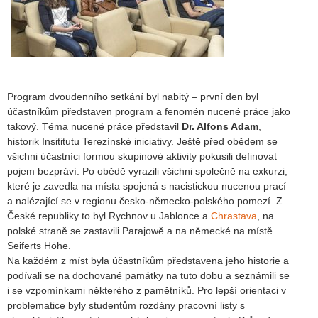
Program dvoudenního setkání byl nabitý – první den byl
účastníkům představen program a fenomén nucené práce jako
takový. Téma nucené práce představil
Dr. Alfons Adam
,
historik Insititutu Terezínské iniciativy. Ještě před obědem se
všichni účastníci formou skupinové aktivity pokusili definovat
pojem bezpráví. Po obědě vyrazili všichni společně na exkurzi,
které je zavedla na místa spojená s nacistickou nucenou prací
a nalézající se v regionu česko-německo-polského pomezí. Z
České republiky to byl Rychnov u Jablonce a
Chrastava
, na
polské straně se zastavili Parajowě a na německé na místě
Seiferts Höhe.
Na každém z míst byla účastníkům představena jeho historie a
podívali se na dochované památky na tuto dobu a seznámili se
i se vzpomínkami některého z pamětníků. Pro lepší orientaci v
problematice byly studentům rozdány pracovní listy s