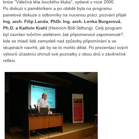
knize "Válečná léta louckého kluka", vydané v roce 2000.
Po diskuzi s pamětníkem a po obědě byla na programu
panelová diskuze s odborníky na nucenou práci: pozvání přijali
Ing. arch. Filip Landa
,
PhDr. Ing. arch. Lenka Burgerová
,
Ph.D. a Kathrin Krahl
(Heinrich-Böll-Stiftung). Celý program
byl završen tvůrčím ateliérem Jak připomenout zapomenuté?,
kde se mladí lidé zamysleli nad způsoby připomínání a ve
skupinách navrhli, jak by se to mohlo dělat. Po prezentaci svých
výtvorů účastníci shrnuli své poznatky z obou dnů v závěrečné
reflexi.