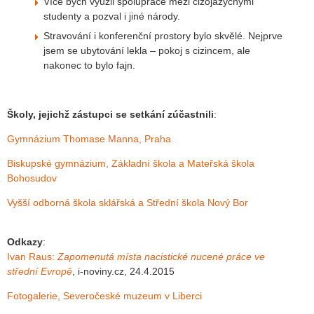
Více bych využil spolupráce mezi cizojazyčnými
studenty a pozval i jiné národy.
Stravování i konferenční prostory bylo skvělé. Nejprve
jsem se ubytování lekla – pokoj s cizincem, ale
nakonec to bylo fajn.
Školy, jejichž zástupci se setkání zúčastnili
:
Gymnázium Thomase Manna, Praha
Biskupské gymnázium, Základní škola a Mateřská škola
Bohosudov
Vyšší odborná škola sklářská a Střední škola Nový Bor
Odkazy
:
Ivan Raus:
Zapomenutá místa nacistické nucené práce ve
střední Evropě
, i-noviny.cz, 24.4.2015
Fotogalerie, Severočeské muzeum v Liberci