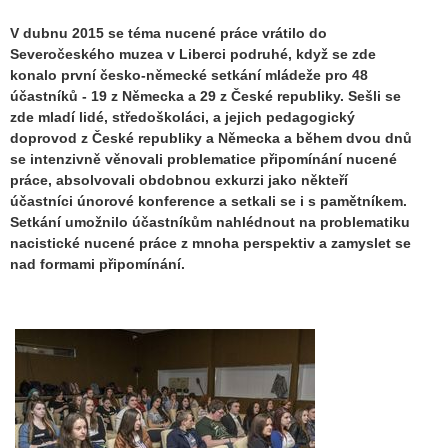
V dubnu 2015 se téma nucené práce vrátilo do
Severočeského muzea v Liberci podruhé, když se zde
konalo první česko-německé setkání mládeže pro 48
účastníků - 19 z Německa a 29 z České republiky. Sešli se
zde mladí lidé, středoškoláci, a jejich pedagogický
doprovod z České republiky a Německa a během dvou dnů
se intenzivně věnovali problematice připomínání nucené
práce, absolvovali obdobnou exkurzi jako někteří
účastníci únorové konference a setkali se i s pamětníkem.
Setkání umožnilo účastníkům nahlédnout na problematiku
nacistické nucené práce z mnoha perspektiv a zamyslet se
nad formami připomínání.