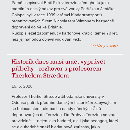
Paměti sepisoval Emil Pick v terezínském ghettu jako
morální a etický odkaz pro své vnuky Petříčka a Jeníčka.
Chlapci byli v roce 1939 v rámci Kindertransportů
organizovaných Sirem Nicholasem Wintonem bezpečně
dopraveni do Velké Británie.
Rukopis ležel zapomenut v kartonové krabici téměř 70 let,
než jej náhodou objevil vnuk Jan Pick.
>> Celý článek
Historik dnes musí umět vyprávět
příběhy - rozhovor s profesorem
Therkelem Strædem
15. 5. 2026
Profesor Therkel Stræde z Jihodánské univerzity v
Odense patří k předním dánským historikům zabývajícím
se holocaustem, okupací a osudy dánských Židů
deportovaných do Terezína. Do Prahy a Terezína se vrací
pravidelně — nejen jako badatel, ale i jako pedagog, který
se dlouhodobě snaží hledat nové způsoby, jak o