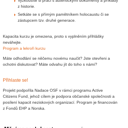
Vyzkoušíte si práci s autentickými dokumenty a příklady
z historie.
Setkáte se s přímým pamětníkem holocaustu či se
zástupcem tzv. druhé generace.
Kapacita kurzu je omezena, proto s vyplněním přihlášky
neváhejte.
Program a lekroři kurzu
Máte odhodlání se něčemu novému naučit? Jste otevřeni a
ochotni diskutovat? Máte odvahu jít do toho s námi?
Přihlaste se!
Projekt podpořila Nadace OSF v rámci programu Active
Citizens Fund, jehož cílem je podpora občanské společnosti a
posílení kapacit neziskových organizací. Program je financován
z Fondů EHP a Norska.