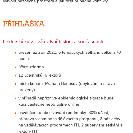
vytvořit bezpečné prostředí a jak řešit případné konflikty.
PŘIHLÁŠKA
Lektorský kurz Tváří v tvář historii a současnosti
březen až září 2021, 6 tematických setkání, celkem 70
hodin
účast zdarma
12 účastníků, 6 lektorů
místo konání: Praha a Benešov (ubytování a strava
hrazeny)
v případě nepříznivé epidemiologické situace bude
kurz částečně nebo úplně online
osvědčení o absolvování (podmínky: 80% účast,
příprava vlastního vzdělávacího programu, 3 náslechy
na vzdělávacích programech ITI, 2 supervizní setkání s
lektory ITI)