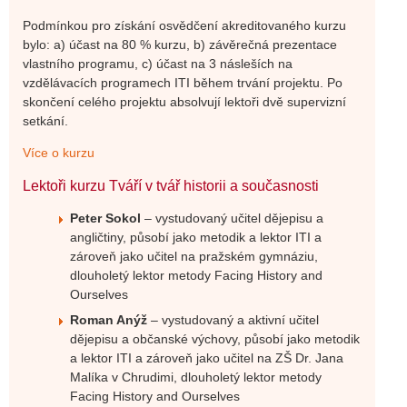
Podmínkou pro získání osvědčení akreditovaného kurzu
bylo: a) účast na 80 % kurzu, b) závěrečná prezentace
vlastního programu, c) účast na 3 násleších na
vzdělávacích programech ITI během trvání projektu. Po
skončení celého projektu absolvují lektoři dvě supervizní
setkání.
Více o kurzu
Lektoři kurzu Tváří v tvář historii a současnosti
Peter Sokol
– vystudovaný učitel dějepisu a
angličtiny, působí jako metodik a lektor ITI a
zároveň jako učitel na pražském gymnáziu,
dlouholetý lektor metody Facing History and
Ourselves
Roman Anýž
– vystudovaný a aktivní učitel
dějepisu a občanské výchovy, působí jako metodik
a lektor ITI a zároveň jako učitel na ZŠ Dr. Jana
Malíka v Chrudimi, dlouholetý lektor metody
Facing History and Ourselves