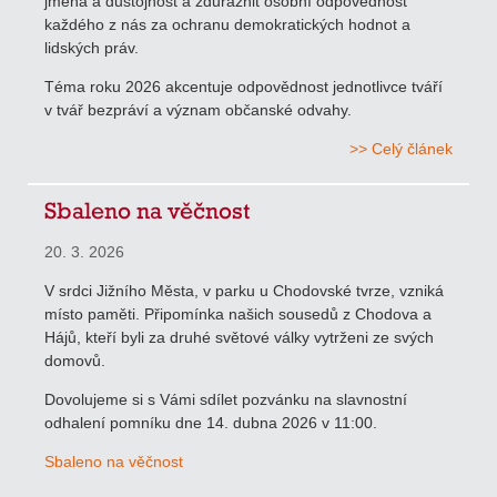
jména a důstojnost a zdůraznit osobní odpovědnost
každého z nás za ochranu demokratických hodnot a
lidských práv.
Téma roku 2026 akcentuje odpovědnost jednotlivce tváří
v tvář bezpráví a význam občanské odvahy.
>> Celý článek
Sbaleno na věčnost
20. 3. 2026
V srdci Jižního Města, v parku u Chodovské tvrze, vzniká
místo paměti. Připomínka našich sousedů z Chodova a
Hájů, kteří byli za druhé světové války vytrženi ze svých
domovů.
Dovolujeme si s Vámi sdílet pozvánku na slavnostní
odhalení pomníku dne 14. dubna 2026 v 11:00.
Sbaleno na věčnost