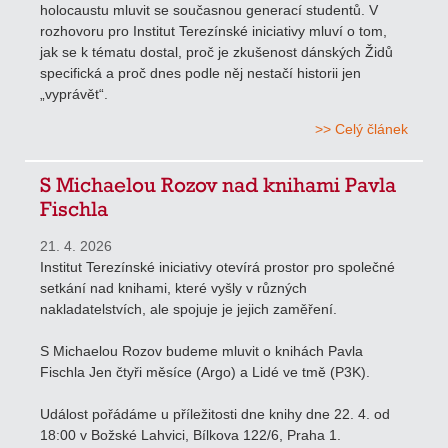
holocaustu mluvit se současnou generací studentů. V
rozhovoru pro Institut Terezínské iniciativy mluví o tom,
jak se k tématu dostal, proč je zkušenost dánských Židů
specifická a proč dnes podle něj nestačí historii jen
„vyprávět“.
>> Celý článek
S Michaelou Rozov nad knihami Pavla
Fischla
21. 4. 2026
Institut Terezínské iniciativy otevírá prostor pro společné
setkání nad knihami, které vyšly v různých
nakladatelstvích, ale spojuje je jejich zaměření.
S Michaelou Rozov budeme mluvit o knihách Pavla
Fischla Jen čtyři měsíce (Argo) a Lidé ve tmě (P3K).
Událost pořádáme u příležitosti dne knihy dne 22. 4. od
18:00 v Božské Lahvici, Bílkova 122/6, Praha 1.