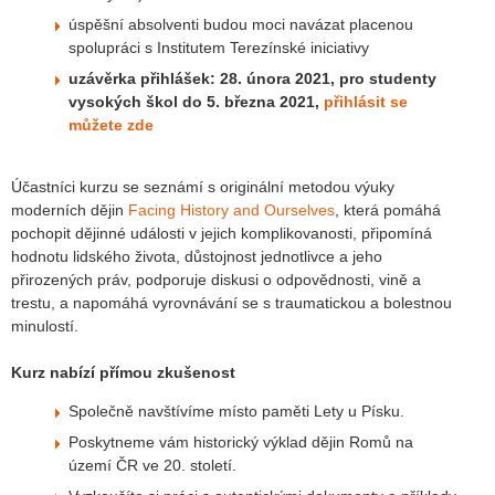
úspěšní absolventi budou moci navázat placenou
spolupráci s Institutem Terezínské iniciativy
uzávěrka přihlášek: 28. února 2021, pro studenty
vysokých škol do 5. března 2021,
přihlásit se
můžete zde
Účastníci kurzu se seznámí s originální metodou výuky
moderních dějin
Facing History and Ourselves
, která pomáhá
pochopit dějinné události v jejich komplikovanosti, připomíná
hodnotu lidského života, důstojnost jednotlivce a jeho
přirozených práv, podporuje diskusi o odpovědnosti, vině a
trestu, a napomáhá vyrovnávání se s traumatickou a bolestnou
minulostí.
Kurz nabízí přímou zkušenost
Společně navštívíme místo paměti Lety u Písku.
Poskytneme vám historický výklad dějin Romů na
území ČR ve 20. století.