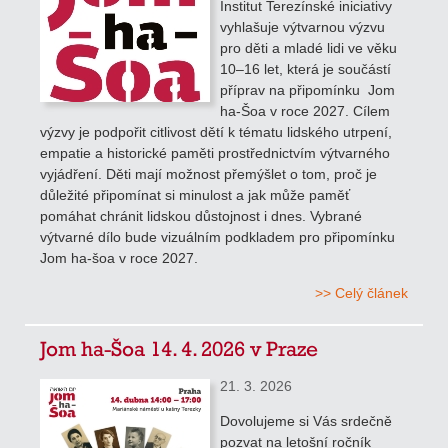
Institut Terezínské iniciativy
vyhlašuje výtvarnou výzvu
pro děti a mladé lidi ve věku
10–16 let, která je součástí
příprav na připomínku Jom
ha-Šoa v roce 2027. Cílem
výzvy je podpořit citlivost dětí k tématu lidského utrpení,
empatie a historické paměti prostřednictvím výtvarného
vyjádření. Děti mají možnost přemýšlet o tom, proč je
důležité připomínat si minulost a jak může paměť
pomáhat chránit lidskou důstojnost i dnes. Vybrané
výtvarné dílo bude vizuálním podkladem pro připomínku
Jom ha-šoa v roce 2027.
>> Celý článek
Jom ha-Šoa 14. 4. 2026 v Praze
21. 3. 2026
Dovolujeme si Vás srdečně
pozvat na letošní ročník