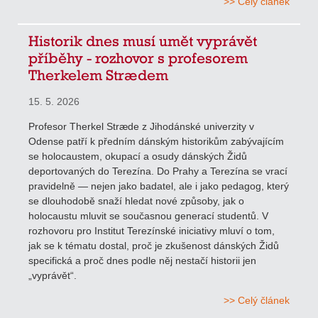
>> Celý článek
Historik dnes musí umět vyprávět
příběhy - rozhovor s profesorem
Therkelem Strædem
15. 5. 2026
Profesor Therkel Stræde z Jihodánské univerzity v
Odense patří k předním dánským historikům zabývajícím
se holocaustem, okupací a osudy dánských Židů
deportovaných do Terezína. Do Prahy a Terezína se vrací
pravidelně — nejen jako badatel, ale i jako pedagog, který
se dlouhodobě snaží hledat nové způsoby, jak o
holocaustu mluvit se současnou generací studentů. V
rozhovoru pro Institut Terezínské iniciativy mluví o tom,
jak se k tématu dostal, proč je zkušenost dánských Židů
specifická a proč dnes podle něj nestačí historii jen
„vyprávět“.
>> Celý článek