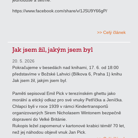
jednoduše a šetrně.
https://www.facebook.com/share/v/1JSU9Y66gP/
>> Celý článek
Jak jsem žil, jakým jsem byl
20. 5. 2026
Pokračujeme v besedách nad knihami, 17. 6. od 18:00
představíme v Božské Lahvici (Bílkova 6, Praha 1) knihu
Jak jsem žil, jakým jsem byl.
Paměti sepisoval Emil Pick v terezínském ghettu jako
morální a etický odkaz pro své vnuky Petříčka a Jeníčka.
Chlapci byli v roce 1939 v rámci Kindertransportů
organizovaných Sirem Nicholasem Wintonem bezpečně
dopraveni do Velké Británie.
Rukopis ležel zapomenut v kartonové krabici téměř 70 let,
než jej náhodou objevil vnuk Jan Pick.