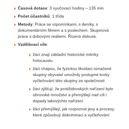
Časová dotace
: 3 vyučovací hodiny – 135 min
Počet účastníků
: 1 třída
Metody
: Práce se vzpomínkami, s deníky, s
dokumentárním filmem a s poslechem. Skupinová
práce s dobovými reáliemi. Řízená diskuse.
Vzdělávací cíle
:
žáci znají základní historické milníky
holocaustu
žáci chápou, že fyzickou likvidaci označené
skupiny obyvatel umožnily postupné kroky
vyčleňování této skupiny ze společnosti
žáci zjišťují, že protižidovských nařízení bylo
obrovské množství a přemýšlejí nad cíli i
dopady takovýchto nařízení
žáci přemýšlejí, jak rozpoznat jevy a procesy,
které způsobují diskriminaci a vyčleňování