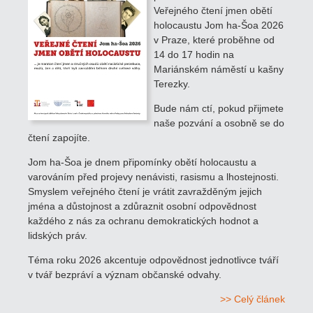
Veřejného čtení jmen obětí
holocaustu Jom ha-Šoa 2026
v Praze, které proběhne od
14 do 17 hodin na
Mariánském náměstí u kašny
Terezky.
Bude nám ctí, pokud přijmete
naše pozvání a osobně se do
čtení zapojíte.
Jom ha-Šoa je dnem připomínky obětí holocaustu a
varováním před projevy nenávisti, rasismu a lhostejnosti.
Smyslem veřejného čtení je vrátit zavražděným jejich
jména a důstojnost a zdůraznit osobní odpovědnost
každého z nás za ochranu demokratických hodnot a
lidských práv.
Téma roku 2026 akcentuje odpovědnost jednotlivce tváří
v tvář bezpráví a význam občanské odvahy.
>> Celý článek