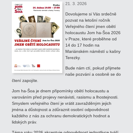
21. 3. 2026
Dovolujeme si Vás srdečně
pozvat na letošní ročník
Veřejného čtení jmen obětí
holocaustu Jom ha-Šoa 2026
v Praze, které proběhne od
14 do 17 hodin na
Mariánském náměstí u kašny
Terezky.
Bude nám ctí, pokud přijmete
naše pozvání a osobně se do
čtení zapojíte.
Jom ha-Šoa je dnem připomínky obětí holocaustu a
varováním před projevy nenávisti, rasismu a lhostejnosti.
Smyslem veřejného čtení je vrátit zavražděným jejich
jména a důstojnost a zdůraznit osobní odpovědnost
každého z nás za ochranu demokratických hodnot a
lidských práv.
Téma roku 2026 akcentuje odpovědnost jednotlivce tváří