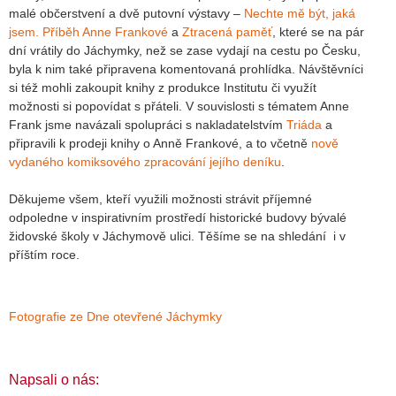
malé občerstvení a dvě putovní výstavy –
Nechte mě být, jaká
jsem. Příběh Anne Frankové
a
Ztracená paměť
, které se na pár
dní vrátily do Jáchymky, než se zase vydají na cestu po Česku,
byla k nim také připravena komentovaná prohlídka. Návštěvníci
si též mohli zakoupit knihy z produkce Institutu či využít
možnosti si popovídat s přáteli. V souvislosti s tématem Anne
Frank jsme navázali spolupráci s nakladatelstvím
Triáda
a
připravili k prodeji knihy o Anně Frankové, a to včetně
nově
vydaného komiksového zpracování jejího deníku
.
Děkujeme všem, kteří využili možnosti strávit příjemné
odpoledne v inspirativním prostředí historické budovy bývalé
židovské školy v Jáchymově ulici. Těšíme se na shledání i v
příštím roce.
Fotografie ze Dne otevřené Jáchymky
Napsali o nás: