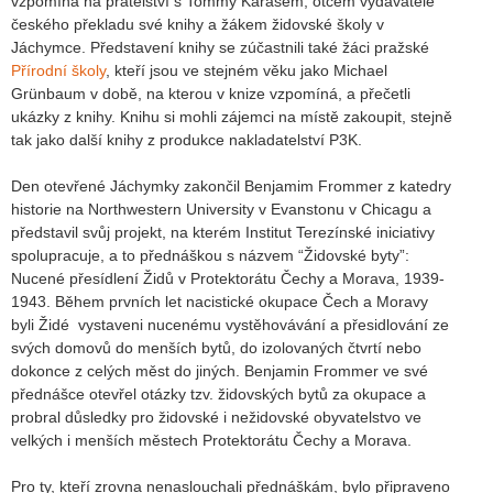
vzpomíná na přátelství s Tommy Karasem, otcem vydavatele
českého překladu své knihy a žákem židovské školy v
Jáchymce. Představení knihy se zúčastnili také žáci pražské
Přírodní školy
, kteří jsou ve stejném věku jako Michael
Grünbaum v době, na kterou v knize vzpomíná, a přečetli
ukázky z knihy. Knihu si mohli zájemci na místě zakoupit, stejně
tak jako další knihy z produkce nakladatelství P3K.
Den otevřené Jáchymky zakončil Benjamim Frommer z katedry
historie na Northwestern University v Evanstonu v Chicagu a
představil svůj projekt, na kterém Institut Terezínské iniciativy
spolupracuje, a to přednáškou s názvem “Židovské byty”:
Nucené přesídlení Židů v Protektorátu Čechy a Morava, 1939-
1943. Během prvních let nacistické okupace Čech a Moravy
byli Židé vystaveni nucenému vystěhovávání a přesidlování ze
svých domovů do menších bytů, do izolovaných čtvrtí nebo
dokonce z celých měst do jiných. Benjamin Frommer ve své
přednášce otevřel otázky tzv. židovských bytů za okupace a
probral důsledky pro židovské i nežidovské obyvatelstvo ve
velkých i menších městech Protektorátu Čechy a Morava.
Pro ty, kteří zrovna nenaslouchali přednáškám, bylo připraveno