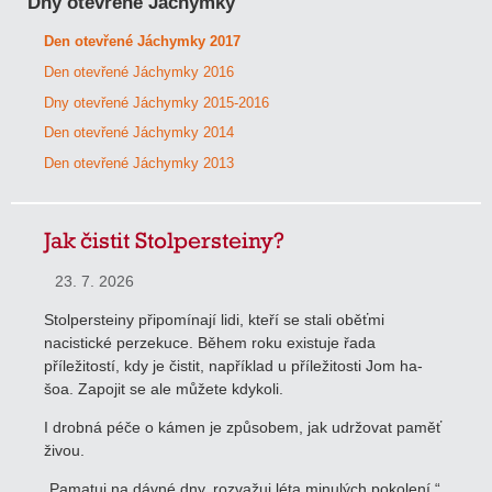
Dny otevřené Jáchymky
Den otevřené Jáchymky 2017
Den otevřené Jáchymky 2016
Dny otevřené Jáchymky 2015-2016
Den otevřené Jáchymky 2014
Den otevřené Jáchymky 2013
Jak čistit Stolpersteiny?
23. 7. 2026
Stolpersteiny připomínají lidi, kteří se stali oběťmi
nacistické perzekuce. Během roku existuje řada
příležitostí, kdy je čistit, například u příležitosti Jom ha-
šoa. Zapojit se ale můžete kdykoli.
I drobná péče o kámen je způsobem, jak udržovat paměť
živou.
„Pamatuj na dávné dny, rozvažuj léta minulých pokolení.“