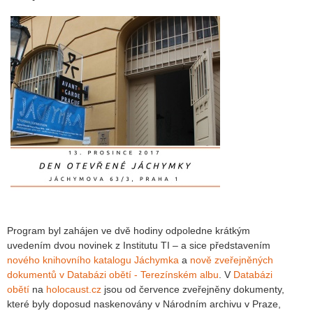
Program byl zahájen ve dvě hodiny odpoledne krátkým
uvedením dvou novinek z Institutu TI – a sice představením
nového knihovního katalogu Jáchymka
a
nově zveřejněných
dokumentů v Databázi obětí - Terezínském albu
. V
Databázi
obětí
na
holocaust.cz
jsou od července zveřejněny dokumenty,
které byly doposud naskenovány v Národním archivu v Praze,