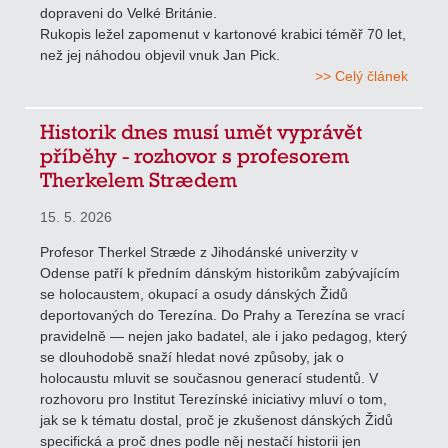
dopraveni do Velké Británie.
Rukopis ležel zapomenut v kartonové krabici téměř 70 let,
než jej náhodou objevil vnuk Jan Pick.
>> Celý článek
Historik dnes musí umět vyprávět
příběhy - rozhovor s profesorem
Therkelem Strædem
15. 5. 2026
Profesor Therkel Stræde z Jihodánské univerzity v
Odense patří k předním dánským historikům zabývajícím
se holocaustem, okupací a osudy dánských Židů
deportovaných do Terezína. Do Prahy a Terezína se vrací
pravidelně — nejen jako badatel, ale i jako pedagog, který
se dlouhodobě snaží hledat nové způsoby, jak o
holocaustu mluvit se současnou generací studentů. V
rozhovoru pro Institut Terezínské iniciativy mluví o tom,
jak se k tématu dostal, proč je zkušenost dánských Židů
specifická a proč dnes podle něj nestačí historii jen