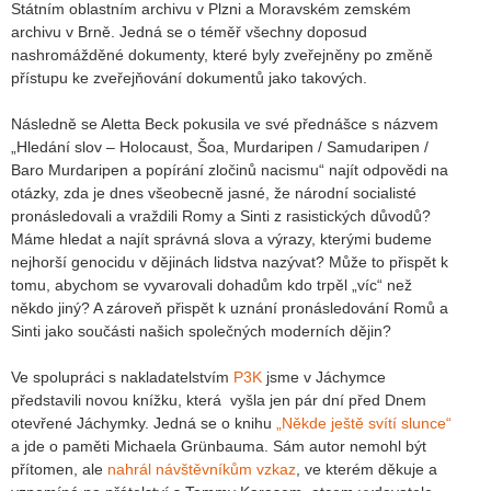
Státním oblastním archivu v Plzni a Moravském zemském
archivu v Brně. Jedná se o téměř všechny doposud
nashromážděné dokumenty, které byly zveřejněny po změně
přístupu ke zveřejňování dokumentů jako takových.
Následně se Aletta Beck pokusila ve své přednášce s názvem
„Hledání slov – Holocaust, Šoa, Murdaripen / Samudaripen /
Baro Murdaripen a popírání zločinů nacismu“ najít odpovědi na
otázky, zda je dnes všeobecně jasné, že národní socialisté
pronásledovali a vraždili Romy a Sinti z rasistických důvodů?
Máme hledat a najít správná slova a výrazy, kterými budeme
nejhorší genocidu v dějinách lidstva nazývat? Může to přispět k
tomu, abychom se vyvarovali dohadům kdo trpěl „víc“ než
někdo jiný? A zároveň přispět k uznání pronásledování Romů a
Sinti jako součásti našich společných moderních dějin?
Ve spolupráci s nakladatelstvím
P3K
jsme v Jáchymce
představili novou knížku, která vyšla jen pár dní před Dnem
otevřené Jáchymky. Jedná se o knihu
„Někde ještě svítí slunce“
a jde o paměti Michaela Grünbauma. Sám autor nemohl být
přítomen, ale
nahrál návštěvníkům vzkaz
, ve kterém děkuje a