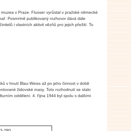
muzea v Praze. Flusser vyrůstal v pražské německé
lékař. Posmrtně publikovaný rozhovor dává dále
telů i vlastních aktivit vězňů pro jejich přežití. To
tků v hnutí Blau-Weiss až po jeho činnost v době
entované židovské masy. Toto rozhodnutí se stalo
urním oddělení. 4. října 1944 byl spolu s dalšími
63-280