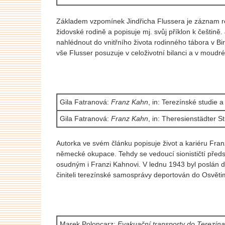
Základem vzpomínek Jindřicha Flussera je záznam r
židovské rodině a popisuje mj. svůj příklon k češtin
nahlédnout do vnitřního života rodinného tábora v Birke
vše Flusser posuzuje v celoživotní bilanci a v moudr
Gila Fatranová:
Franz Kahn
, in: Terezínské studie
Gila Fatranová:
Franz Kahn
, in: Theresienstädter 
Autorka ve svém článku popisuje život a kariéru Fran
německé okupace. Tehdy se vedoucí sionističtí předs
osudným i Franzi Kahnovi. V lednu 1943 byl poslán do
činiteli terezínské samosprávy deportován do Osvětim
Marek Poloncarz:
Evakuační transporty do Terezín