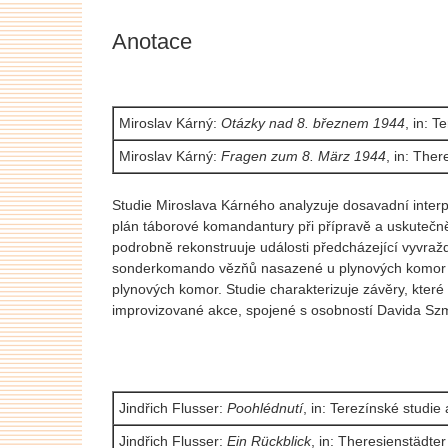
Anotace
Miroslav Kárný:
Otázky nad 8. březnem 1944
, in: 
Miroslav Kárný:
Fragen zum 8. März 1944
, in: The
Studie Miroslava Kárného analyzuje dosavadní inter
plán táborové komandantury při přípravě a uskutečně
podrobně rekonstruuje události předcházející vyvražd
sonderkomando vězňů nasazené u plynových komor byl
plynových komor. Studie charakterizuje závěry, které 
improvizované akce, spojené s osobností Davida S
Jindřich Flusser:
Poohlédnutí
, in: Terezínské studi
Jindřich Flusser:
Ein Rückblick
, in: Theresienstädt