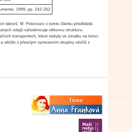
kumente, 1999, pp. 242-262
ch táborů. M. Poloncarz v tomto článku předkládá
aných údajů vyhodnocuje věkovou strukturu,
uačních transportech, které nebyly ve zmatku na konci
ob a obtíže s přesným vymezením skupiny vězňů z