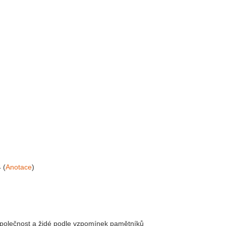
 (
Anotace
)
polečnost a židé podle vzpomínek pamětníků