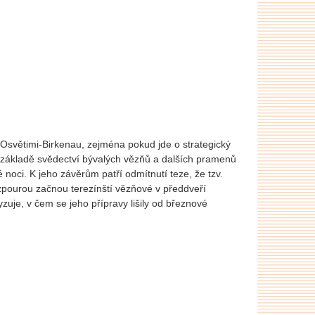
Osvětimi-Birkenau, zejména pokud jde o strategický
a základě svědectví bývalých vězňů a dalších pramenů
noci. K jeho závěrům patří odmítnutí teze, že tzv.
zpourou začnou terezínští vězňové v předdveří
zuje, v čem se jeho přípravy lišily od březnové