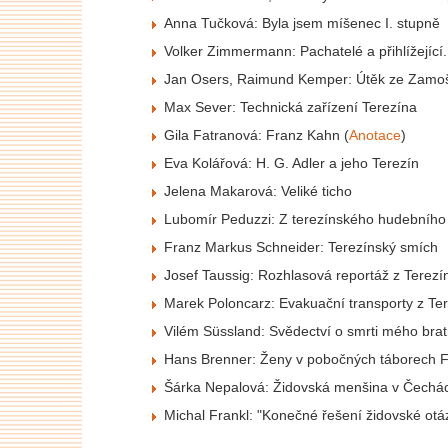
Anna Tučková: Byla jsem míšenec I. stupně
Volker Zimmermann: Pachatelé a přihlížející
Jan Osers, Raimund Kemper: Útěk ze Zamo
Max Sever: Technická zařízení Terezína
Gila Fatranová: Franz Kahn (
Anotace
)
Eva Kolářová: H. G. Adler a jeho Terezín
Jelena Makarová: Veliké ticho
Lubomír Peduzzi: Z terezínského hudebního 
Franz Markus Schneider: Terezínský smích
Josef Taussig: Rozhlasová reportáž z Terezí
Marek Poloncarz: Evakuační transporty z Te
Vilém Süssland: Svědectví o smrti mého brat
Hans Brenner: Ženy v pobočných táborech
Šárka Nepalová: Židovská menšina v Čechác
Michal Frankl: "Konečné řešení židovské otá