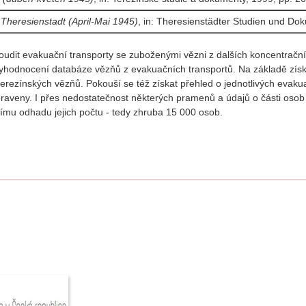
Theresienstadt (April-Mai 1945)
, in: Theresienstädter Studien und Do
udit evakuační transporty se zuboženými vězni z dalších koncentrační
yhodnocení databáze vězňů z evakuačních transportů. Na základě získ
y terezínských vězňů. Pokouší se též získat přehled o jednotlivých evak
ypraveny. I přes nedostatečnost některých pramenů a údajů o části os
šímu odhadu jejich počtu - tedy zhruba 15 000 osob.