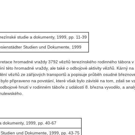
Terezínské studie a dokumenty, 1999, pp. 11-39
resienstädter Studien und Dokumente, 1999
pretace hromadné vraždy 3792 vězňů terezínského rodinného tábora v 
ní této hromadné vraždy, ale také o odbojové aktivity vězňů. Kárný n
ění vězňů ze zářijových transportů a popisuje průběh osudné březnové 
o připraveno na povstání, které však bylo závislé na tom, zdali se v
odbojové hnutí v rodinném táboře z událostí 8. března vyvodilo, a analy
zmulewského.
e a dokumenty, 1999, pp. 40-67
er Studien und Dokumente, 1999, pp. 43-75