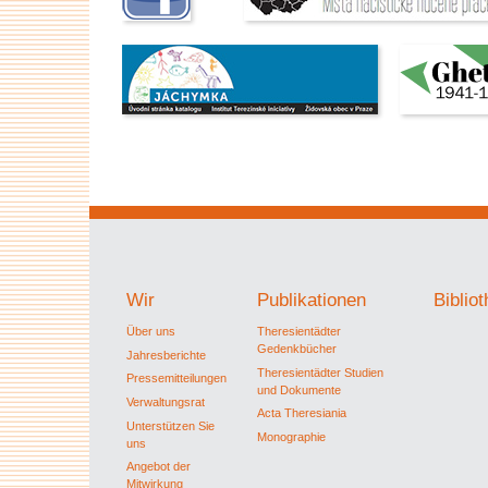
Wir
Publikationen
Biblio
Über uns
Theresientädter
Gedenkbücher
Jahresberichte
Theresientädter Studien
Pressemitteilungen
und Dokumente
Verwaltungsrat
Acta Theresiania
Unterstützen Sie
Monographie
uns
Angebot der
Mitwirkung