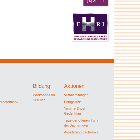
Bildung
Aktionen
Workshops für
Veranstaltungen
Schüller
ferdatenbank
Fotogallerie
Yom ha-Shoah
Gedenktag
Tage der offenen Tür in
der Jáchymova
Ausstellung Jáchymka