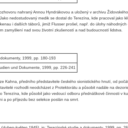
ozhovoru nahraný Annou Hyndrákovou a uložený v archivu Židovského 
ě. Jako nedostudovaný medik se dostal do Terezína, kde pracoval jako 
nau i dalších táborů, jimiž Flusser prošel, např. do úlohy náhodných čini
ém zamyšlení nad svou životní zkušeností a nad budoucností lidstva.
 a dokumenty, 1999, pp. 180-193
Studien und Dokumente, 1999, pp. 226-241
ze Kahna, předního představitele českého sionistického hnutí, od počá
tavitelé rozhodli neodcházet z Protektorátu a působit nadále na dezori
 Terezína, kde působil jako vedoucí odboru přednáškové činnosti v kult
i a po příjezdu bez selekce poslán na smrt.
a (duben-květen 1945)
, in: Terezínské studie a dokumenty, 1999, pp. 2