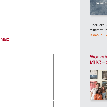
Eindrücke v
mitnimmt, m
in das IYF
d März
Worksho
MIIC – 
sch