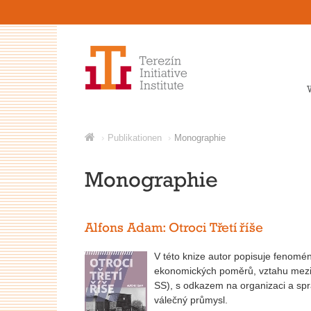
Publikationen
Monographie
Monographie
Alfons Adam: Otroci Třetí říše
V této knize autor popisuje fenomé
ekonomických poměrů, vztahu mezi 
SS), s odkazem na organizaci a spr
válečný průmysl.