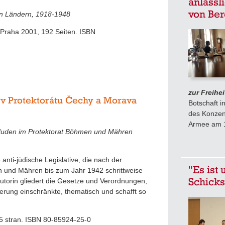
anlässl
von Be
en Ländern, 1918-1948
er, Praha 2001, 192 Seiten. ISBN
zur Freihei
ů v Protektorátu Čechy a Morava
Botschaft i
des Konzent
Armee am 15
 Juden im Protektorat Böhmen und Mähren
anti-jüdische Legislative, die nach der
"Es ist
n und Mähren bis zum Jahr 1942 schrittweise
Schicksa
utorin gliedert die Gesetze und Verordnungen,
erung einschränkte, thematisch und schafft so
175 stran. ISBN 80-85924-25-0