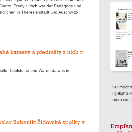
 Ghetto. Fredy Hirsch war der Pädagoge und
endlichen in Theresienstadt und Auschwitz-
drahé kameny a předměty z nich v
alle, Edelsteine und Waren daraus in
.
Hier möcht
Highlights 
finden sie
roslav Bubeník: Židovské spolky v
Empfang