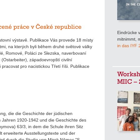
ucené práce v České republice
Eindrücke v
mitnimmt, m
utovní výstavě. Publikace Vás provede 18 místy
in das IYF
tmi, na kterých byli během druhé světové války
dé, Romové, Poláci ze Slezska, naverbovaní
 (Ostarbeiter), západoevropští civilní
 pracovat pro nacistickou Třetí říši. Publikace
Worksho
MIIC – 
ng, die die Geschichte der jüdischen
en Jahren 1920-1942 und die Geschichte des
ymova) 63/3, in dem die Schule ihren Sitz
lt erweiterte Ausstellungstexte und der
ird durch die Studie von Mirek Němec "S