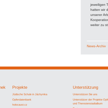
jeweiligen 
hatten wir
unserer Arb
Kooperatio
weiter zu s
News-Archiv
thek
Projekte
Unterstützung
Jüdische Schule in Jáchymka
Unterstützen Sie uns
Opferdatenbank
Unterstützer der Projekte Op
und Theresienstadtalbum
holocaust.cz