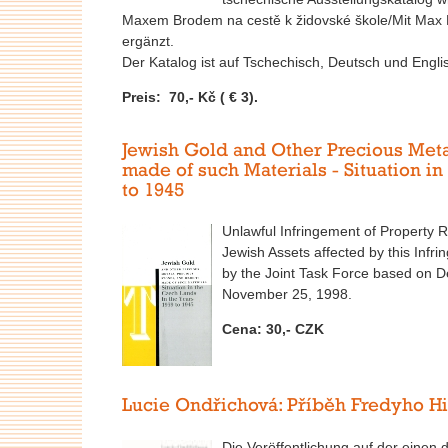
Maxem Brodem na cestě k židovské škole/Mit Max 
ergänzt.
Der Katalog ist auf Tschechisch, Deutsch und Englis
Preis: 70,- Kč ( € 3).
Jewish Gold and Other Precious Meta
made of such Materials - Situation in
to 1945
Unlawful Infringement of Property R
Jewish Assets affected by this Infr
by the Joint Task Force based on D
November 25, 1998.
Cena: 30,- CZK
Lucie Ondřichová: Příběh Fredyho H
Die Veröffentlichung auf der einen