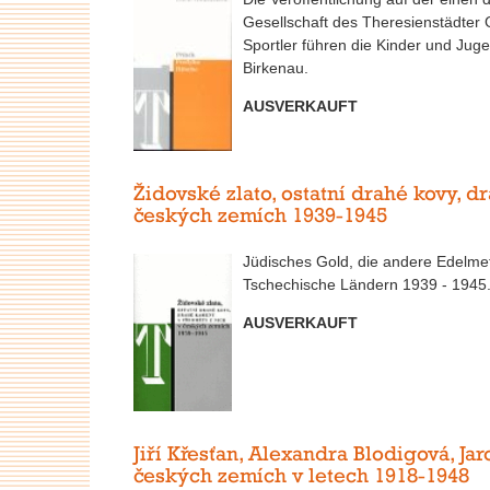
Gesellschaft des Theresienstädter
Sportler führen die Kinder und Jug
Birkenau.
AUSVERKAUFT
Židovské zlato, ostatní drahé kovy, 
českých zemích 1939-1945
Jüdisches Gold, die andere Edelmet
Tschechische Ländern 1939 - 1945
AUSVERKAUFT
Jiří Křesťan, Alexandra Blodigová, Ja
českých zemích v letech 1918-1948