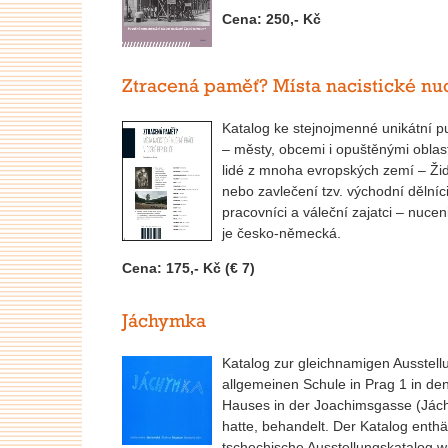
Cena: 250,- Kč
Ztracená paměť? Místa nacistické n
Katalog ke stejnojmenné unikátní p
– městy, obcemi i opuštěnými oblas
lidé z mnoha evropských zemí – Ži
nebo zavlečení tzv. východní dělníci
pracovníci a váleční zajatci – nuceni
je česko-německá.
Cena: 175,- Kč (€ 7)
Jáchymka
Katalog zur gleichnamigen Ausstellu
allgemeinen Schule in Prag 1 in d
Hauses in der Joachimsgasse (Jách
hatte, behandelt. Der Katalog enthä
tschechische Ausstellungskatalog w