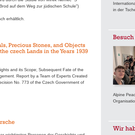
Internation
Brod auf dem Weg zur jüdischen Schule")
in der Tsch
ch erhältlich.
Besuch
ls, Precious Stones, and Objects
 the czech Lands in the Years 1939
ights and its Scope; Subsequent Fate of the
ingement. Report by a Team of Experts Created
ecision No. 773 of the Czech Government of
Alpine Peac
Organisatio
irsche
Wir ha
 der wichtigsten Personen der Geschichte und