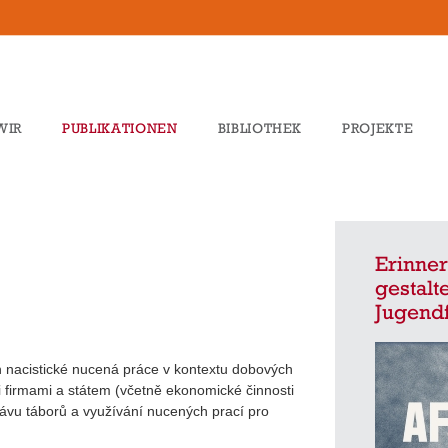
WIR
PUBLIKATIONEN
BIBLIOTHEK
PROJEKTE
Erinner
gestalt
Jugendf
n nacistické nucená práce v kontextu dobových
firmami a státem (včetně ekonomické činnosti
ávu táborů a využívání nucených prací pro