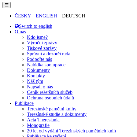
ČESKY
ENGLISH
DEUTSCH
Switch to english
O nás
Kdo jsme?
Výroční zprávy
Tiskové zprávy
Správní a dozorčí rada
Podpořte nás
Nabídka spolupráce
Dokumenty
Kontakty
Náš tým
Napsali o nás
Ceník rešeršních služeb
Ochrana osobních údajů
Publikace
Terezínské pamětní knihy
Terezínské studie a dokumenty
Acta Theresiania
Monografie
20 let od vydání Terezínských pamětních knih
Publikace ke stažení