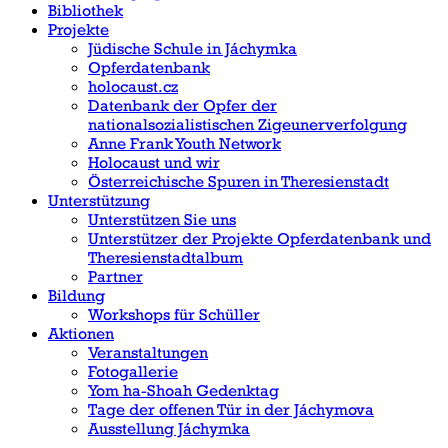
Bibliothek
Projekte
Jüdische Schule in Jáchymka
Opferdatenbank
holocaust.cz
Datenbank der Opfer der
nationalsozialistischen Zigeunerverfolgung
Anne Frank Youth Network
Holocaust und wir
Österreichische Spuren in Theresienstadt
Unterstützung
Unterstützen Sie uns
Unterstützer der Projekte Opferdatenbank und
Theresienstadtalbum
Partner
Bildung
Workshops für Schüller
Aktionen
Veranstaltungen
Fotogallerie
Yom ha-Shoah Gedenktag
Tage der offenen Tür in der Jáchymova
Ausstellung Jáchymka