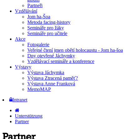
Partneři
Vzdělávání
Jom ha-Šoa
Metoda facing-history
Semináře pro žáky
Semináře pro učitele
Akce
Fotogalerie
Veřejné čtení jmen obětí holocaustu - Jom ha-šoa
Dny otevřené Jáchymky
Vzdělávací semináře a konference
Výstavy
Výstava Jáchymka
Výstava Ztracená paměť?
Výstava Anne Franková
MemoMAP
Intranet
Unterstützung
Partner
Partner