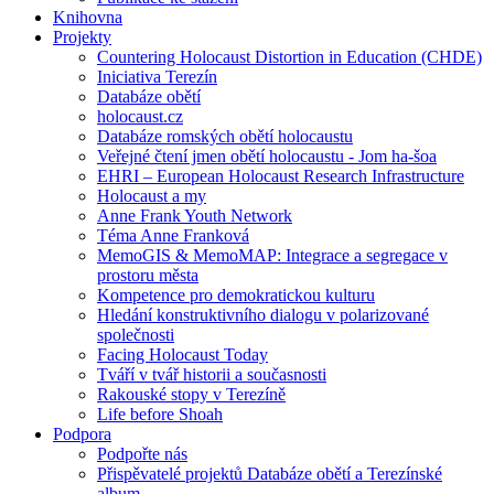
Knihovna
Projekty
Countering Holocaust Distortion in Education (CHDE)
Iniciativa Terezín
Databáze obětí
holocaust.cz
Databáze romských obětí holocaustu
Veřejné čtení jmen obětí holocaustu - Jom ha-šoa
EHRI – European Holocaust Research Infrastructure
Holocaust a my
Anne Frank Youth Network
Téma Anne Franková
MemoGIS & MemoMAP: Integrace a segregace v
prostoru města
Kompetence pro demokratickou kulturu
Hledání konstruktivního dialogu v polarizované
společnosti
Facing Holocaust Today
Tváří v tvář historii a současnosti
Rakouské stopy v Terezíně
Life before Shoah
Podpora
Podpořte nás
Přispěvatelé projektů Databáze obětí a Terezínské
album