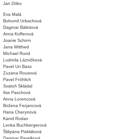
Jan Dítko
Eva Malá
Bohumil Urbachová
Dagmar Bálintová
Anna Kofferová
Joanie Schirm
Jana Witthed
Michael Rund
Ludmila Lázničková
Pavel Uri Bass
Zuzana Rousová
Pavel Fröhlich
Svatoň Skládal
Ilse Paschová
Anna Lorencová
Božena Ferjancová
Hana Cherynová
Kamil Rodan
Lenka Buchbergerová
Štěpána Piskláková
Dagmar Pavelková