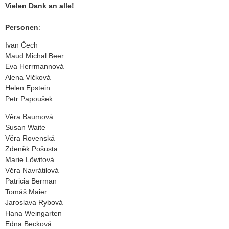
Vielen Dank an alle!
Personen
:
Ivan Čech
Maud Michal Beer
Eva Herrmannová
Alena Vlčková
Helen Epstein
Petr Papoušek
Věra Baumová
Susan Waite
Věra Rovenská
Zdeněk Pošusta
Marie Löwitová
Věra Navrátilová
Patricia Berman
Tomáš Maier
Jaroslava Rybová
Hana Weingarten
Edna Becková