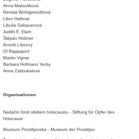
Anna Matoušková
Renata Wohlgemuthová
Libor Haltmar
Libuše Gebauerová
Judith E. Elam
Štěpán Holzner
Arnošt Líbezný
Ol Rappaport
Martin Vigner
Barbara Hofmann Yerby
Anna Zatloukalová
Organisation
en
:
Nadační fond obětem holocaustu - Stiftung für Opfer des
Holocaust
Muzeum Prostějovska - Museum der Prostějov