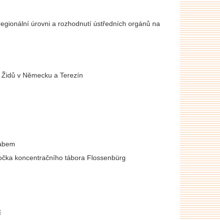
 regionální úrovni a rozhodnutí ústředních orgánů na
ní Židů v Německu a Terezín
Labem
obočka koncentračního tábora Flossenbürg
í