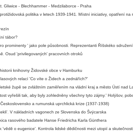
at. Gliwice - Blechhammer - Medzilaborce - Praha
otižidovská politika v letech 1939-1941. Místní iniciativy, opatření na
rezín
ční tábor?
 pro prominenty ' jako pole působnosti. Reprezentanti Říšskéko sdruže
ě. Osud 'privilegovaných' pracovních otroků
K historii knihovny Židovské obce v Hamburku
hlasových relací 'Co víte o Židech a zednářích?'
etské župě se zvláštním zaměřením na vládní kraj a město Ústí nad 
tost vyřešili tak, aby byly zohledněny všechny tyto zájmy.' Holýšov, p
y'. Československo a rumunská uprchlická krize (1937-1938)
tekli'. V nákladních vagonech ze Slovenska do Švýcarska
skica rasového badatele Hanse Friedricha Karla Günthera
 'vědě o eugenice'. Kontrola lidské dědičnosti mezi utopií a skutečnost