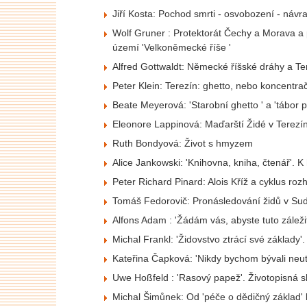
Jiří Kosta: Pochod smrti - osvobození - návr
Wolf Gruner : Protektorát Čechy a Morava a pr
území 'Velkoněmecké říše '
Alfred Gottwaldt: Německé říšské dráhy a Te
Peter Klein: Terezín: ghetto, nebo koncentra
Beate Meyerová: 'Starobní ghetto ' a 'tábor
Eleonore Lappinová: Maďarští Židé v Terezín
Ruth Bondyová: Život s hmyzem
Alice Jankowski: 'Knihovna, kniha, čtenář'. 
Peter Richard Pinard: Alois Kříž a cyklus roz
Tomáš Fedorovič: Pronásledování židů v Sud
Alfons Adam : 'Žádám vás, abyste tuto záleži
Michal Frankl: 'Židovstvo ztrácí své základ
Kateřina Čapková: 'Nikdy bychom bývali neu
Uwe Hoßfeld : 'Rasový papež'. Životopisná 
Michal Šimůnek: Od 'péče o dědičný základ' k