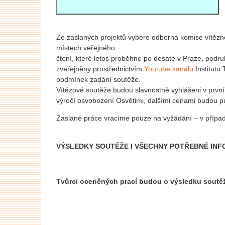
Ze zaslaných projektů vybere odborná komise vítězn
místech veřejného
čtení, které letos proběhne po desáté v Praze, podr
zveřejněny prostřednictvím
Youtube kanálu
Institutu 
podmínek zadání soutěže.
Vítězové soutěže budou slavnostně vyhlášeni v prvn
výročí osvobození Osvětimi, dalšími cenami budou p
Zaslané práce vracíme pouze na vyžádání – v případ
VÝSLEDKY SOUTĚŽE I VŠECHNY POTŘEBNÉ IN
Tvůrci oceněných prací budou o výsledku soutěž