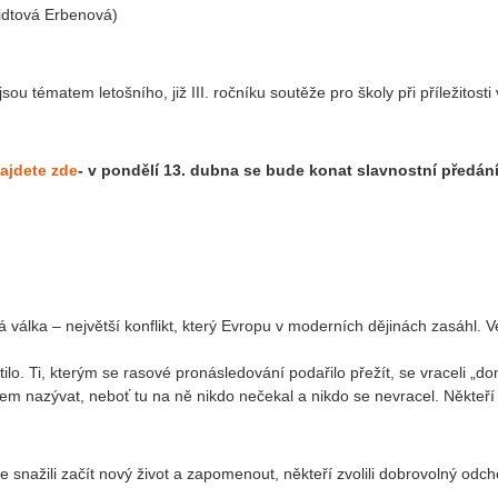
widtová Erbenová)
sou tématem letošního, již III. ročníku soutěže pro školy při příležito
ajdete zde
- v pondělí 13. dubna se bude konat slavnostní předání
 válka – největší konflikt, který Evropu v moderních dějinách zasáhl. 
ilo. Ti, kterým se rasové pronásledování podařilo přežít, se vraceli „d
vem nazývat, neboť tu na ně nikdo nečekal a nikdo se nevracel. Někteř
snažili začít nový život a zapomenout, někteří zvolili dobrovolný odch