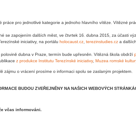
é práce pro jednotlivé kategorie a jednoho hlavního vítěze. Vítězné 
uhé se zapojením dalších měst, ve čtvrtek 16. dubna 2015, za účasti 
Terezínské iniciativy, na portálu
holocaust.cz
,
terezinstudies.cz
a dalšíc
í polovině dubna v Praze, termín bude upřesněn. Vítězná škola obdrží
ublikace
z produkce Institutu Terezínské iniciativy
,
Muzea romské kultur
ě zájmu o vrácení prosíme o informaci spolu se zaslaným projektem.
FORMACE BUDOU ZVEŘEJNĚNY NA NAŠICH WEBOVÝCH STRÁNKÁ
e včas informováni.