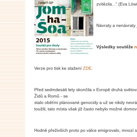
zvítězila...“ (Eva Lö
Návraty a nenávraty j
Výsledky soutěže
n
Verze pro tisk ke stažení
ZDE
.
Před sedmdesáti lety skončila v Evropě druhá světová
Židů a Romů - se
stalo oběťmi plánované genocidy a už se nikdy nevrát
toužili; tato místa však již často nebylo možné domo
Hodně přeživších proto po válce emigrovalo, mnozí se 