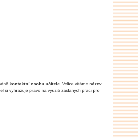
padně
kontaktní osobu učitele
. Velice vítáme
název
l si vyhrazuje právo na využití zaslaných prací pro