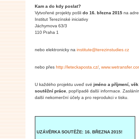
Kam a do kdy poslat?
Vytvořené projekty pošli
do 16. března 2015
na adre
Institut Terezínské iniciativy
Jáchymova 63/3
110 Praha 1
nebo elektronicky na
institute@terezinstudies.cz
nebo přes
http://leteckaposta.cz/
,
www.wetransfer.c
U každého projektu uveď své
jméno a příjmení, věk
soutěžní práce
, popřípadě další informace. Zaslání
další nekomerční účely a pro reprodukci v tisku.
UZÁVĚRKA SOUTĚŽE: 16. BŘEZNA 2015!