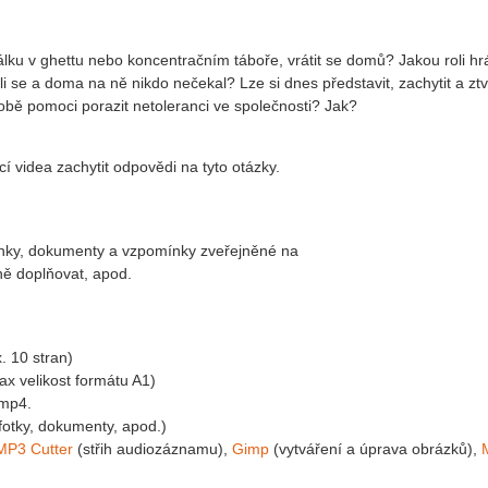
lku v ghettu nebo koncentračním táboře, vrátit se domů? Jakou roli hrá
rátili se a doma na ně nikdo nečekal? Lze si dnes představit, zachytit a ztv
bě pomoci porazit netoleranci ve společnosti? Jak?
í videa zachytit odpovědi na tyto otázky.
ánky, dokumenty a vzpomínky zveřejněné na
ně doplňovat, apod.
. 10 stran)
max velikost formátu A1)
 mp4.
fotky, dokumenty, apod.)
MP3 Cutter
(střih audiozáznamu),
Gimp
(vytváření a úprava obrázků),