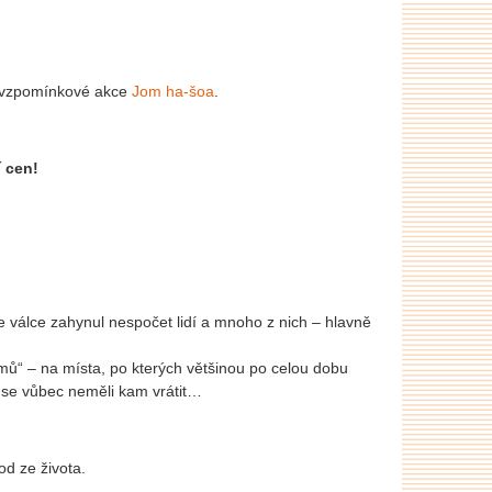
sti vzpomínkové akce
Jom ha-šoa
.
 cen!
Ve válce zahynul nespočet lidí a mnoho z nich – hlavně
omů“ – na místa, po kterých většinou po celou dobu
í se vůbec neměli kam vrátit…
od ze života.