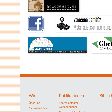
Wir
Publikationen
Biblio
Über uns
Theresientädter
Gedenkbücher
Jahresberichte