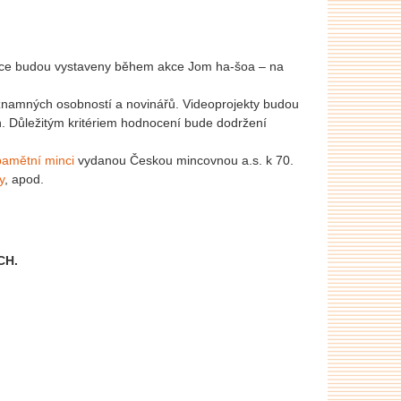
práce budou vystaveny během akce Jom ha-šoa – na
významných osobností a novinářů. Videoprojekty budou
h. Důležitým kritériem hodnocení bude dodržení
pamětní minci
vydanou Českou mincovnou a.s. k 70.
y
, apod.
CH.