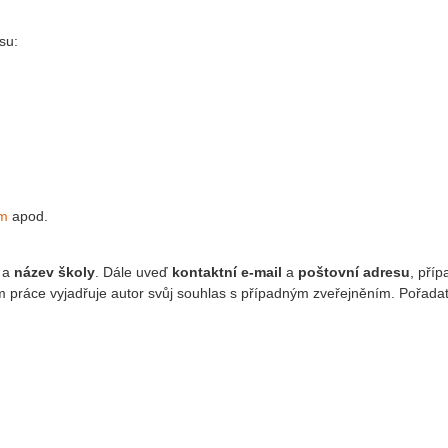
su:
om
apod.
a
název školy
. Dále uveď
kontaktní e-mail
a
poštovní adresu
, pří
m práce vyjadřuje autor svůj souhlas s případným zveřejněním. Pořadate