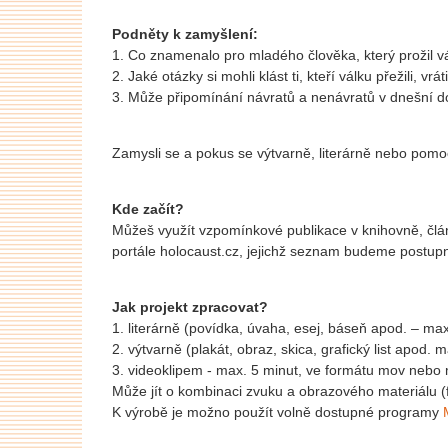
Podněty k zamyšlení:
1. Co znamenalo pro mladého člověka, který prožil vá
2. Jaké otázky si mohli klást ti, kteří válku přežili, v
3. Může připomínání návratů a nenávratů v dnešní do
Zamysli se a pokus se výtvarně, literárně nebo pomoc
Kde začít?
Můžeš využít vzpomínkové publikace v knihovně, čl
portále holocaust.cz, jejichž seznam budeme postup
Jak projekt zpracovat?
1. literárně (povídka, úvaha, esej, báseň apod. – max
2. výtvarně (plakát, obraz, skica, grafický list apod. 
3. videoklipem - max. 5 minut, ve formátu mov nebo
Může jít o kombinaci zvuku a obrazového materiálu (
K výrobě je možno použít volně dostupné programy