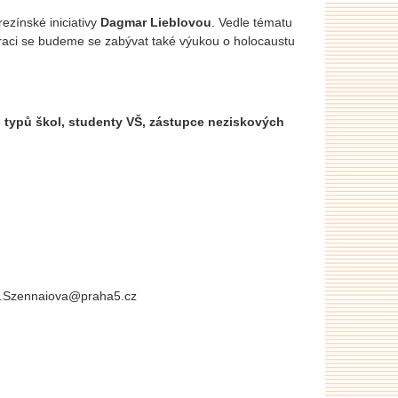
ezínské iniciativy
Dagmar Lieblovou
. Vedle tématu
raci se budeme se zabývat také výukou o holocaustu
h typů škol, studenty VŠ, zástupce neziskových
a.Szennaiova@praha5.cz