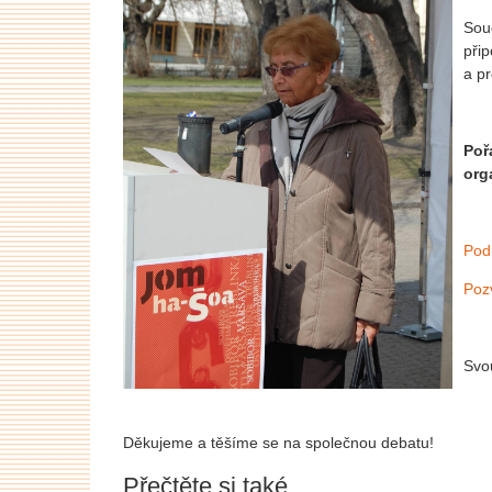
Sou
při
a p
Poř
org
Pod
Poz
Svo
Děkujeme a těšíme se na společnou debatu!
Přečtěte si také