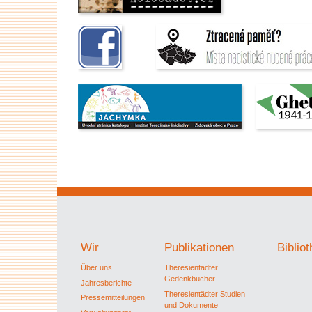
Wir
Publikationen
Biblio
Über uns
Theresientädter
Gedenkbücher
Jahresberichte
Theresientädter Studien
Pressemitteilungen
und Dokumente