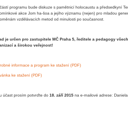
částí programu bude diskuze s pamětnicí holocaustu a předsedkyní Ter
pomínkové akce Jom ha-šoa a jejího významu (nejen) pro mladou gene
roměnám vzdělávacích metod od minulosti po současnost.
ad je určen pro zastupitele MČ Praha 5, ředitele a pedagogy všec
anizací a širokou veřejnost!
robné informace a program ke stažení (PDF)
vánka ke stažení (PDF)
u účast prosím potvrďte do
18. září 2015
na e-mailové adrese: Daniel