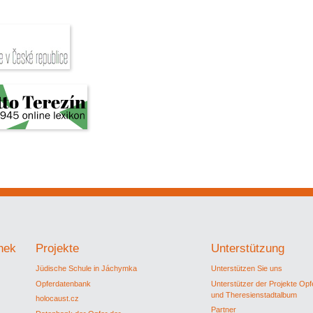
thek
Projekte
Unterstützung
Jüdische Schule in Jáchymka
Unterstützen Sie uns
Opferdatenbank
Unterstützer der Projekte Op
und Theresienstadtalbum
holocaust.cz
Partner