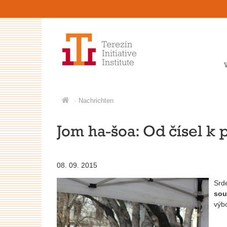
Nachrichten
Jom ha-šoa: Od čísel k
08. 09. 2015
Srd
sou
výb