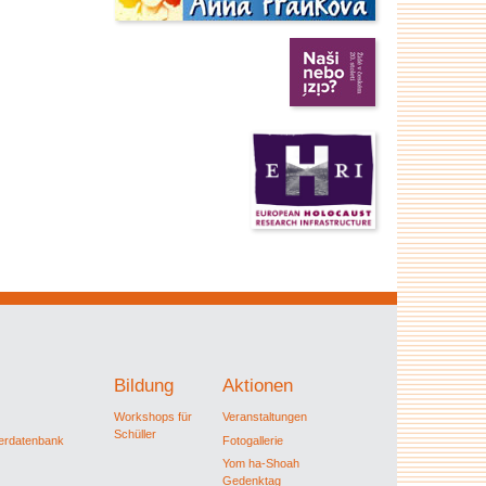
Bildung
Aktionen
Workshops für
Veranstaltungen
Schüller
ferdatenbank
Fotogallerie
Yom ha-Shoah
Gedenktag