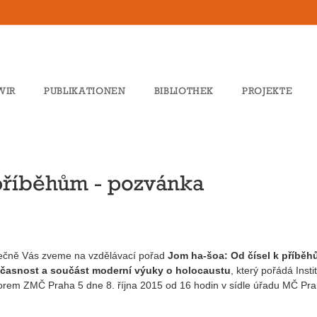
WIR
PUBLIKATIONEN
BIBLIOTHEK
PROJEKTE
 příběhům - pozvánka
ečně Vás zveme na vzdělávací pořad
Jom ha-šoa: Od čísel k příběh
časnost a součást moderní výuky o holocaustu
, který pořádá Insti
orem ZMČ Praha 5 dne 8. října 2015 od 16 hodin v sídle úřadu MČ Pra