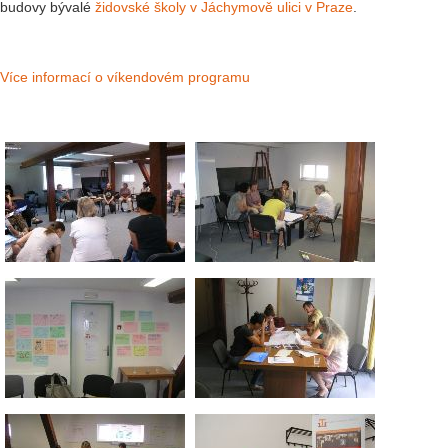
budovy bývalé
židovské školy v Jáchymově ulici v Praze
.
Více informací o víkendovém programu